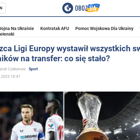
N
ojna Na Ukrainie
Kontratak AFU
Pomoc Wojskowa Dla Ukrainy
ełenski
zca Ligi Europy wystawił wszystkich s
ków na transfer: co się stało?
ka
sandr Czekanow
Sport
.2023 10:47
eństwo
a Ukrainie