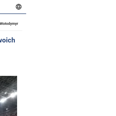
Wołodymyr
woich