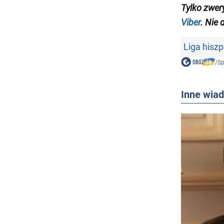
Tylko zwer
Viber
. Nie 
Liga hisz
/
Sp
Inne wia