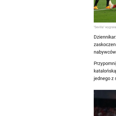
Dziennikar
zaskoczeni
nabywców 
Przypomnij
katalońską
jednego z 