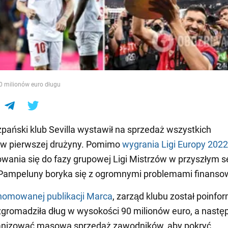
e
0 milionów euro długu
zpański klub Sevilla wystawił na sprzedaż wszystkich
w pierwszej drużyny. Pomimo
wygrania Ligi Europy 202
owania się do fazy grupowej Ligi Mistrzów w przyszłym s
 Pampeluny boryka się z ogromnymi problemami finanso
nomowanej publikacji Marca
, zarząd klubu został poinf
 zgromadziła dług w wysokości 90 milionów euro, a nastę
anizować masową sprzedaż zawodników, aby pokryć