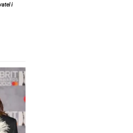
atel i