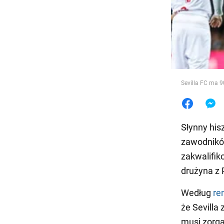
Jedzeni
Sevilla FC ma 9
Słynny his
zawodnikó
zakwalifik
drużyna z
Według
re
że Sevilla
musi zorg