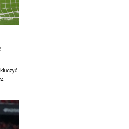
ć
ykluczyć
cz