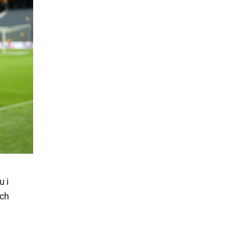
u i
ch