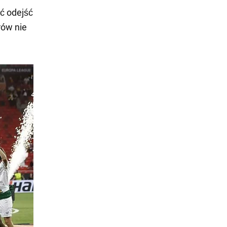
ć odejść
rów nie