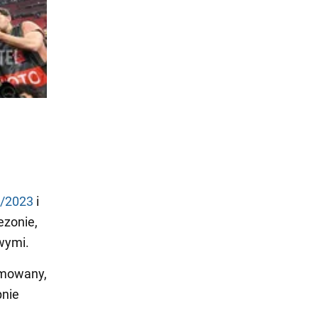
2/2023
i
ezonie,
wymi.
ormowany,
pnie