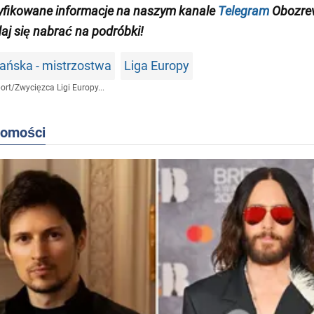
yfikowane informacje na naszym kanale
Telegram
Obozrev
daj się nabrać na podróbki!
pańska - mistrzostwa
Liga Europy
ort
/
Zwycięzca Ligi Europy...
domości