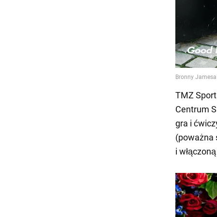
TMZ Sports
Centrum Sp
gra i ćwic
(poważna s
i włączoną