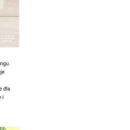
ingu.
je
e dla
 i