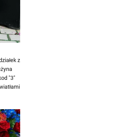
ziałek z
użyna
kod "3"
wiatłami