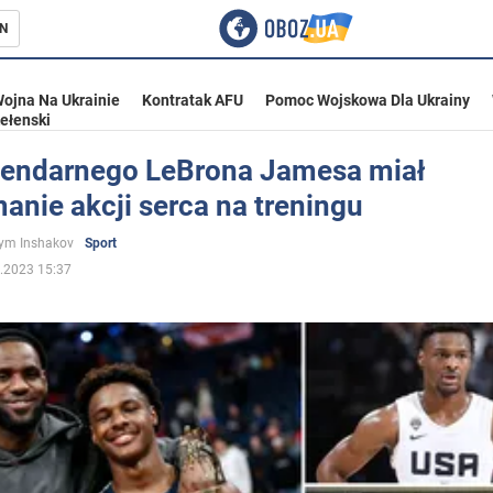
N
ojna Na Ukrainie
Kontratak AFU
Pomoc Wojskowa Dla Ukrainy
ełenski
gendarnego LeBrona Jamesa miał
anie akcji serca na treningu
ka
ym Inshakov
Sport
.2023 15:37
eństwo
a Ukrainie