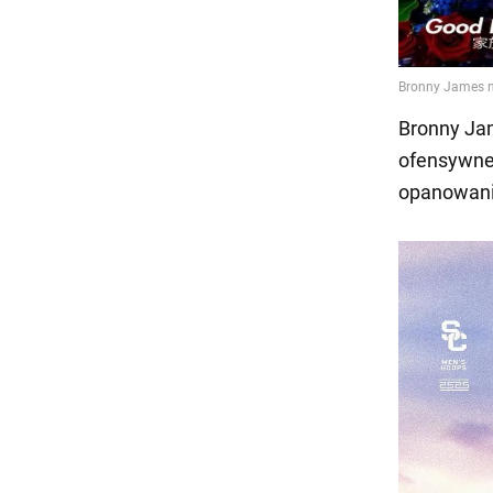
Bronny Jam
ofensywneg
opanowanie