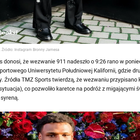
 donosi, że wezwanie 911 nadeszło o 9:26 rano w ponied
ortowego Uniwersytetu Południowej Kalifornii, gdzie dr
zy. Źródła TMZ Sports twierdzą, że wezwaniu przypisano 
ytuacja), co pozwoliło karetce na podróż z migającymi ś
 syreną.