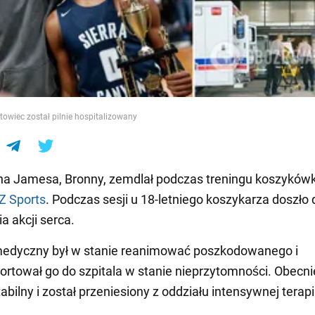
e
towiec został pilnie hospitalizowany
a Jamesa, Bronny, zemdlał podczas treningu koszykówk
 Sports
. Podczas sesji u 18-letniego koszykarza doszło 
a akcji serca.
medyczny był w stanie reanimować poszkodowanego i
ortował go do szpitala w stanie nieprzytomności. Obecni
tabilny i został przeniesiony z oddziału intensywnej terapi