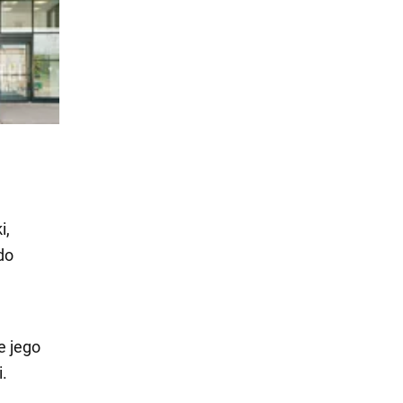
i,
do
e jego
i.