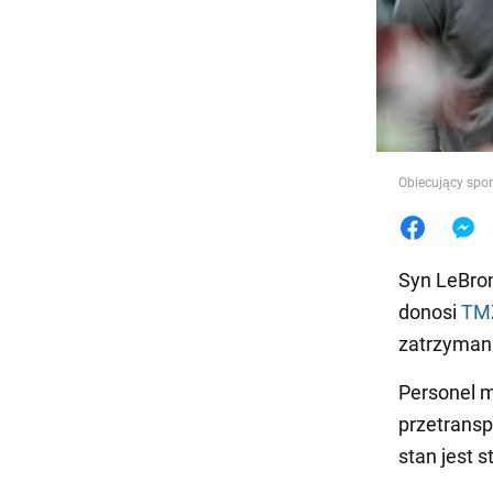
Jedzeni
Obiecujący spor
Syn LeBron
donosi
TMZ
zatrzymani
Personel 
przetransp
stan jest s