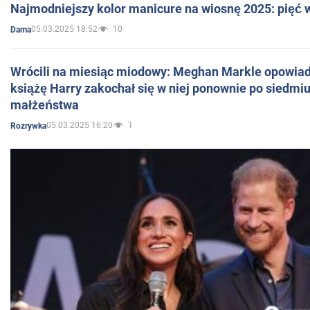
Najmodniejszy kolor manicure na wiosnę 2025: pięć
05.03.2025 18:52
10
Dama
Wrócili na miesiąc miodowy: Meghan Markle opowiada
książę Harry zakochał się w niej ponownie po siedmiu
małżeństwa
05.03.2025 16:20
1
Rozrywka