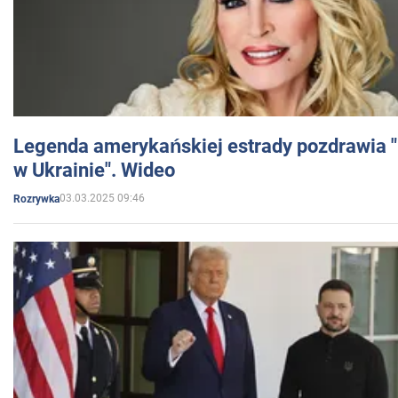
Legenda amerykańskiej estrady pozdrawia "br
w Ukrainie". Wideo
03.03.2025 09:46
Rozrywka