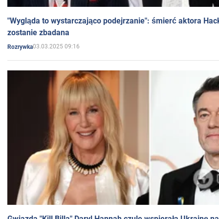
"Wygląda to wystarczająco podejrzanie": śmierć aktora Hac
zostanie zbadana
03.03.2025 09:16
Rozrywka
Gwiazda "Kill Billa" Daryl Hannah czule wspierała Ukrainę 