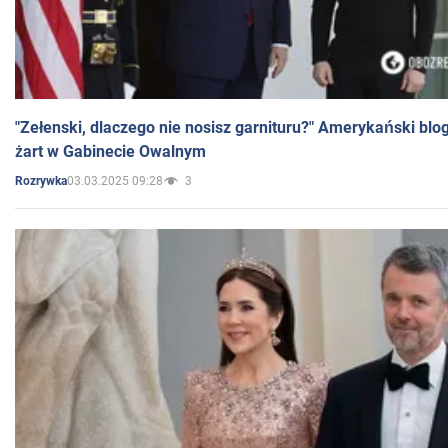
"Zełenski, dlaczego nie nosisz garnituru?" Amerykański blo
żart w Gabinecie Owalnym
03.03.2025 09:28
3
Rozrywka