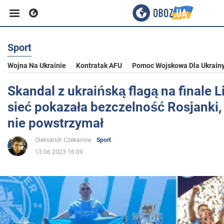
Sport
Biznes
Wojna Na Ukrainie
Kontratak AFU
Pomoc Wojskowa Dla Ukrain
Sport
Skandal z ukraińską flagą na finale L
sieć pokazała bezczelność Rosjanki, 
Rozrywka
nie powstrzymał
Oleksandr Czekanow
Sport
Życie
13.06.2023 16:09
Polityka
Społeczeństwo