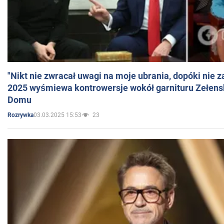
"Nikt nie zwracał uwagi na moje ubrania, dopóki nie z
2025 wyśmiewa kontrowersje wokół garnituru Zełens
Domu
03.03.2025 15:53
23
Rozrywka