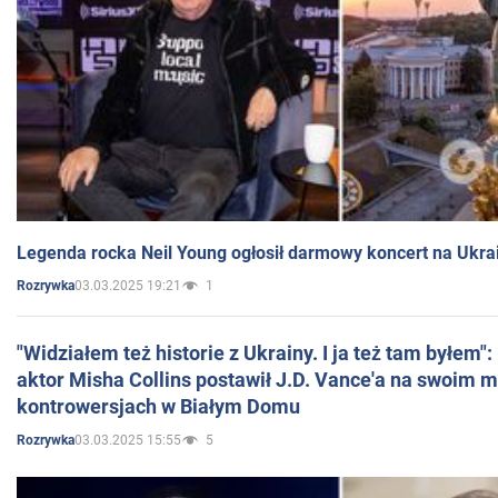
Legenda rocka Neil Young ogłosił darmowy koncert na Ukra
03.03.2025 19:21
1
Rozrywka
"Widziałem też historie z Ukrainy. I ja też tam byłem"
aktor Misha Collins postawił J.D. Vance'a na swoim m
kontrowersjach w Białym Domu
03.03.2025 15:55
5
Rozrywka