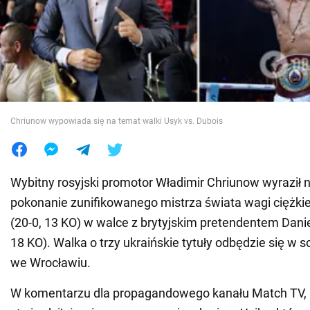
Wojna na Ukrainie
Świat
Jedzenie
Chriunow wypowiada się na temat walki Usyk vs. Dubois
Wybitny rosyjski promotor Władimir Chriunow wyraził 
pokonanie zunifikowanego mistrza świata wagi ciężkie
(20-0, 13 KO) w walce z brytyjskim pretendentem Dani
18 KO). Walka o trzy ukraińskie tytuły odbędzie się w s
we Wrocławiu.
W komentarzu dla propagandowego kanału Match TV,