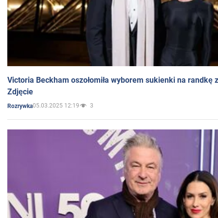
Victoria Beckham oszołomiła wyborem sukienki na randkę
Zdjęcie
05.03.2025 12:19
3
Rozrywka