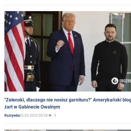
"Zełenski, dlaczego nie nosisz garnituru?" Amerykański blo
żart w Gabinecie Owalnym
03.03.2025 09:28
3
Rozrywka