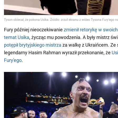
Fury później nieoczekiwanie
zmienił retorykę w swoic
temat Usika
, życząc mu powodzenia. A były mistrz św
potępił brytyjskiego mistrza
za walkę z Ukraińcem. Ze 
legendarny Hasim Rahman wyraził przekonanie, że
Us
Fury'ego
.