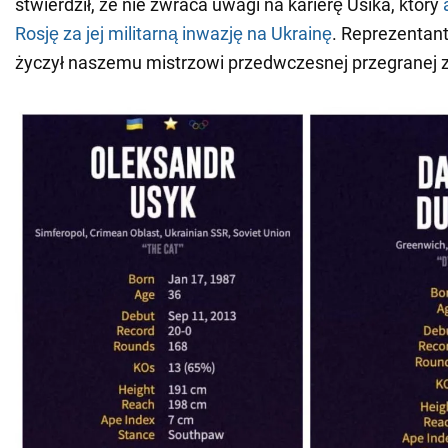
stwierdził, że nie zwraca uwagi na karierę Usika, który
Rosję za jej militarną inwazję na Ukrainę
. Reprezentant
życzył naszemu mistrzowi przedwczesnej przegranej z