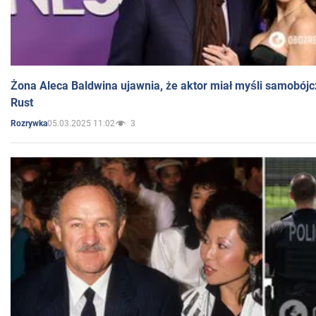
Żona Aleca Baldwina ujawnia, że aktor miał myśli samobójc
Rust
05.03.2025 11:02
3
Rozrywka