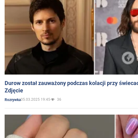
Durow został zauważony podczas kolacji przy świeca
Zdjęcie
05.03.2025 19:45
36
Rozrywka