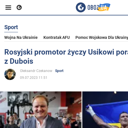
Sport
Biznes
Wojna Na Ukrainie
Kontratak AFU
Pomoc Wojskowa Dla Ukrain
Sport
Rosyjski promotor życzy Usikowi por
z Dubois
Rozrywka
Oleksandr Czekanow
Sport
09.07.2023 11:51
Życie
Polityka
Społeczeństwo