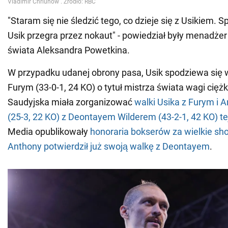
"Staram się nie śledzić tego, co dzieje się z Usikiem. 
Usik przegra przez nokaut" - powiedział były menadżer
świata Aleksandra Powetkina.
W przypadku udanej obrony pasa, Usik spodziewa się 
Furym (33-0-1, 24 KO) o tytuł mistrza świata wagi ciężk
Saudyjska miała zorganizować
walki Usika z Furym i 
(25-3, 22 KO) z Deontayem Wilderem (43-2-1, 42 KO) te
Media opublikowały
honoraria bokserów za wielkie sh
Anthony potwierdził już swoją walkę z Deontayem
.