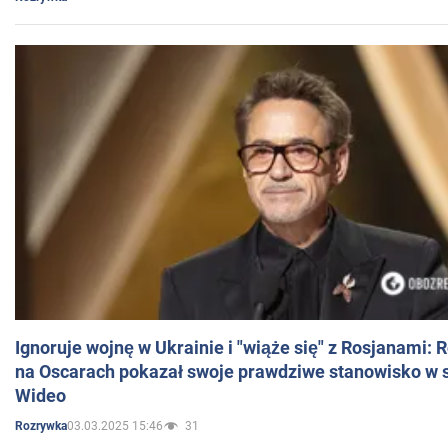
Ignoruje wojnę w Ukrainie i "wiąże się" z Rosjanami: 
na Oscarach pokazał swoje prawdziwe stanowisko w s
Wideo
03.03.2025 15:46
31
Rozrywka