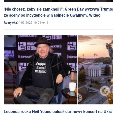
"Nie chcesz, żeby się zamknęli?": Green Day wyzywa Trump
ze sceny po incydencie w Gabinecie Owalnym. Wideo
04.03.2025 10:08
1
Rozrywka
Legenda rocka Neil Young ogłosił darmowy koncert na Ukra