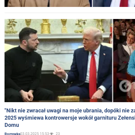
"Nikt nie zwracał uwagi na moje ubrania, dopóki nie z
2025 wyśmiewa kontrowersje wokół garnituru Zełens
Domu
03.03.2025 15:53
23
Rozrywka