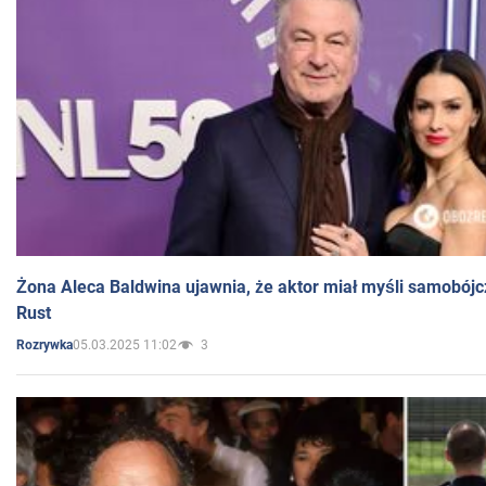
Żona Aleca Baldwina ujawnia, że aktor miał myśli samobójc
Rust
05.03.2025 11:02
3
Rozrywka