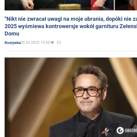
"Nikt nie zwracał uwagi na moje ubrania, dopóki nie z
2025 wyśmiewa kontrowersje wokół garnituru Zełens
Domu
03.03.2025 15:53
23
Rozrywka