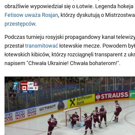
obraźliwie wypowiedział się o Łotwie. Legenda hokej
Fetisow uważa Rosjan
, którzy dyskutują o Mistrzostw
przestępców
.
Podczas turnieju rosyjski propagandowy kanał telewiz
przestał
transmitować
łotewskie mecze. Powodem by
łotewskich kibiców, którzy rozciągnęli transparent z ukr
napisem "Chwała Ukrainie! Chwała bohaterom!".