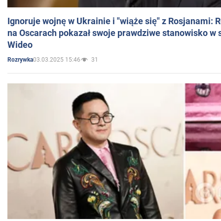
Ignoruje wojnę w Ukrainie i "wiąże się" z Rosjanami: 
na Oscarach pokazał swoje prawdziwe stanowisko w s
Wideo
03.03.2025 15:46
31
Rozrywka