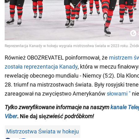
Również OBOZREVATEL poinformował, że
mistrzem św
została reprezentacja Kanady
, która w meczu finałow
rewelację obecnego mundialu - Niemcy (5:2). Dla Klono
28. triumf na mistrzostwach świata. Były rosyjski trene
zareagował na zwycięstwo Amerykanów
słowami "
ni
Tylko
zweryfikowane informacje na naszym
kanale Tel
Viber
. Nie daj się
zwieść podróbkom!
Mistrzostwa Świata w hokeju