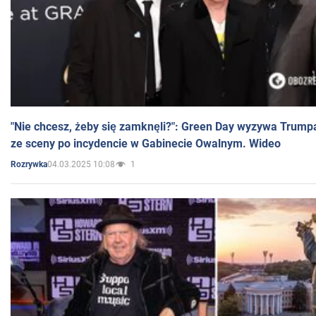
"Nie chcesz, żeby się zamknęli?": Green Day wyzywa Trump
ze sceny po incydencie w Gabinecie Owalnym. Wideo
04.03.2025 10:08
1
Rozrywka