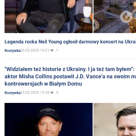
Legenda rocka Neil Young ogłosił darmowy koncert na Ukra
03.03.2025 19:21
1
Rozrywka
"Widziałem też historie z Ukrainy. I ja też tam byłem"
aktor Misha Collins postawił J.D. Vance'a na swoim m
kontrowersjach w Białym Domu
03.03.2025 15:55
5
Rozrywka