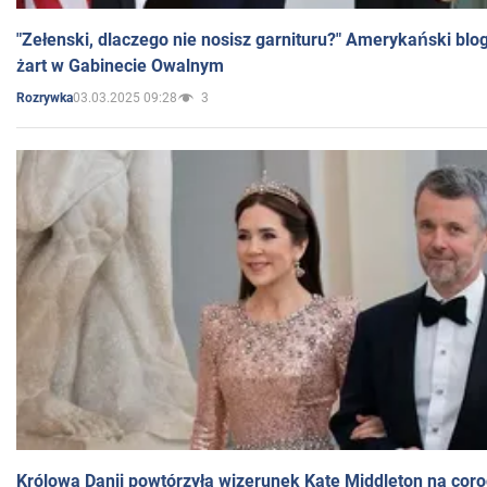
"Zełenski, dlaczego nie nosisz garnituru?" Amerykański blo
żart w Gabinecie Owalnym
03.03.2025 09:28
3
Rozrywka
Królowa Danii powtórzyła wizerunek Kate Middleton na coro