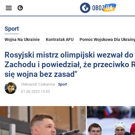
Sport
Biznes
Wojna Na Ukrainie
Kontratak AFU
Pomoc Wojskowa Dla Ukrain
Sport
Rosyjski mistrz olimpijski wezwał do
Zachodu i powiedział, że przeciwko R
Rozrywka
się wojna bez zasad"
Oleksandr Czekanow
Sport
Życie
01.06.2023 15:05
Polityka
Społeczeństwo