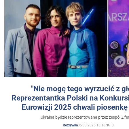
"Nie mogę tego wyrzucić z gł
Reprezentantka Polski na Konkurs
Eurowizji 2025 chwali piosenkę
Ukraina będzie reprezentowana przez zespół Zifer
05.03.2025 16:18
3
Rozrywka