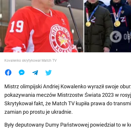
Wojna na Ukrainie
Świat
Jedzenie
Kovalenko skrytykował Match TV
Mistrz olimpijski Andriej Kowalenko wyraził swoje obu
pokazywania meczów Mistrzostw Świata 2023 w rosyjsk
Skrytykował fakt, że Match TV kupiła prawa do transmis
zamian po prostu je ukradnie.
Były deputowany Dumy Państwowej powiedział to w k