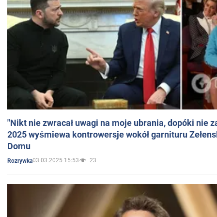
"Nikt nie zwracał uwagi na moje ubrania, dopóki nie z
2025 wyśmiewa kontrowersje wokół garnituru Zełens
Domu
03.03.2025 15:53
23
Rozrywka