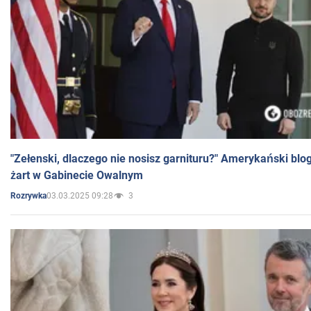
"Zełenski, dlaczego nie nosisz garnituru?" Amerykański blo
żart w Gabinecie Owalnym
03.03.2025 09:28
3
Rozrywka