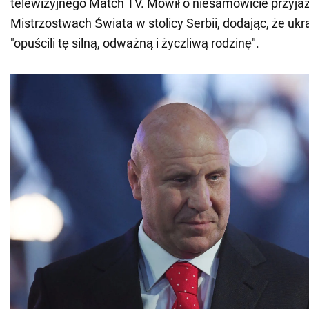
telewizyjnego Match TV. Mówił o niesamowicie przyja
Mistrzostwach Świata w stolicy Serbii, dodając, że uk
"opuścili tę silną, odważną i życzliwą rodzinę".