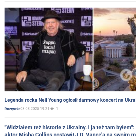
Legenda rocka Neil Young ogłosił darmowy koncert na Ukra
03.03.2025 19:21
1
Rozrywka
"Widziałem też historie z Ukrainy. I ja też tam byłem"
aktor Misha Collins postawił J.D. Vance'a na swoim m