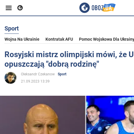
Sport
Biznes
Wojna Na Ukrainie
Kontratak AFU
Pomoc Wojskowa Dla Ukrain
Sport
Rosyjski mistrz olimpijski mówi, że 
opuszczają "dobrą rodzinę"
Rozrywka
Oleksandr Czekanow
Sport
21.09.2023 13:39
Życie
Polityka
Społeczeństwo