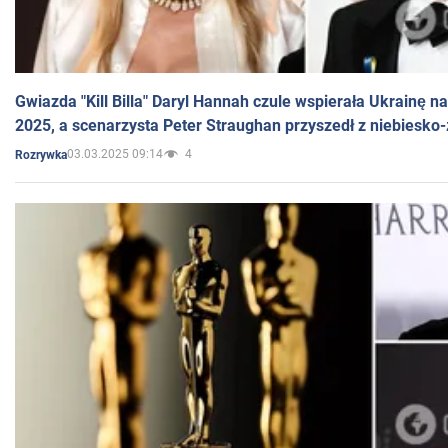
Gwiazda "Kill Billa" Daryl Hannah czule wspierała Ukrainę 
2025, a scenarzysta Peter Straughan przyszedł z niebiesko-
03.03.2025 09:14
4
Rozrywka