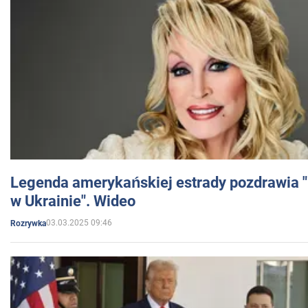
Legenda amerykańskiej estrady pozdrawia "br
w Ukrainie". Wideo
03.03.2025 09:46
Rozrywka