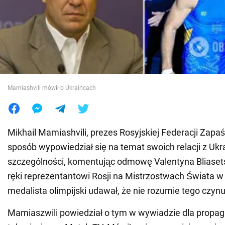
Wojna na Ukrainie
Świat
Jedzenie
Mamiashvili mówił o Ukraińcach
Mikhail Mamiashvili, prezes Rosyjskiej Federacji Zapaś
sposób wypowiedział się na temat swoich relacji z Uk
szczególności, komentując odmowę Valentyna Bliaset
ręki reprezentantowi Rosji na Mistrzostwach Świata w S
medalista olimpijski udawał, że nie rozumie tego czyn
Mamiaszwili powiedział o tym w wywiadzie dla prop