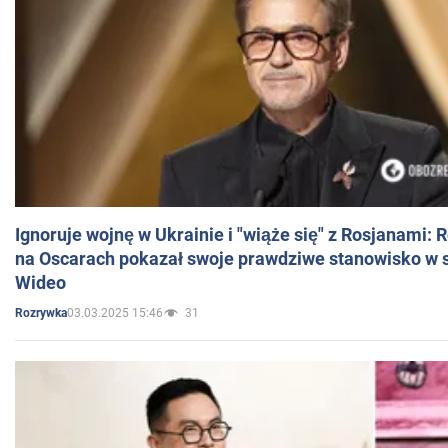
Ignoruje wojnę w Ukrainie i "wiąże się" z Rosjanami: 
na Oscarach pokazał swoje prawdziwe stanowisko w s
Wideo
03.03.2025 15:46
31
Rozrywka