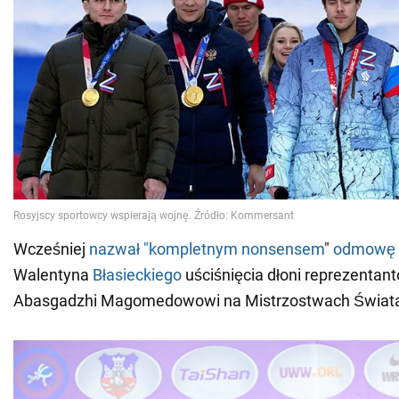
Wcześniej
nazwał
"kompletnym nonsensem
"
odmowę 
Walentyna
Błasieckiego
uściśnięcia dłoni reprezentant
Abasgadzhi Magomedowowi na Mistrzostwach Świata