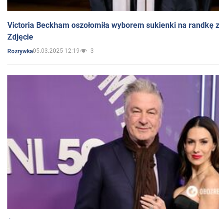
Victoria Beckham oszołomiła wyborem sukienki na randkę
Zdjęcie
05.03.2025 12:19
3
Rozrywka