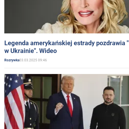
Legenda amerykańskiej estrady pozdrawia "br
w Ukrainie". Wideo
03.03.2025 09:46
Rozrywka