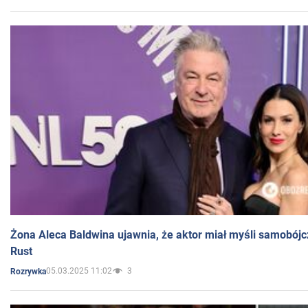
Żona Aleca Baldwina ujawnia, że aktor miał myśli samobójc
Rust
05.03.2025 11:02
3
Rozrywka