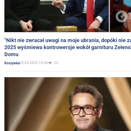
"Nikt nie zwracał uwagi na moje ubrania, dopóki nie z
2025 wyśmiewa kontrowersje wokół garnituru Zełens
Domu
03.03.2025 15:53
23
Rozrywka