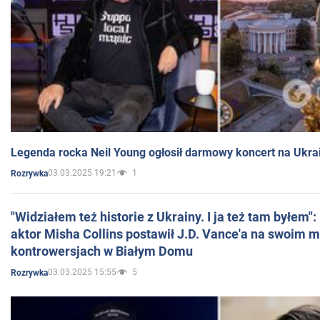
Legenda rocka Neil Young ogłosił darmowy koncert na Ukra
03.03.2025 19:21
1
Rozrywka
"Widziałem też historie z Ukrainy. I ja też tam byłem"
aktor Misha Collins postawił J.D. Vance'a na swoim m
kontrowersjach w Białym Domu
03.03.2025 15:55
5
Rozrywka