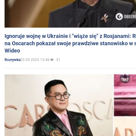
Ignoruje wojnę w Ukrainie i "wiąże się" z Rosjanami: 
na Oscarach pokazał swoje prawdziwe stanowisko w s
Wideo
03.03.2025 15:46
31
Rozrywka