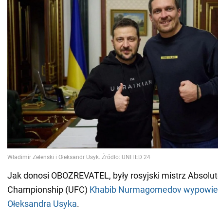
Jak donosi OBOZREVATEL, były rosyjski mistrz Absolut
Championship (UFC)
Khabib Nurmagomedov wypowiedz
Ołeksandra Usyka
.