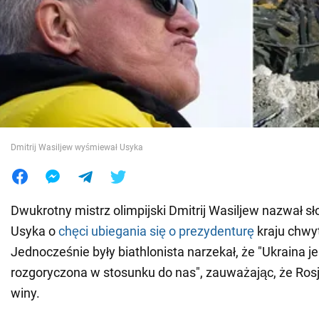
Wojna na Ukrainie
Świat
Jedzenie
Dmitrij Wasiljew wyśmiewał Usyka
Dwukrotny mistrz olimpijski Dmitrij Wasiljew nazwał s
Usyka o
chęci ubiegania się o prezydenturę
kraju chw
Jednocześnie były biathlonista narzekał, że "Ukraina je
rozgoryczona w stosunku do nas", zauważając, że Rosj
winy.