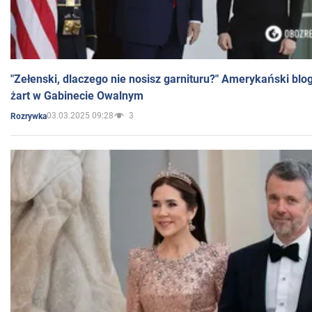
"Zełenski, dlaczego nie nosisz garnituru?" Amerykański blo
żart w Gabinecie Owalnym
03.03.2025 09:28
3
Rozrywka