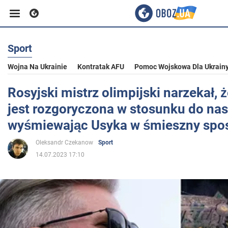
Sport
Biznes
Wojna Na Ukrainie
Kontratak AFU
Pomoc Wojskowa Dla Ukrain
Sport
Rosyjski mistrz olimpijski narzekał, 
jest rozgoryczona w stosunku do nas
Rozrywka
wyśmiewając Usyka w śmieszny spo
Oleksandr Czekanow
Sport
Życie
14.07.2023 17:10
Polityka
Społeczeństwo