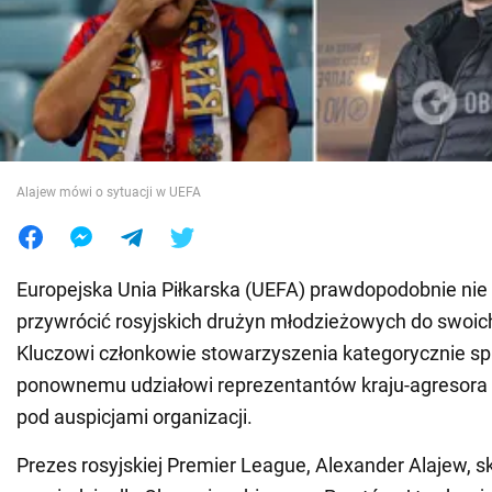
Wojna na Ukrainie
Świat
Jedzenie
Alajew mówi o sytuacji w UEFA
Europejska Unia Piłkarska (UEFA) prawdopodobnie nie 
przywrócić rosyjskich drużyn młodzieżowych do swoich
Kluczowi członkowie stowarzyszenia kategorycznie spr
ponownemu udziałowi reprezentantów kraju-agresora
pod auspicjami organizacji.
Prezes rosyjskiej Premier League, Alexander Alajew, sk