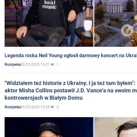
Legenda rocka Neil Young ogłosił darmowy koncert na Ukra
03.03.2025 19:21
1
Rozrywka
"Widziałem też historie z Ukrainy. I ja też tam byłem"
aktor Misha Collins postawił J.D. Vance'a na swoim m
kontrowersjach w Białym Domu
03.03.2025 15:55
5
Rozrywka