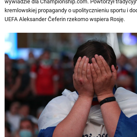
wywiadzie dla Championship.com. Powtórzył tradycyjn
kremlowskiej propagandy o upolitycznieniu sportu i do
UEFA Aleksander Čeferin rzekomo wspiera Rosję.