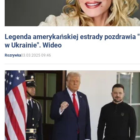
Legenda amerykańskiej estrady pozdrawia "br
w Ukrainie". Wideo
03.03.2025 09:46
Rozrywka