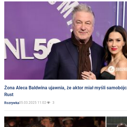
Żona Aleca Baldwina ujawnia, że aktor miał myśli samobójc
Rust
05.03.2025 11:02
3
Rozrywka