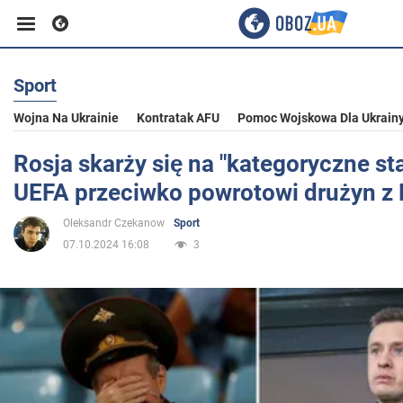
Sport
Biznes
Wojna Na Ukrainie
Kontratak AFU
Pomoc Wojskowa Dla Ukrain
Sport
Rosja skarży się na "kategoryczne s
UEFA przeciwko powrotowi drużyn z 
Rozrywka
Oleksandr Czekanow
Sport
07.10.2024 16:08
3
Życie
Polityka
Społeczeństwo