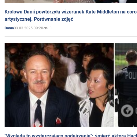
Królowa Danii powtórzyła wizerunek Kate Middleton na coro
artystycznej. Porównanie zdjęć
03.03.2025 09:20
1
Dama
"Wygląda to wystarczająco podejrzanie": śmierć aktora Hac