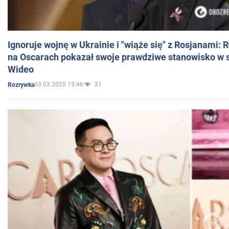
Ignoruje wojnę w Ukrainie i "wiąże się" z Rosjanami: 
na Oscarach pokazał swoje prawdziwe stanowisko w s
Wideo
03.03.2025 15:46
31
Rozrywka