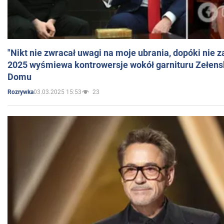
"Nikt nie zwracał uwagi na moje ubrania, dopóki nie z
2025 wyśmiewa kontrowersje wokół garnituru Zełens
Domu
03.03.2025 15:53
23
Rozrywka