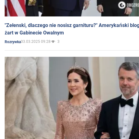
"Zełenski, dlaczego nie nosisz garnituru?" Amerykański blo
żart w Gabinecie Owalnym
03.03.2025 09:28
3
Rozrywka