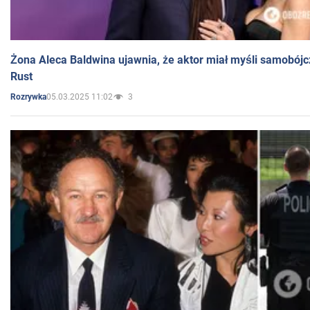
Żona Aleca Baldwina ujawnia, że aktor miał myśli samobójc
Rust
05.03.2025 11:02
3
Rozrywka