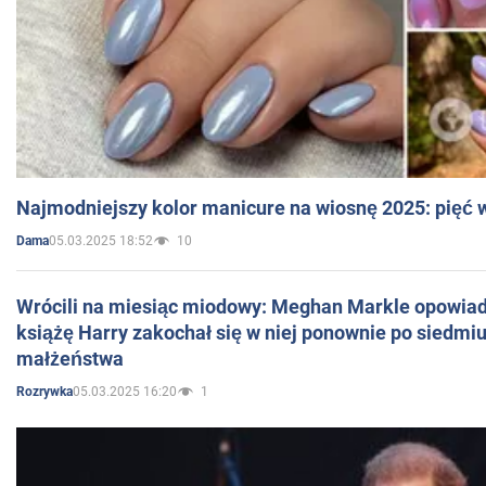
Najmodniejszy kolor manicure na wiosnę 2025: pięć
05.03.2025 18:52
10
Dama
Wrócili na miesiąc miodowy: Meghan Markle opowiada
książę Harry zakochał się w niej ponownie po siedmiu
małżeństwa
05.03.2025 16:20
1
Rozrywka