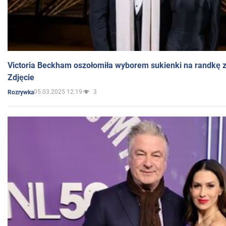
Victoria Beckham oszołomiła wyborem sukienki na randkę
Zdjęcie
05.03.2025 12:19
3
Rozrywka