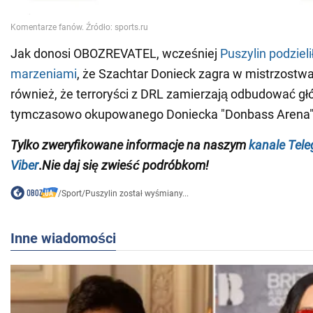
Jak donosi OBOZREVATEL, wcześniej
Puszylin podziel
marzeniami
, że Szachtar Donieck zagra w mistrzostwac
również, że terroryści z DRL zamierzają odbudować gł
tymczasowo okupowanego Doniecka "Donbass Arena"
Tylko
zweryfikowane informacje na naszym
kanale Tel
Viber
.
Nie daj się zwieść podróbkom!
/
Sport
/
Puszylin został wyśmiany...
Inne wiadomości