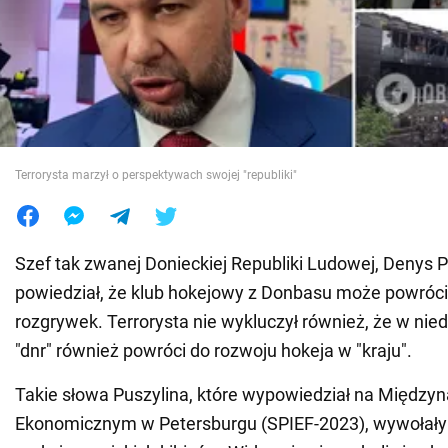
Wojna na Ukrainie
Świat
Jedzenie
Terrorysta marzył o perspektywach swojej "republiki"
Szef tak zwanej Donieckiej Republiki Ludowej, Denys P
powiedział, że klub hokejowy z Donbasu może powrócić
rozgrywek. Terrorysta nie wykluczył również, że w nied
"dnr" również powróci do rozwoju hokeja w "kraju".
Takie słowa Puszylina, które wypowiedział na Międ
Ekonomicznym w Petersburgu (SPIEF-2023), wywołał