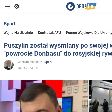
Sport
Biznes
Wojna Na Ukrainie
Kontratak AFU
Pomoc Wojskowa Dla Ukrain
Sport
Puszylin został wyśmiany po swojej
"powrocie Donbasu" do rosyjskiej ryw
Rozrywka
Maksym Inshakov
Sport
15.06.2023 08:12
Życie
Polityka
Społeczeństwo