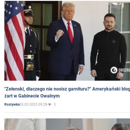
"Zełenski, dlaczego nie nosisz garnituru?" Amerykański blo
żart w Gabinecie Owalnym
03.03.2025 09:28
3
Rozrywka