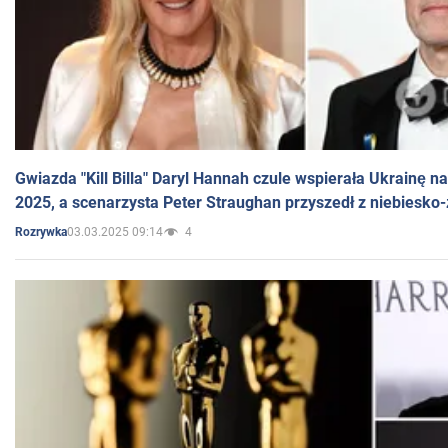
Gwiazda "Kill Billa" Daryl Hannah czule wspierała Ukrainę 
2025, a scenarzysta Peter Straughan przyszedł z niebiesko-
03.03.2025 09:14
4
Rozrywka