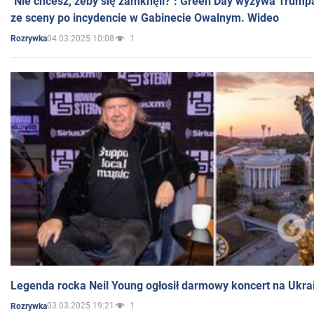
"Nie chcesz, żeby się zamknęli?": Green Day wyzywa Trump
ze sceny po incydencie w Gabinecie Owalnym. Wideo
04.03.2025 10:08
1
Rozrywka
Legenda rocka Neil Young ogłosił darmowy koncert na Ukra
03.03.2025 19:21
1
Rozrywka