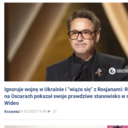
Ignoruje wojnę w Ukrainie i "wiąże się" z Rosjanami: 
na Oscarach pokazał swoje prawdziwe stanowisko w s
Wideo
03.03.2025 15:46
31
Rozrywka