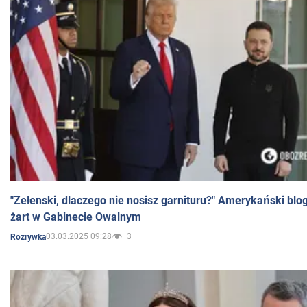
"Zełenski, dlaczego nie nosisz garnituru?" Amerykański blo
żart w Gabinecie Owalnym
03.03.2025 09:28
3
Rozrywka