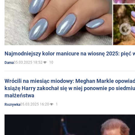
Najmodniejszy kolor manicure na wiosnę 2025: pięć
05.03.2025 18:52
10
Dama
Wrócili na miesiąc miodowy: Meghan Markle opowiada
książę Harry zakochał się w niej ponownie po siedmiu
małżeństwa
05.03.2025 16:20
1
Rozrywka