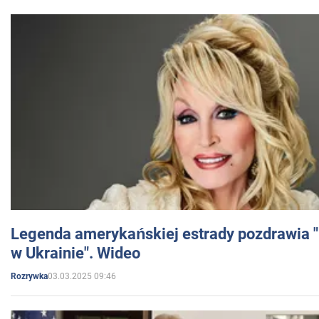
Legenda amerykańskiej estrady pozdrawia "br
w Ukrainie". Wideo
03.03.2025 09:46
Rozrywka