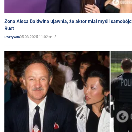
Żona Aleca Baldwina ujawnia, że aktor miał myśli samobójc
Rust
05.03.2025 11:02
3
Rozrywka