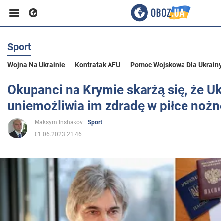
Sport
Biznes
Wojna Na Ukrainie
Kontratak AFU
Pomoc Wojskowa Dla Ukrain
Sport
Okupanci na Krymie skarżą się, że U
uniemożliwia im zdradę w piłce nożn
Rozrywka
Maksym Inshakov
Sport
01.06.2023 21:46
Życie
Polityka
Społeczeństwo