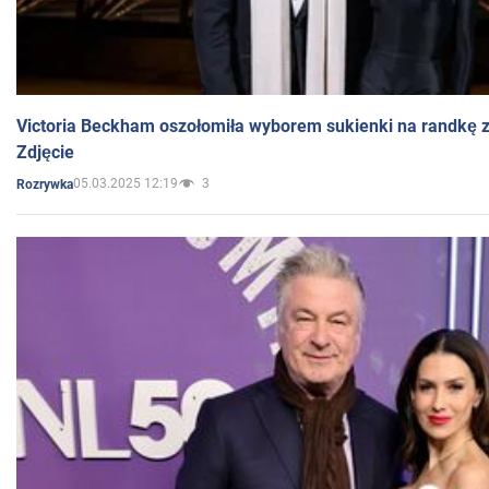
Victoria Beckham oszołomiła wyborem sukienki na randkę
Zdjęcie
05.03.2025 12:19
3
Rozrywka