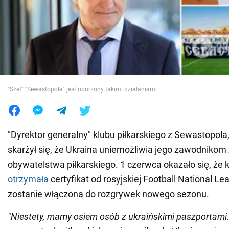
Wojna na Ukrainie
Świat
Jedzenie
"Szef" "Sewastopola" jest oburzony takimi działaniami
"Dyrektor generalny" klubu piłkarskiego z Sewastopola,
skarżył się, że Ukraina uniemożliwia jego zawodnikom
obywatelstwa piłkarskiego. 1 czerwca okazało się, że
otrzymała
certyfikat od rosyjskiej Football National Le
zostanie włączona do rozgrywek nowego sezonu.
"Niestety, mamy osiem osób z ukraińskimi paszportam