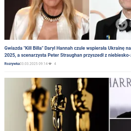
Gwiazda "Kill Billa" Daryl Hannah czule wspierała Ukrainę 
2025, a scenarzysta Peter Straughan przyszedł z niebiesko-
03.03.2025 09:14
4
Rozrywka