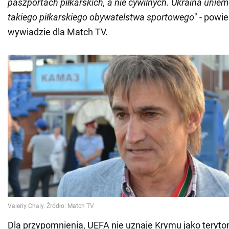
paszportach piłkarskich, a nie cywilnych. Ukraina unie
takiego piłkarskiego obywatelstwa sportowego
" - powi
wywiadzie dla Match TV.
Dla przypomnienia, UEFA nie uznaje Krymu jako teryto