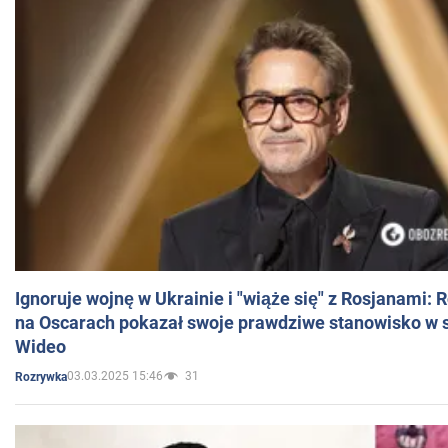
Ignoruje wojnę w Ukrainie i "wiąże się" z Rosjanami: 
na Oscarach pokazał swoje prawdziwe stanowisko w s
Wideo
03.03.2025 15:46
31
Rozrywka