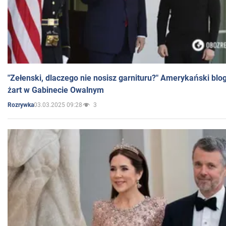
"Zełenski, dlaczego nie nosisz garnituru?" Amerykański blo
żart w Gabinecie Owalnym
03.03.2025 09:28
3
Rozrywka