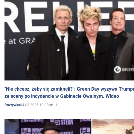
"Nie chcesz, żeby się zamknęli?": Green Day wyzywa Trump
ze sceny po incydencie w Gabinecie Owalnym. Wideo
04.03.2025 10:08
1
Rozrywka