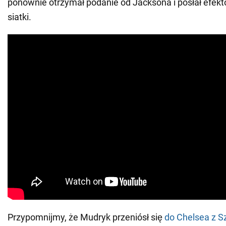
ponownie otrzymał podanie od Jacksona i posłał efekt
siatki.
Przypomnijmy, że Mudryk przeniósł się
do Chelsea z S