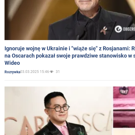
Ignoruje wojnę w Ukrainie i "wiąże się" z Rosjanami: 
na Oscarach pokazał swoje prawdziwe stanowisko w s
Wideo
03.03.2025 15:46
31
Rozrywka