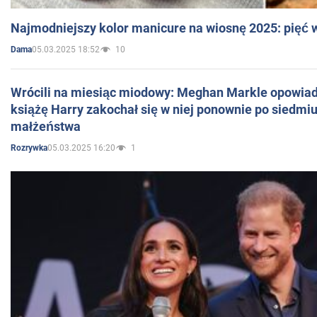
Najmodniejszy kolor manicure na wiosnę 2025: pięć
05.03.2025 18:52
10
Dama
Wrócili na miesiąc miodowy: Meghan Markle opowiada
książę Harry zakochał się w niej ponownie po siedmiu
małżeństwa
05.03.2025 16:20
1
Rozrywka