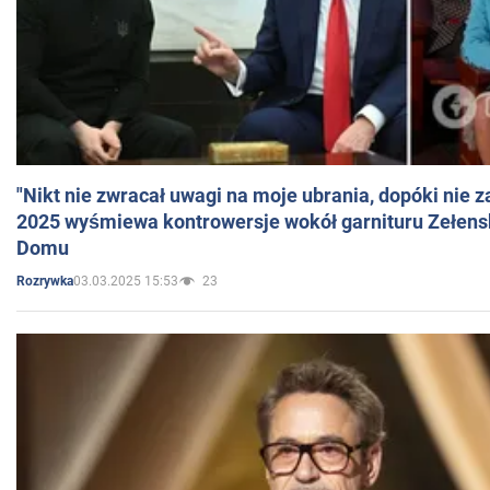
"Nikt nie zwracał uwagi na moje ubrania, dopóki nie z
2025 wyśmiewa kontrowersje wokół garnituru Zełens
Domu
03.03.2025 15:53
23
Rozrywka