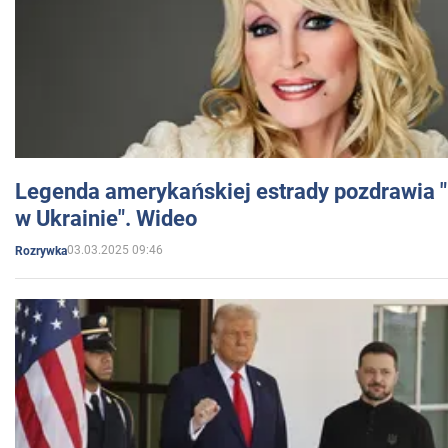
Legenda amerykańskiej estrady pozdrawia "br
w Ukrainie". Wideo
03.03.2025 09:46
Rozrywka