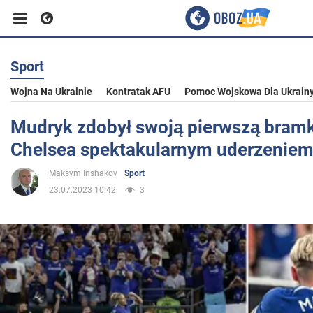
Sport
Biznes
Wojna Na Ukrainie
Kontratak AFU
Pomoc Wojskowa Dla Ukrain
Sport
Mudryk zdobył swoją pierwszą bramk
Chelsea spektakularnym uderzeniem
Rozrywka
Maksym Inshakov
Sport
23.07.2023 10:42
3
Życie
Polityka
Społeczeństwo