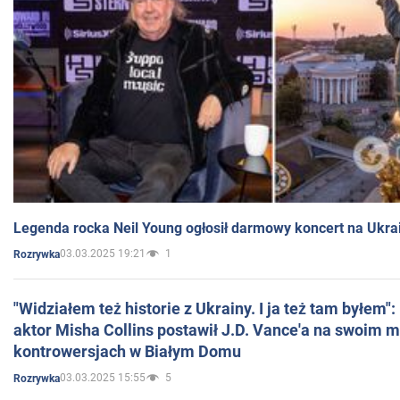
Legenda rocka Neil Young ogłosił darmowy koncert na Ukra
03.03.2025 19:21
1
Rozrywka
"Widziałem też historie z Ukrainy. I ja też tam byłem"
aktor Misha Collins postawił J.D. Vance'a na swoim m
kontrowersjach w Białym Domu
03.03.2025 15:55
5
Rozrywka