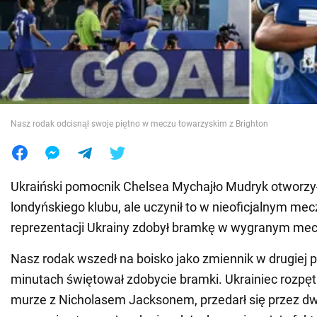
Wojna na Ukrainie
Świat
Jedzenie
Nasz rodak odcisnął swoje piętno w meczu towarzyskim z Brighton
Ukraiński pomocnik Chelsea Mychajło Mudryk otworz
londyńskiego klubu, ale uczynił to w nieoficjalnym mecz
reprezentacji Ukrainy zdobył bramkę w wygranym meczu
Nasz rodak wszedł na boisko jako zmiennik w drugiej p
minutach świętował zdobycie bramki. Ukrainiec rozpęta
murze z Nicholasem Jacksonem, przedarł się przez d