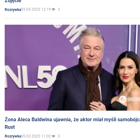
Zdjęcie
05.03.2025 12:19
3
Rozrywka
Żona Aleca Baldwina ujawnia, że aktor miał myśli samobójc
Rust
05.03.2025 11:02
3
Rozrywka