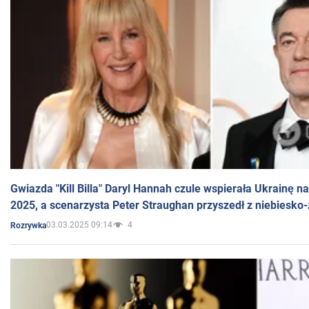
Gwiazda "Kill Billa" Daryl Hannah czule wspierała Ukrainę 
2025, a scenarzysta Peter Straughan przyszedł z niebiesko-
03.03.2025 09:14
4
Rozrywka