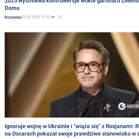
2025 wyśmiewa kontrowersje wokół garnituru Zełens
Domu
03.03.2025 15:53
23
Rozrywka
Ignoruje wojnę w Ukrainie i "wiąże się" z Rosjanami: 
na Oscarach pokazał swoje prawdziwe stanowisko w s