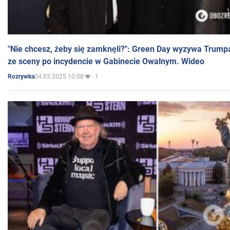
"Nie chcesz, żeby się zamknęli?": Green Day wyzywa Trump
ze sceny po incydencie w Gabinecie Owalnym. Wideo
04.03.2025 10:08
1
Rozrywka