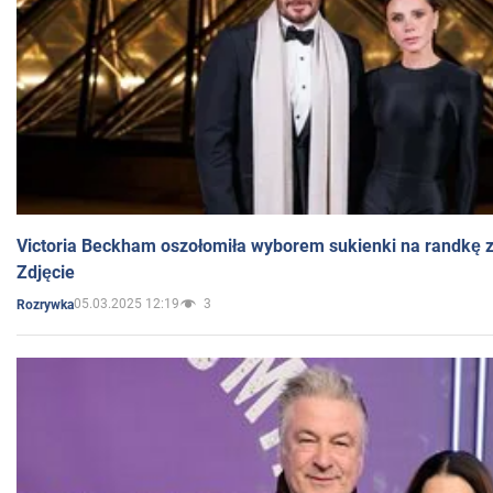
Victoria Beckham oszołomiła wyborem sukienki na randkę
Zdjęcie
05.03.2025 12:19
3
Rozrywka