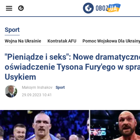
Sport
Biznes
Wojna Na Ukrainie
Kontratak AFU
Pomoc Wojskowa Dla Ukrain
Sport
"Pieniądze i seks": Nowe dramatyczn
oświadczenie Tysona Fury'ego w spra
Rozrywka
Usykiem
Maksym Inshakov
Sport
Życie
29.09.2023 10:41
Polityka
Społeczeństwo