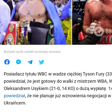
Wojna na Ukrainie
Świat
Jedzenie
Brytyjski ciężki udzielił szczerego wywiadu
Posiadacz tytułu WBC w wadze ciężkiej Tyson Fury (33
powiedział, że jest gotowy do walki z mistrzem WBA, W
Oleksandrem Usykiem (21-0, 14 KO) o dużą wypłatę. 1
powiedział
, że nie planuje już wznowienia negocjacji w
Ukraińcem.