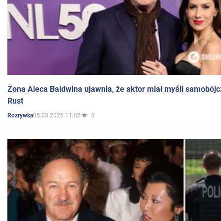
Żona Aleca Baldwina ujawnia, że aktor miał myśli samobójc
Rust
05.03.2025 11:02
3
Rozrywka