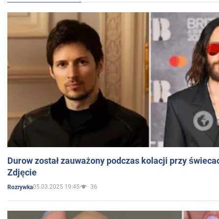
Durow został zauważony podczas kolacji przy świeca
Zdjęcie
05.03.2025 19:45
36
Rozrywka