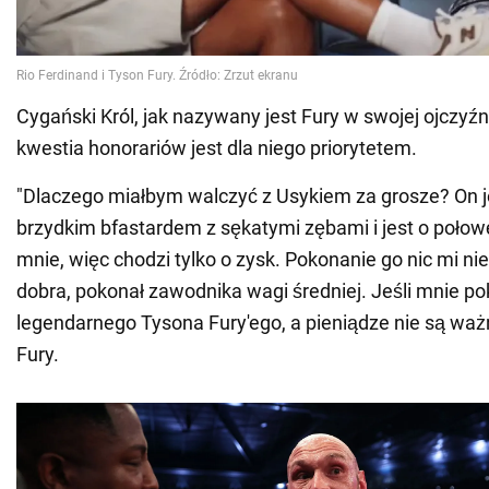
Cygański Król, jak nazywany jest Fury w swojej ojczyźni
kwestia honorariów jest dla niego priorytetem.
"Dlaczego miałbym walczyć z Usykiem za grosze? On je
brzydkim bfastardem z sękatymi zębami i jest o połow
mnie, więc chodzi tylko o zysk. Pokonanie go nic mi ni
dobra, pokonał zawodnika wagi średniej. Jeśli mnie p
legendarnego Tysona Fury'ego, a pieniądze nie są ważn
Fury.