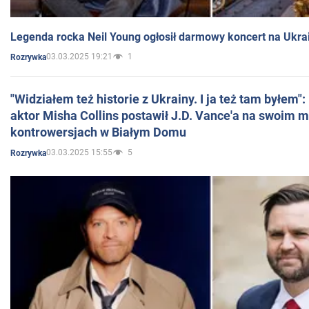
Legenda rocka Neil Young ogłosił darmowy koncert na Ukra
03.03.2025 19:21
1
Rozrywka
"Widziałem też historie z Ukrainy. I ja też tam byłem"
aktor Misha Collins postawił J.D. Vance'a na swoim m
kontrowersjach w Białym Domu
03.03.2025 15:55
5
Rozrywka