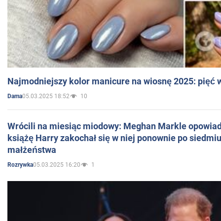
Najmodniejszy kolor manicure na wiosnę 2025: pięć
05.03.2025 18:52
10
Dama
Wrócili na miesiąc miodowy: Meghan Markle opowiada
książę Harry zakochał się w niej ponownie po siedmiu
małżeństwa
05.03.2025 16:20
1
Rozrywka