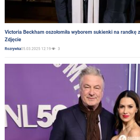
Victoria Beckham oszołomiła wyborem sukienki na randkę
Zdjęcie
05.03.2025 12:19
3
Rozrywka