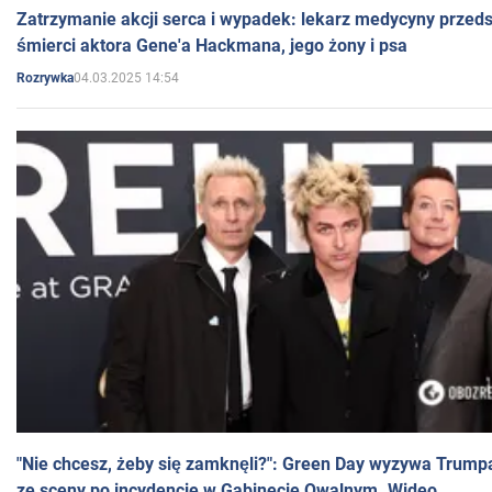
Zatrzymanie akcji serca i wypadek: lekarz medycyny przedst
śmierci aktora Gene'a Hackmana, jego żony i psa
04.03.2025 14:54
Rozrywka
"Nie chcesz, żeby się zamknęli?": Green Day wyzywa Trump
ze sceny po incydencie w Gabinecie Owalnym. Wideo