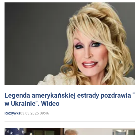
Legenda amerykańskiej estrady pozdrawia "br
w Ukrainie". Wideo
03.03.2025 09:46
Rozrywka