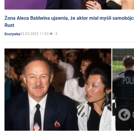
Żona Aleca Baldwina ujawnia, że aktor miał myśli samobójc
Rust
05.03.2025 11:02
3
Rozrywka