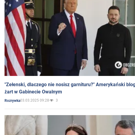
"Zełenski, dlaczego nie nosisz garnituru?" Amerykański blo
żart w Gabinecie Owalnym
03.03.2025 09:28
3
Rozrywka