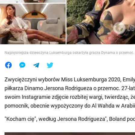
Wojna na Ukrainie
Świat
Jedzenie
Najpiękniejsza dziewczyna Luksemburga oskarżyła gracza Dynama o przemoc. F
Zwyciężczyni wyborów Miss Luksemburga 2020, Emily 
piłkarza Dinamo Jersona Rodrigueza o przemoc. 27-lat
swoim Instagramie zdjęcie rozbitej wargi, twierdząc, że 
pomocnik, obecnie wypożyczony do Al Wahda w Arabii 
"Kocham cię", według Jersona Rodrigueza", Boland pod