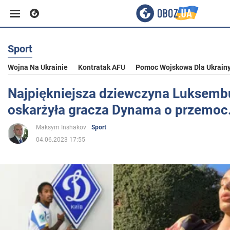
Sport
Biznes
Wojna Na Ukrainie
Kontratak AFU
Pomoc Wojskowa Dla Ukrain
Sport
Najpiękniejsza dziewczyna Luksemb
oskarżyła gracza Dynama o przemoc. 
Rozrywka
Maksym Inshakov
Sport
04.06.2023 17:55
Życie
Polityka
Społeczeństwo