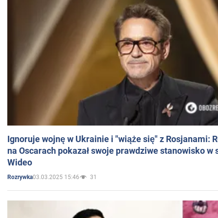
Ignoruje wojnę w Ukrainie i "wiąże się" z Rosjanami: 
na Oscarach pokazał swoje prawdziwe stanowisko w s
Wideo
03.03.2025 15:46
31
Rozrywka