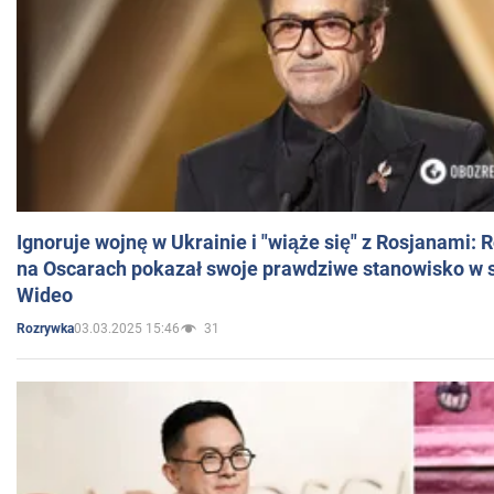
Ignoruje wojnę w Ukrainie i "wiąże się" z Rosjanami: 
na Oscarach pokazał swoje prawdziwe stanowisko w s
Wideo
03.03.2025 15:46
31
Rozrywka