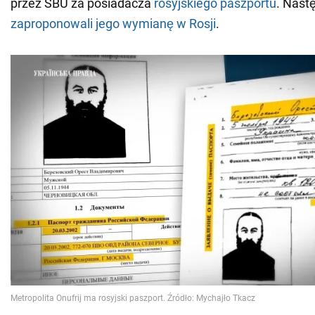
przez SBU za posiadacza
rosyjskiego paszportu
. Nast
zaproponowali jego wymianę w Rosji
.