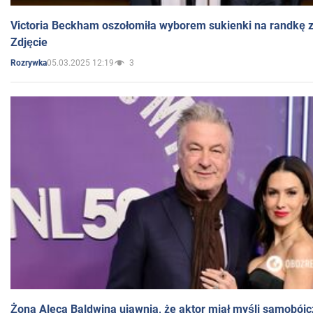
Victoria Beckham oszołomiła wyborem sukienki na randkę
Zdjęcie
05.03.2025 12:19
3
Rozrywka
Żona Aleca Baldwina ujawnia, że aktor miał myśli samobójc