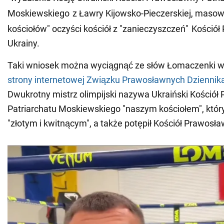
Moskiewskiego
z Ławry Kijowsko-Pieczerskiej, masowe
kościołów" oczyści kościół z "zanieczyszczeń"
Kościół
Ukrainy.
Taki wniosek można wyciągnąć ze słów Łomaczenki w
strony internetowej Związku Prawosławnych Dziennika
Dwukrotny mistrz olimpijski nazywa Ukraiński Kośció
Patriarchatu Moskiewskiego "naszym kościołem", który
"złotym i kwitnącym", a także potępił Kościół Prawosła