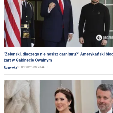
"Zełenski, dlaczego nie nosisz garnituru?" Amerykański blo
żart w Gabinecie Owalnym
03.03.2025 09:28
3
Rozrywka