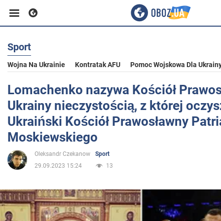
Sport
Biznes
Wojna Na Ukrainie
Kontratak AFU
Pomoc Wojskowa Dla Ukrain
Sport
Lomachenko nazywa Kościół Prawo
Ukrainy nieczystością, z której oczys
Rozrywka
Ukraiński Kościół Prawosławny Patri
Moskiewskiego
Życie
Oleksandr Czekanow
Sport
29.09.2023 15:24
13
Polityka
Społeczeństwo