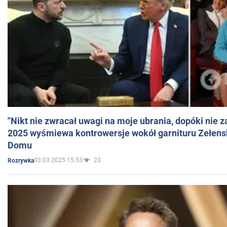
"Nikt nie zwracał uwagi na moje ubrania, dopóki nie z
2025 wyśmiewa kontrowersje wokół garnituru Zełens
Domu
03.03.2025 15:53
23
Rozrywka