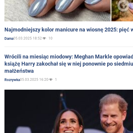
Najmodniejszy kolor manicure na wiosnę 2025: pięć
05.03.2025 18:52
10
Dama
Wrócili na miesiąc miodowy: Meghan Markle opowiada
książę Harry zakochał się w niej ponownie po siedmiu
małżeństwa
05.03.2025 16:20
1
Rozrywka