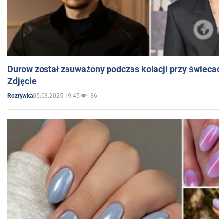
Durow został zauważony podczas kolacji przy świeca
Zdjęcie
05.03.2025 19:45
36
Rozrywka