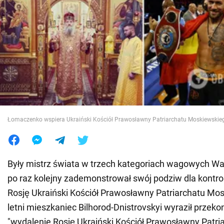
Wojna na Ukrainie
Świat
Jedzenie
Łomaczenko wspiera Ukraiński Kościół Prawosławny Patriarchatu Moskiewskie
Były mistrz świata w trzech kategoriach wagowych 
po raz kolejny zademonstrował swój podziw dla kontr
Rosję Ukraiński Kościół Prawosławny Patriarchatu Mos
letni mieszkaniec Bilhorod-Dnistrovskyi wyraził przeko
"wydalenie Rosję Ukraiński Kościół Prawosławny Patri