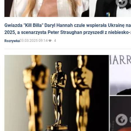
Gwiazda "Kill Billa" Daryl Hannah czule wspierała Ukrainę 
2025, a scenarzysta Peter Straughan przyszedł z niebiesko-
03.03.2025 09:14
4
Rozrywka