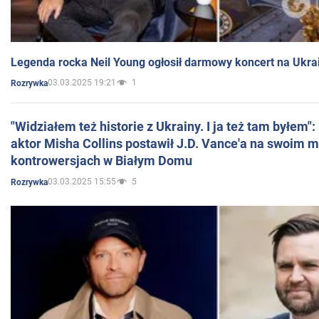
Legenda rocka Neil Young ogłosił darmowy koncert na Ukra
03.03.2025 19:21
1
Rozrywka
"Widziałem też historie z Ukrainy. I ja też tam byłem"
aktor Misha Collins postawił J.D. Vance'a na swoim m
kontrowersjach w Białym Domu
03.03.2025 15:55
5
Rozrywka