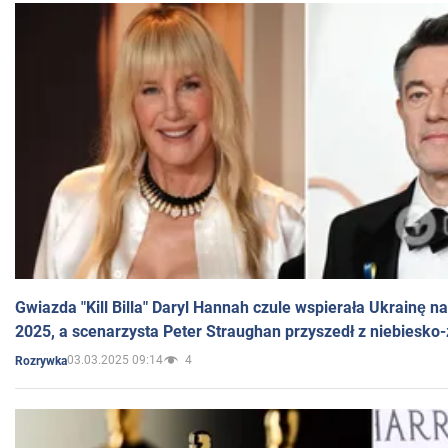
Gwiazda "Kill Billa" Daryl Hannah czule wspierała Ukrainę 
2025, a scenarzysta Peter Straughan przyszedł z niebiesko-
03.03.2025 09:14
4
Rozrywka