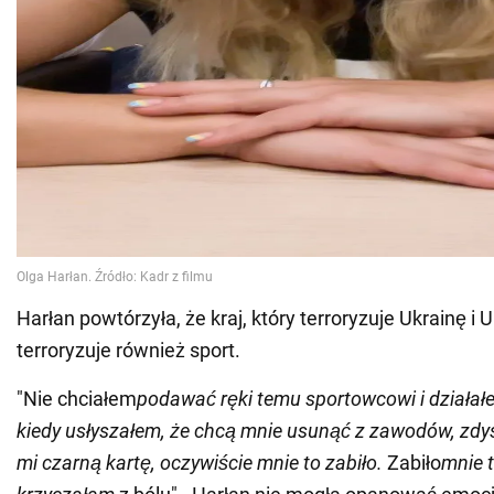
Harłan powtórzyła, że kraj, który terroryzuje Ukrainę i 
terroryzuje również sport.
"Nie chciałem
podawać ręki temu sportowcowi i działał
kiedy usłyszałem, że chcą mnie usunąć z zawodów, zdys
mi czarną kartę, oczywiście mnie to zabiło.
Zabiło
mnie t