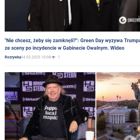
"Nie chcesz, żeby się zamknęli?": Green Day wyzywa Trump
ze sceny po incydencie w Gabinecie Owalnym. Wideo
04.03.2025 10:08
1
Rozrywka