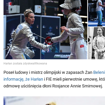
Poseł ludowy i mistrz olimpijski w zapasach Żan
Beleni
informację, że Harłan
i FIE mieli pierwotnie umowę, kt
odmowę uściśnięcia dłoni Rosjance Annie Smirnowej.