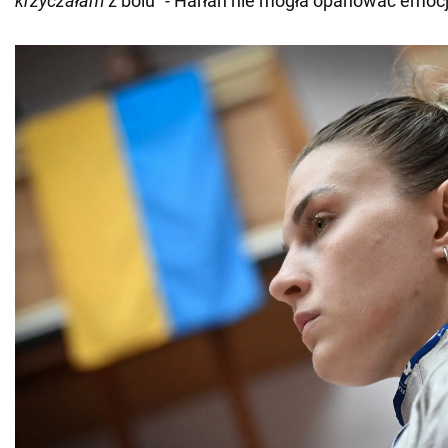
krzyczałam
z bólu" - Harłan nie mogła opanować emocj