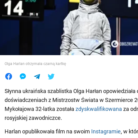
Wojna na Ukrainie
Świat
Jedzenie
Olga Harlan otrzymała czarną kartkę
Słynna ukraińska szablistka Olga Harłan opowiedziała
doświadczeniach z Mistrzostw Świata w Szermierce 
Mykołajowa 32-latka została
zdyskwalifikowana
za od
rosyjskiej zawodniczce.
Harlan opublikowała film na swoim
Instagramie
, w któ