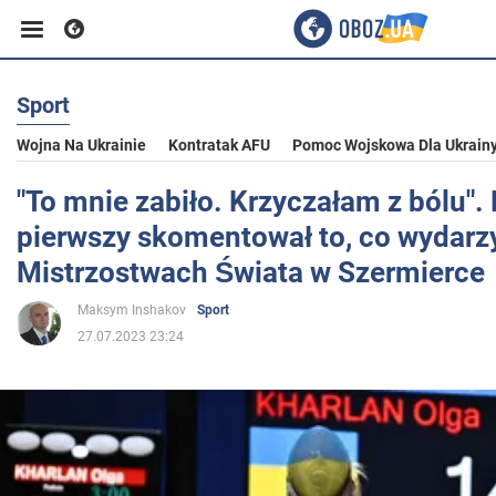
Sport
Biznes
Wojna Na Ukrainie
Kontratak AFU
Pomoc Wojskowa Dla Ukrain
Sport
"To mnie zabiło. Krzyczałam z bólu". 
pierwszy skomentował to, co wydarzy
Rozrywka
Mistrzostwach Świata w Szermierce
Maksym Inshakov
Sport
Życie
27.07.2023 23:24
Polityka
Społeczeństwo