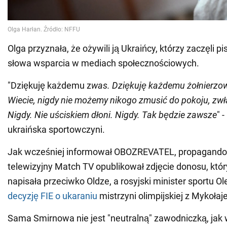
Olga przyznała, że ożywili ją Ukraińcy, którzy zaczęli p
słowa wsparcia w mediach społecznościowych.
"Dziękuję każdemu z
was. Dziękuję każdemu żołnierzowi
Wiecie, nigdy nie możemy nikogo zmusić do pokoju, zw
Nigdy. Nie uściskiem dłoni. Nigdy. Tak będzie zawsze
" 
ukraińska sportowczyni.
Jak wcześniej informował OBOZREVATEL, propagando
telewizyjny Match TV opublikował zdjęcie donosu, kt
napisała przeciwko Oldze, a rosyjski minister sportu O
decyzję FIE o ukaraniu
mistrzyni olimpijskiej z Mykołaj
Sama Smirnowa nie jest "neutralną" zawodniczką, ja