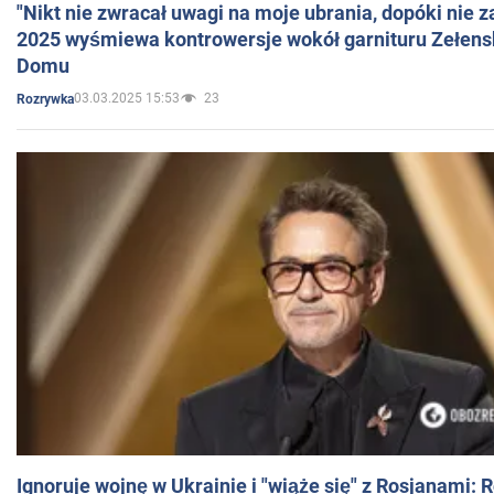
"Nikt nie zwracał uwagi na moje ubrania, dopóki nie z
2025 wyśmiewa kontrowersje wokół garnituru Zełens
Domu
03.03.2025 15:53
23
Rozrywka
Ignoruje wojnę w Ukrainie i "wiąże się" z Rosjanami: 