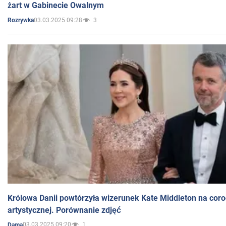
żart w Gabinecie Owalnym
03.03.2025 09:28
3
Rozrywka
Królowa Danii powtórzyła wizerunek Kate Middleton na coro
artystycznej. Porównanie zdjęć
03.03.2025 09:20
1
Dama