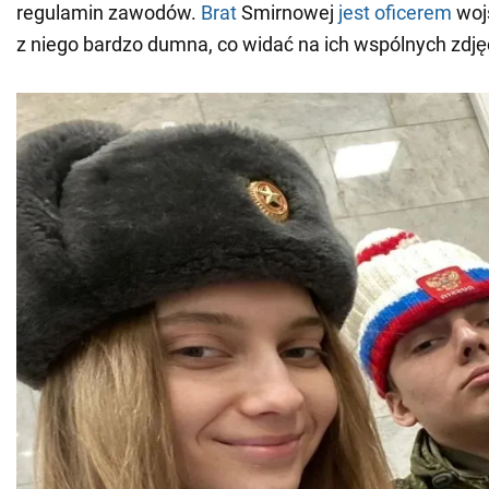
regulamin zawodów.
Brat
Smirnowej
jest oficerem
woj
z niego bardzo dumna, co widać na ich wspólnych zdję