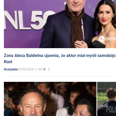
Żona Aleca Baldwina ujawnia, że aktor miał myśli samobójc
Rust
05.03.2025 11:02
3
Rozrywka