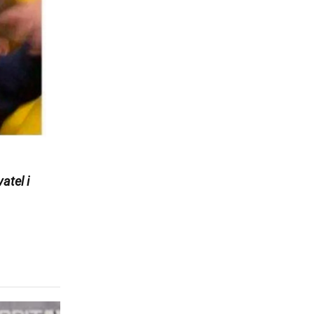
atel i