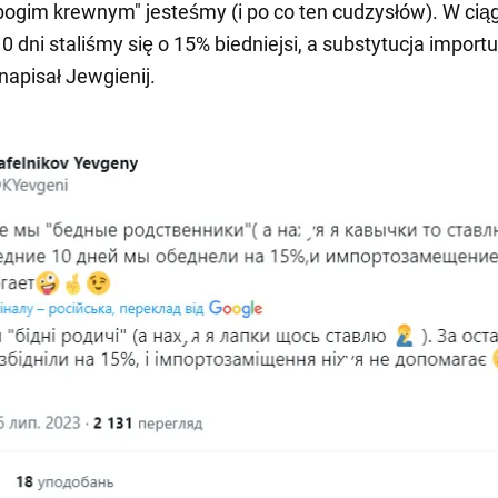
bogim krewnym" jesteśmy (i po co ten cudzysłów). W cią
0 dni staliśmy się o 15% biedniejsi, a substytucja importu
napisał Jewgienij.