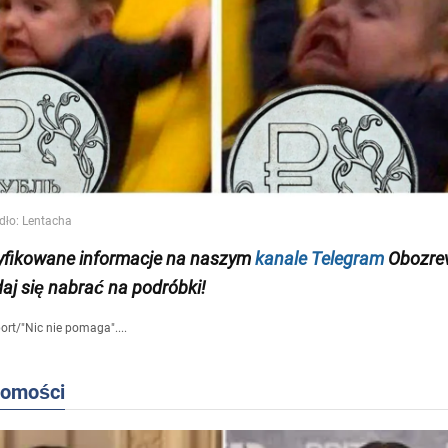
yfikowane informacje na naszym
kanale Telegram
Obozrev
daj się nabrać na podróbki!
ort
/
"Nic nie pomaga"....
domości