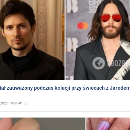
ał zauważony podczas kolacji przy świecach z Jaredem
.2025 19:45
36