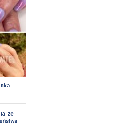
inka
ła, że
żeństwa