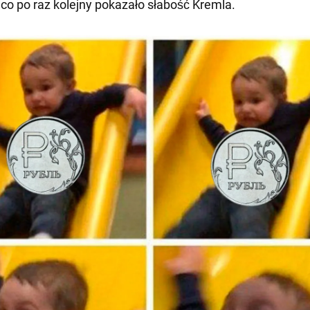
 co po raz kolejny pokazało słabość Kremla.