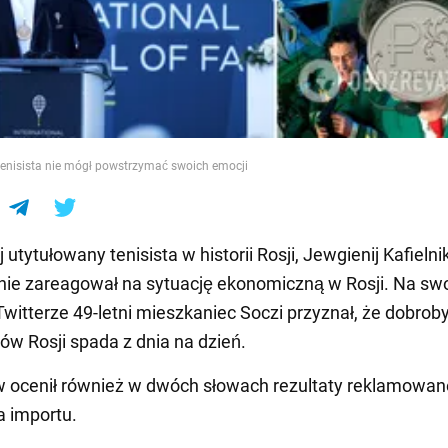
e
tenisista nie mógł powstrzymać swoich emocji
 utytułowany tenisista w historii Rosji, Jewgienij Kafielni
ie zareagował na sytuację ekonomiczną w Rosji. Na sw
Twitterze 49-letni mieszkaniec Soczi przyznał, że dobrob
w Rosji spada z dnia na dzień.
w ocenił również w dwóch słowach rezultaty reklamowa
a importu.