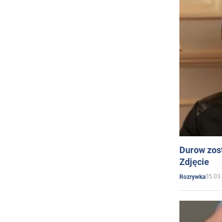
Durow zost
Zdjęcie
05.03
Rozrywka