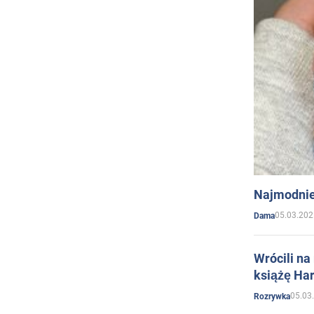
Najmodnie
05.03.202
Dama
Wrócili na
książę Har
05.03
Rozrywka