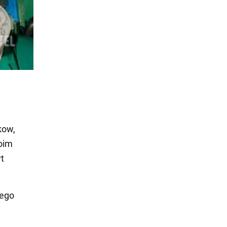
kow,
oim
yt
nego