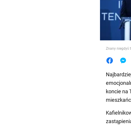
Jedzeni
Znany niegdyś 
Najbardziej
emocjonaln
koncie na 
mieszkańcó
Kafielniko
zastąpieni