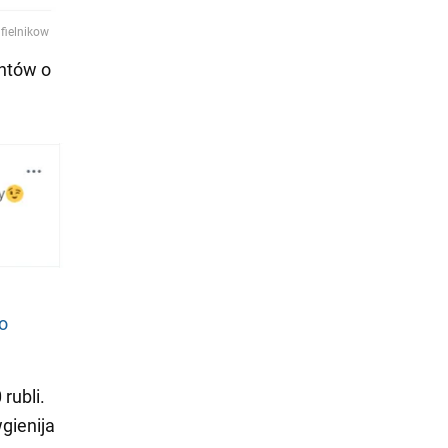
entów o
go
rubli.
gienija