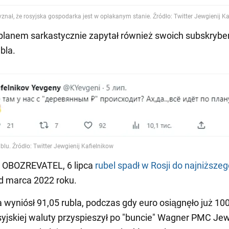
planem sarkastycznie zapytał również swoich subskryb
bla.
i OBOZREVATEL, 6 lipca
rubel spadł w Rosji do najniższe
d marca 2022 roku.
a wyniósł 91,05 rubla, podczas gdy euro osiągnęło już 100 
yjskiej waluty przyspieszył po "buncie" Wagner PMC Jew