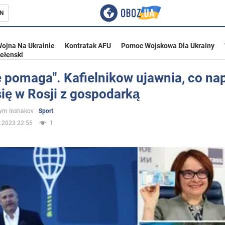
N
ojna Na Ukrainie
Kontratak AFU
Pomoc Wojskowa Dla Ukrainy
ełenski
e pomaga". Kafielnikow ujawnia, co n
się w Rosji z gospodarką
ka
ym Inshakov
Sport
.2023 22:55
1
eństwo
a Ukrainie