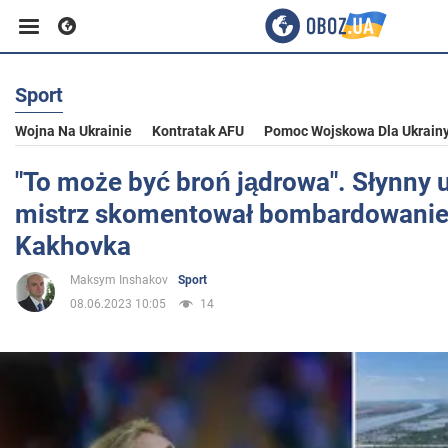
Sport
Biznes
Wojna Na Ukrainie
Kontratak AFU
Pomoc Wojskowa Dla Ukrain
Sport
"To może być broń jądrowa". Słynny 
mistrz skomentował bombardowani
Rozrywka
Kakhovka
Maksym Inshakov
Sport
Życie
08.06.2023 10:05
14
Polityka
Społeczeństwo