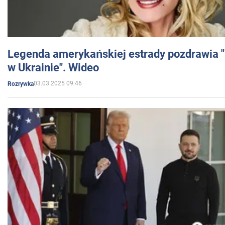
Legenda amerykańskiej estrady pozdrawia "br
w Ukrainie". Wideo
03.03.2025 09:46
Rozrywka