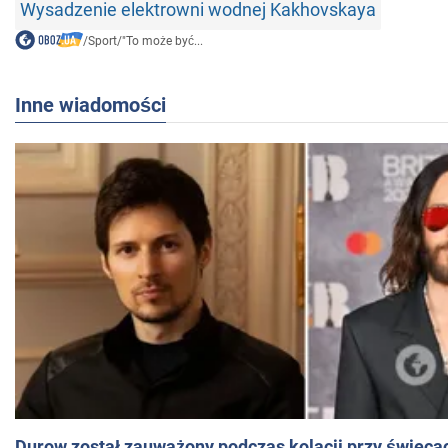
Wysadzenie elektrowni wodnej Kakhovskaya
/
Sport
/
"To może być...
Inne wiadomości
Durow został zauważony podczas kolacji przy świeca