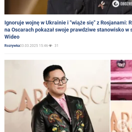
Ignoruje wojnę w Ukrainie i "wiąże się" z Rosjanami: 
na Oscarach pokazał swoje prawdziwe stanowisko w s
Wideo
03.03.2025 15:46
31
Rozrywka