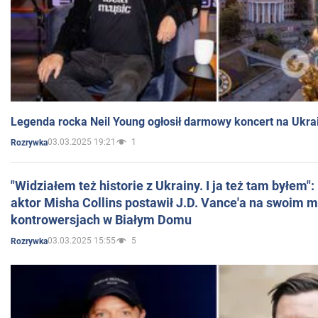
Legenda rocka Neil Young ogłosił darmowy koncert na Ukra
03.03.2025 19:21
1
Rozrywka
"Widziałem też historie z Ukrainy. I ja też tam byłem"
aktor Misha Collins postawił J.D. Vance'a na swoim m
kontrowersjach w Białym Domu
03.03.2025 15:55
5
Rozrywka