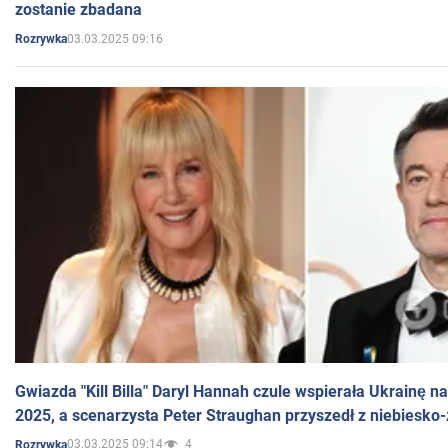
zostanie zbadana
03.03.2025 09:16
Rozrywka
Gwiazda "Kill Billa" Daryl Hannah czule wspierała Ukrainę 
2025, a scenarzysta Peter Straughan przyszedł z niebiesko-
03.03.2025 09:14
4
Rozrywka