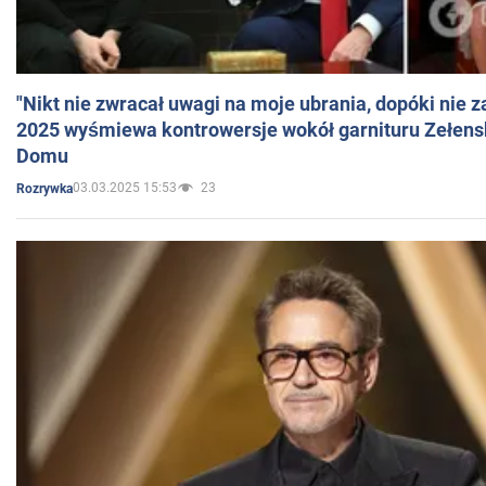
"Nikt nie zwracał uwagi na moje ubrania, dopóki nie z
2025 wyśmiewa kontrowersje wokół garnituru Zełens
Domu
03.03.2025 15:53
23
Rozrywka