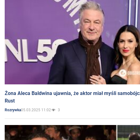
Żona Aleca Baldwina ujawnia, że aktor miał myśli samobójc
Rust
05.03.2025 11:02
3
Rozrywka