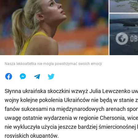
Wojna na Ukrainie
Świat
Jedzenie
Nasza lekkoatletka nie mogła powstrzymać swoich emocji
Słynna ukraińska skoczkini wzwyż Julia Lewczenko u
wojny kolejne pokolenia Ukraińców nie będą w stanie 
fanów sukcesami na międzynarodowych arenach sport
uwagę ostatnie wydarzenia w regionie Chersonia, wice
nie wykluczyła użycia jeszcze bardziej śmiercionośnej 
rosyjskich okupantów.