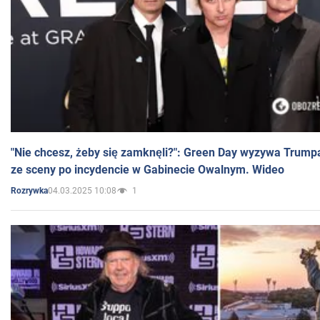
"Nie chcesz, żeby się zamknęli?": Green Day wyzywa Trump
ze sceny po incydencie w Gabinecie Owalnym. Wideo
04.03.2025 10:08
1
Rozrywka