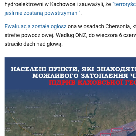
hydroelektrowni w Kachowce i zauważyli, że
"terroryśc
jeśli nie zostaną powstrzymani"
.
Ewakuacja została ogłosz
ona w osadach Chersonia, kt
strefie powodziowej. Według ONZ, do wieczora 6 czer
straciło dach nad głową.