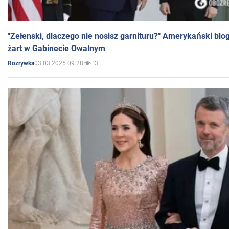
"Zełenski, dlaczego nie nosisz garnituru?" Amerykański blo
żart w Gabinecie Owalnym
03.03.2025 09:28
3
Rozrywka