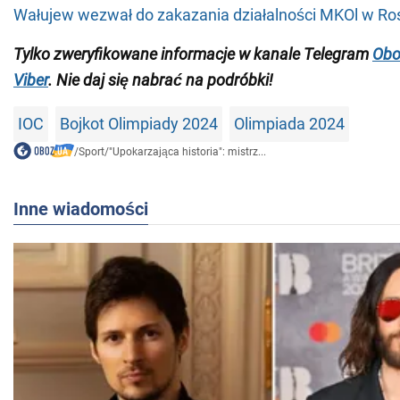
Wałujew wezwał do zakazania działalności MKOl w Ros
Tylko zweryfikowane informacje w kanale Telegram
Obo
Viber
. Nie daj się nabrać na podróbki!
IOC
Bojkot Olimpiady 2024
Olimpiada 2024
/
Sport
/
"Upokarzająca historia": mistrz...
Inne wiadomości