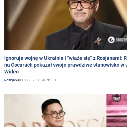
Ignoruje wojnę w Ukrainie i "wiąże się" z Rosjanami: 
na Oscarach pokazał swoje prawdziwe stanowisko w s
Wideo
03.03.2025 15:46
31
Rozrywka