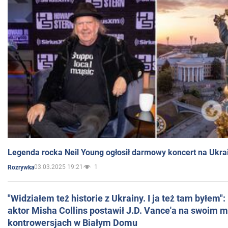
Legenda rocka Neil Young ogłosił darmowy koncert na Ukra
03.03.2025 19:21
1
Rozrywka
"Widziałem też historie z Ukrainy. I ja też tam byłem"
aktor Misha Collins postawił J.D. Vance'a na swoim m
kontrowersjach w Białym Domu