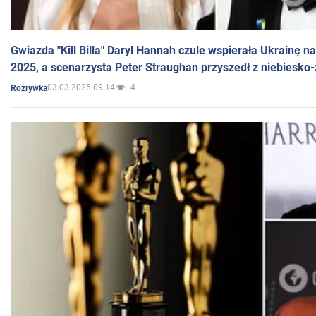
Gwiazda "Kill Billa" Daryl Hannah czule wspierała Ukrainę 
2025, a scenarzysta Peter Straughan przyszedł z niebiesko-
03.03.2025 09:14
4
Rozrywka