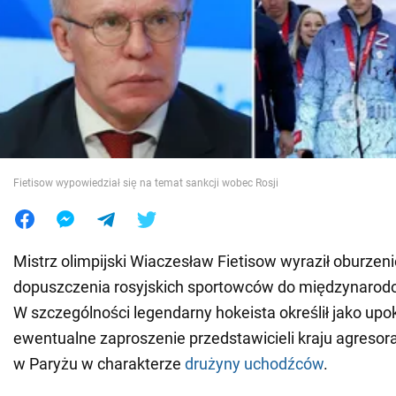
Wojna na Ukrainie
Świat
Jedzenie
Fietisow wypowiedział się na temat sankcji wobec Rosji
Mistrz olimpijski Wiaczesław Fietisow wyraził oburze
dopuszczenia rosyjskich sportowców do międzynaro
W szczególności legendarny hokeista określił jako upo
ewentualne zaproszenie przedstawicieli kraju agresor
w Paryżu w charakterze
drużyny uchodźców
.