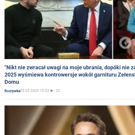
"Nikt nie zwracał uwagi na moje ubrania, dopóki nie z
2025 wyśmiewa kontrowersje wokół garnituru Zełens
Domu
03.03.2025 15:53
23
Rozrywka