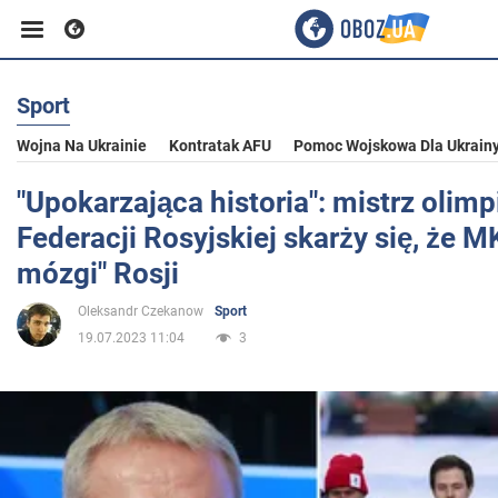
Sport
Biznes
Wojna Na Ukrainie
Kontratak AFU
Pomoc Wojskowa Dla Ukrain
Sport
"Upokarzająca historia": mistrz olimp
Federacji Rosyjskiej skarży się, że M
Rozrywka
mózgi" Rosji
Oleksandr Czekanow
Sport
Życie
19.07.2023 11:04
3
Polityka
Społeczeństwo