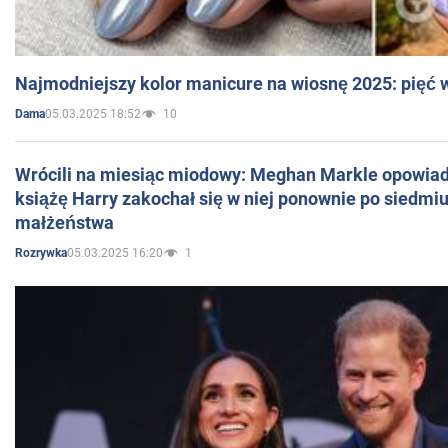
Najmodniejszy kolor manicure na wiosnę 2025: pięć
05.03.2025 18:52
10
Dama
Wrócili na miesiąc miodowy: Meghan Markle opowiada
książę Harry zakochał się w niej ponownie po siedmiu
małżeństwa
05.03.2025 16:20
1
Rozrywka