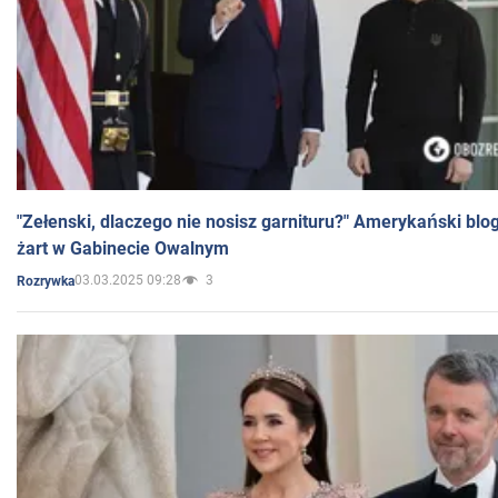
"Zełenski, dlaczego nie nosisz garnituru?" Amerykański blo
żart w Gabinecie Owalnym
03.03.2025 09:28
3
Rozrywka