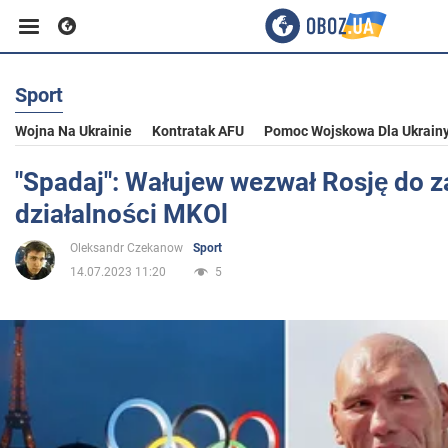
Sport
Biznes
Wojna Na Ukrainie
Kontratak AFU
Pomoc Wojskowa Dla Ukrain
Sport
"Spadaj": Wałujew wezwał Rosję do 
działalności MKOl
Rozrywka
Oleksandr Czekanow
Sport
14.07.2023 11:20
5
Życie
Polityka
Społeczeństwo