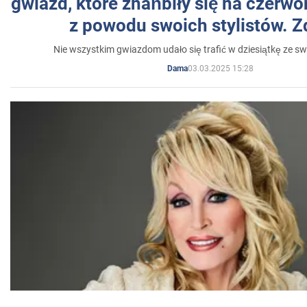
gwiazd, które zhańbiły się na czer
z powodu swoich stylistów. Z
Nie wszystkim gwiazdom udało się trafić w dziesiątkę ze sw
03.03.2025 15:28
Dama