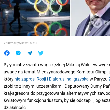
Wojna na Ukrainie
Świat
Jedzenie
Valuev skrytykował MKOl
Były mistrz świata wagi ciężkiej Mikołaj Wałujew wygło
uwagę na temat Międzynarodowego Komitetu Olimpijs
który
nie zaprosi Rosji i Białorusi na igrzyska
w Paryżu
zrobi to z innymi uczestnikami. Deputowany Dumy P
kraj-agresora do przygotowania alternatywnych zawo
światowym funkcjonariuszom, by się odczepili, ogłasza
działalności.