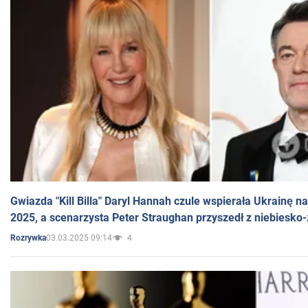
Gwiazda "Kill Billa" Daryl Hannah czule wspierała Ukrainę 
2025, a scenarzysta Peter Straughan przyszedł z niebiesko-
03.03.2025 09:14
4
Rozrywka