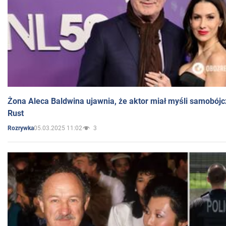
Żona Aleca Baldwina ujawnia, że aktor miał myśli samobójc
Rust
05.03.2025 11:02
3
Rozrywka