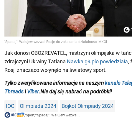
Jak donosi OBOZREVATEL, mistrzyni olimpijska w tańcu
zdrajczyni Ukrainy Tatiana
Nawka głupio powiedziała
,
Rosji znacząco wpłynęło na światowy sport.
Tylko
zweryfikowane informacje na naszym
kanale Tel
Threads
i
Viber
.
Nie daj się nabrać na podróbki!
IOC
Olimpiada 2024
Bojkot Olimpiady 2024
/
Sport
/
"Spadaj": Wałujew wezwał...