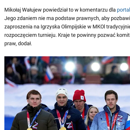
Mikołaj Wałujew powiedział to w komentarzu dla
porta
Jego zdaniem nie ma podstaw prawnych, aby pozbawić 
zaproszenia na Igrzyska Olimpijskie w MKOl tradycyjni
rozpoczęciem turnieju. Kraje te powinny pozwać komite
praw, dodał.