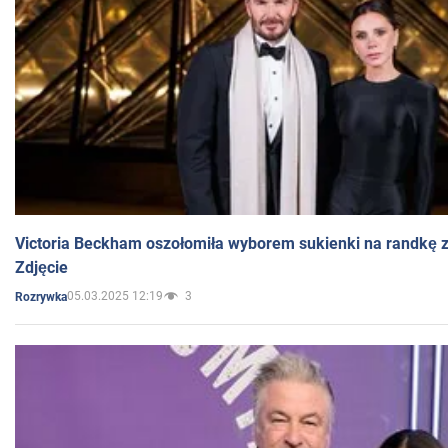
Victoria Beckham oszołomiła wyborem sukienki na randkę
Zdjęcie
05.03.2025 12:19
3
Rozrywka