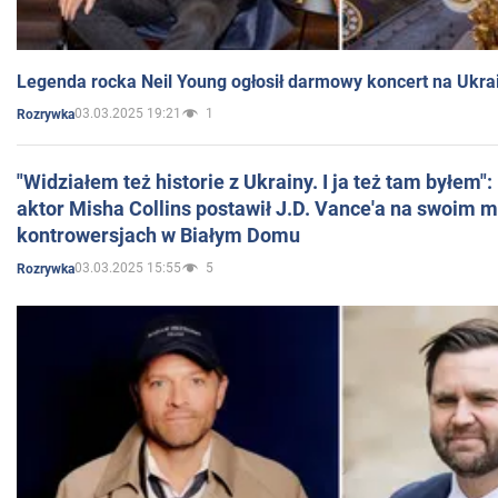
Legenda rocka Neil Young ogłosił darmowy koncert na Ukra
03.03.2025 19:21
1
Rozrywka
"Widziałem też historie z Ukrainy. I ja też tam byłem"
aktor Misha Collins postawił J.D. Vance'a na swoim m
kontrowersjach w Białym Domu
03.03.2025 15:55
5
Rozrywka