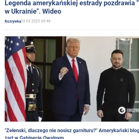
Legenda amerykańskiej estrady pozdrawia "br
w Ukrainie". Wideo
03.03.2025 09:46
Rozrywka
"Zełenski, dlaczego nie nosisz garnituru?" Amerykański blo
żart w Gabinecie Owalnym