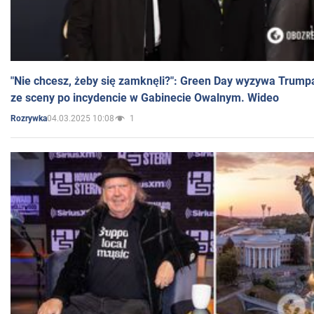
"Nie chcesz, żeby się zamknęli?": Green Day wyzywa Trump
ze sceny po incydencie w Gabinecie Owalnym. Wideo
04.03.2025 10:08
1
Rozrywka