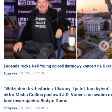
Legenda rocka Neil Young ogłosił darmowy koncert na Ukra
03.03.2025 19:21
1
Rozrywka
"Widziałem też historie z Ukrainy. I ja też tam byłem"
aktor Misha Collins postawił J.D. Vance'a na swoim m
kontrowersjach w Białym Domu
03.03.2025 15:55
5
Rozrywka