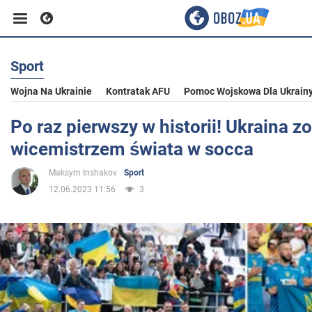
Sport
Biznes
Wojna Na Ukrainie
Kontratak AFU
Pomoc Wojskowa Dla Ukrain
Sport
Po raz pierwszy w historii! Ukraina z
wicemistrzem świata w socca
Rozrywka
Maksym Inshakov
Sport
12.06.2023 11:56
3
Życie
Polityka
Społeczeństwo