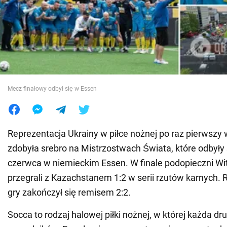
Wojna na Ukrainie
Świat
Jedzenie
Mecz finałowy odbył się w Essen
Reprezentacja Ukrainy w piłce nożnej po raz pierwszy w
zdobyła srebro na Mistrzostwach Świata, które odbyły 
czerwca w niemieckim Essen. W finale podopieczni Wit
przegrali z Kazachstanem 1:2 w serii rzutów karnych
gry zakończył się remisem 2:2.
Socca to rodzaj halowej piłki nożnej, w której każda dr