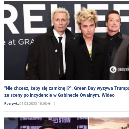
"Nie chcesz, żeby się zamknęli?": Green Day wyzywa Trump
ze sceny po incydencie w Gabinecie Owalnym. Wideo
04.03.2025 10:08
1
Rozrywka