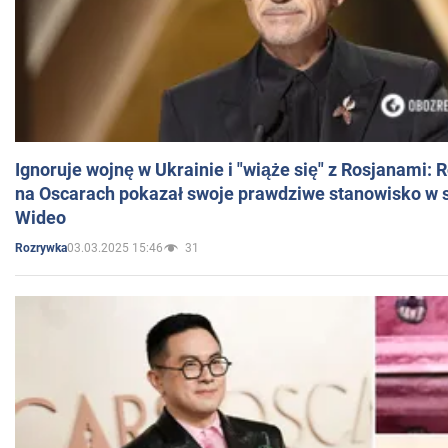
Ignoruje wojnę w Ukrainie i "wiąże się" z Rosjanami: 
na Oscarach pokazał swoje prawdziwe stanowisko w s
Wideo
03.03.2025 15:46
31
Rozrywka