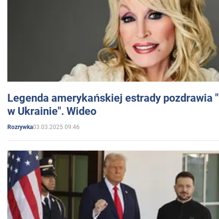
Legenda amerykańskiej estrady pozdrawia "br
w Ukrainie". Wideo
03.03.2025 09:46
Rozrywka