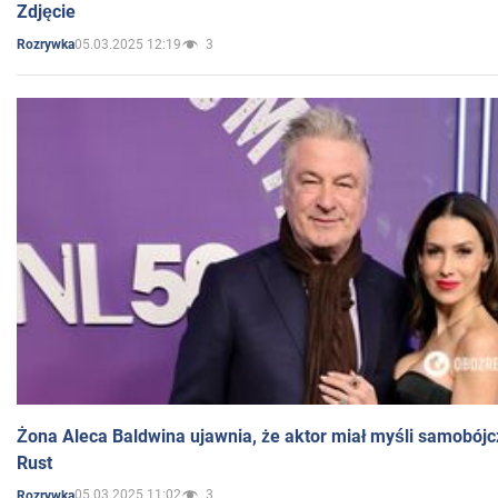
Zdjęcie
05.03.2025 12:19
3
Rozrywka
Żona Aleca Baldwina ujawnia, że aktor miał myśli samobójc
Rust
05.03.2025 11:02
3
Rozrywka