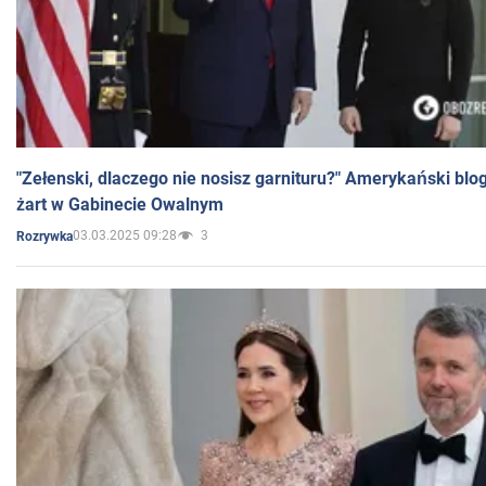
"Zełenski, dlaczego nie nosisz garnituru?" Amerykański blo
żart w Gabinecie Owalnym
03.03.2025 09:28
3
Rozrywka