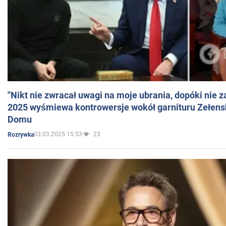
"Nikt nie zwracał uwagi na moje ubrania, dopóki nie z
2025 wyśmiewa kontrowersje wokół garnituru Zełens
Domu
03.03.2025 15:53
23
Rozrywka