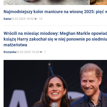
Najmodniejszy kolor manicure na wiosnę 2025: pięć
05.03.2025 18:52
10
Dama
Wrócili na miesiąc miodowy: Meghan Markle opowiada
książę Harry zakochał się w niej ponownie po siedmiu
małżeństwa
05.03.2025 16:20
1
Rozrywka