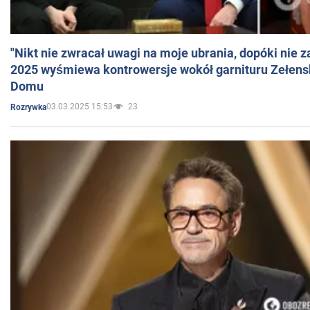
"Nikt nie zwracał uwagi na moje ubrania, dopóki nie z
2025 wyśmiewa kontrowersje wokół garnituru Zełens
Domu
03.03.2025 15:53
23
Rozrywka