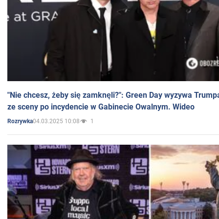
"Nie chcesz, żeby się zamknęli?": Green Day wyzywa Trump
ze sceny po incydencie w Gabinecie Owalnym. Wideo
04.03.2025 10:08
1
Rozrywka