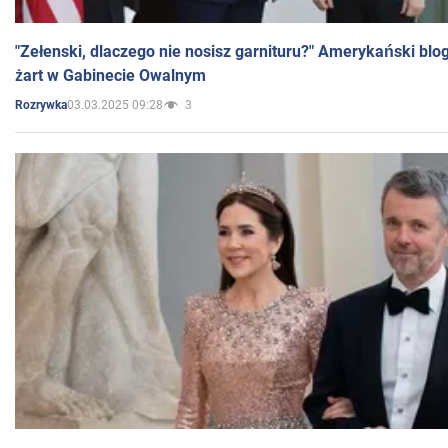
"Zełenski, dlaczego nie nosisz garnituru?" Amerykański blo
żart w Gabinecie Owalnym
03.03.2025 09:28
3
Rozrywka