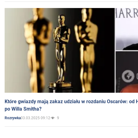
Które gwiazdy mają zakaz udziału w rozdaniu Oscarów: od 
po Willa Smitha?
03.03.2025 09:12
9
Rozrywka