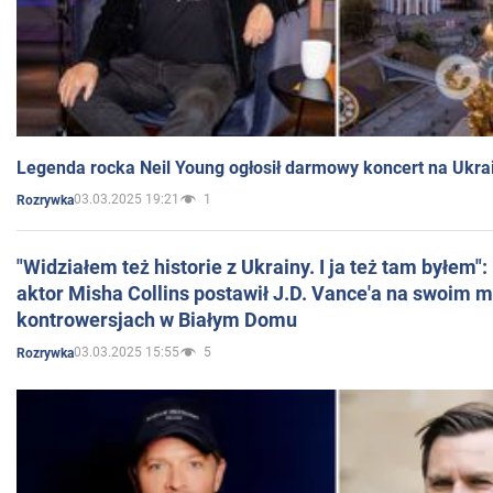
Legenda rocka Neil Young ogłosił darmowy koncert na Ukra
03.03.2025 19:21
1
Rozrywka
"Widziałem też historie z Ukrainy. I ja też tam byłem"
aktor Misha Collins postawił J.D. Vance'a na swoim m
kontrowersjach w Białym Domu
03.03.2025 15:55
5
Rozrywka