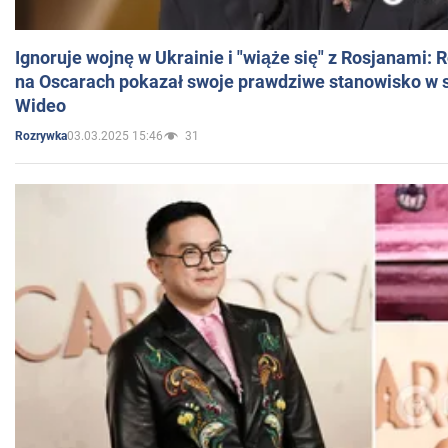
Ignoruje wojnę w Ukrainie i "wiąże się" z Rosjanami: 
na Oscarach pokazał swoje prawdziwe stanowisko w s
Wideo
03.03.2025 15:46
31
Rozrywka