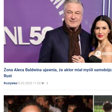
Żona Aleca Baldwina ujawnia, że aktor miał myśli samobójc
Rust
05.03.2025 11:02
3
Rozrywka