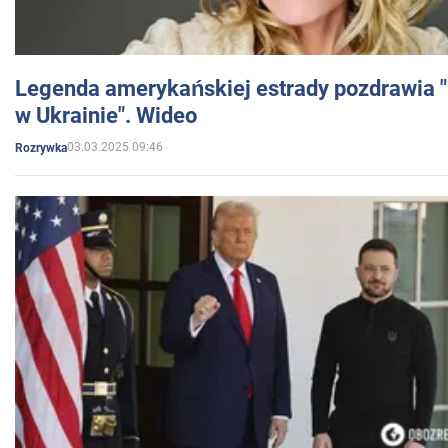
Legenda amerykańskiej estrady pozdrawia "br
w Ukrainie". Wideo
03.03.2025 09:46
Rozrywka