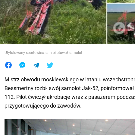
Wojna na Ukrainie
Świat
Jedzenie
Utytułowany sportowiec sam pilotował samolot
Mistrz obwodu moskiewskiego w lataniu wszechstron
Bessmertny rozbił swój samolot Jak-52, poinformował
112. Pilot ćwiczył akrobacje wraz z pasażerem podcza
przygotowującego do zawodów.