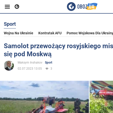
Sport
Biznes
Wojna Na Ukrainie
Kontratak AFU
Pomoc Wojskowa Dla Ukrain
Sport
Samolot przewożący rosyjskiego mist
się pod Moskwą
Rozrywka
Maksym Inshakov
Sport
02.07.2023 13:05
3
Życie
Polityka
Społeczeństwo