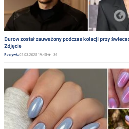
Durow został zauważony podczas kolacji przy świeca
Zdjęcie
05.03.2025 19:45
36
Rozrywka