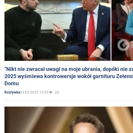
"Nikt nie zwracał uwagi na moje ubrania, dopóki nie z
2025 wyśmiewa kontrowersje wokół garnituru Zełens
Domu
03.03.2025 15:53
23
Rozrywka