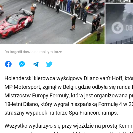
Wojna na Ukrainie
Świat
Jedzenie
Do tragedii doszło na mokrym torze
Holenderski kierowca wyścigowy Dilano van't Hoff, któ
MP Motorsport, zginął w Belgii, gdzie odbyła się runda
Mistrzostw Europy Formuły, która jest organizowana pr
18-letni Dilano, który wygrał hiszpańską Formułę 4 w 2
straszny wypadek na torze Spa-Francorchamps.
Wszystko wydarzyło się przy wjeździe na prostą Kem