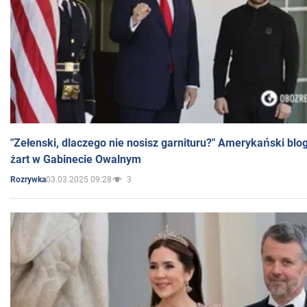
"Zełenski, dlaczego nie nosisz garnituru?" Amerykański blo
żart w Gabinecie Owalnym
03.03.2025 09:28
3
Rozrywka