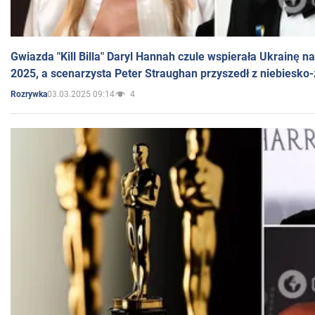
Gwiazda "Kill Billa" Daryl Hannah czule wspierała Ukrainę 
2025, a scenarzysta Peter Straughan przyszedł z niebiesko-
03.03.2025 09:14
4
Rozrywka