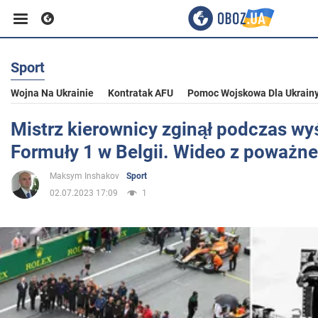
Sport
Biznes
Wojna Na Ukrainie
Kontratak AFU
Pomoc Wojskowa Dla Ukrain
Sport
Mistrz kierownicy zginął podczas wy
Formuły 1 w Belgii. Wideo z poważ
Rozrywka
Maksym Inshakov
Sport
02.07.2023 17:09
1
Życie
Polityka
Społeczeństwo