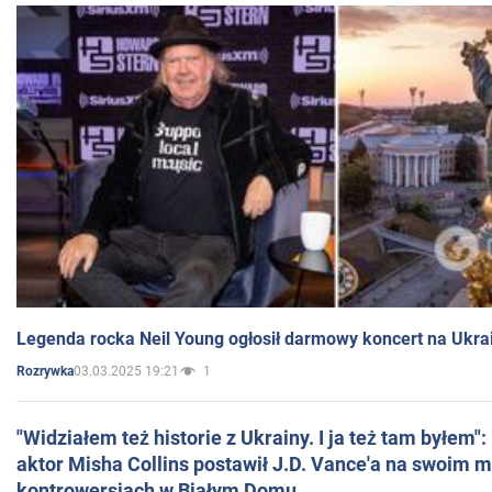
Legenda rocka Neil Young ogłosił darmowy koncert na Ukra
03.03.2025 19:21
1
Rozrywka
"Widziałem też historie z Ukrainy. I ja też tam byłem"
aktor Misha Collins postawił J.D. Vance'a na swoim m
kontrowersjach w Białym Domu