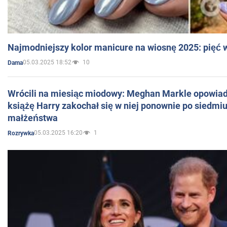
Najmodniejszy kolor manicure na wiosnę 2025: pięć
05.03.2025 18:52
10
Dama
Wrócili na miesiąc miodowy: Meghan Markle opowiada
książę Harry zakochał się w niej ponownie po siedmiu
małżeństwa
05.03.2025 16:20
1
Rozrywka