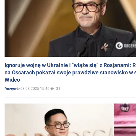
Ignoruje wojnę w Ukrainie i "wiąże się" z Rosjanami: 
na Oscarach pokazał swoje prawdziwe stanowisko w s
Wideo
03.03.2025 15:46
31
Rozrywka