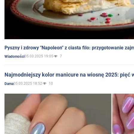
Pyszny i zdrowy "Napoleon" z ciasta filo: przygotowanie zaj
05.03.2025 19:05
7
Wiadomości
Najmodniejszy kolor manicure na wiosnę 2025: pięć
05.03.2025 18:52
10
Dama