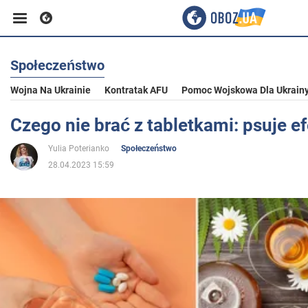
Społeczeństwo
Biznes
Wojna Na Ukrainie
Kontratak AFU
Pomoc Wojskowa Dla Ukrain
Sport
Czego nie brać z tabletkami: psuje ef
Yulia Poterianko
Społeczeństwo
Rozrywka
28.04.2023 15:59
Życie
Polityka
Społeczeństwo