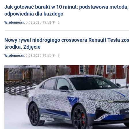
Jak gotować buraki w 10 minut: podstawowa metoda, 
odpowiednia dla każdego
05.03.2025 19:58
6
Wiadomości
Nowy rywal niedrogiego crossovera Renault Tesla zo
środka. Zdjęcie
05.03.2025 19:55
7
Wiadomości