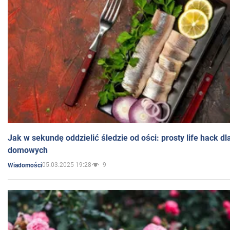
Jak w sekundę oddzielić śledzie od ości: prosty life hack d
domowych
05.03.2025 19:28
9
Wiadomości