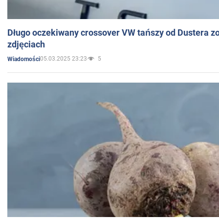
Długo oczekiwany crossover VW tańszy od Dustera zo
zdjęciach
05.03.2025 23:23
5
Wiadomości