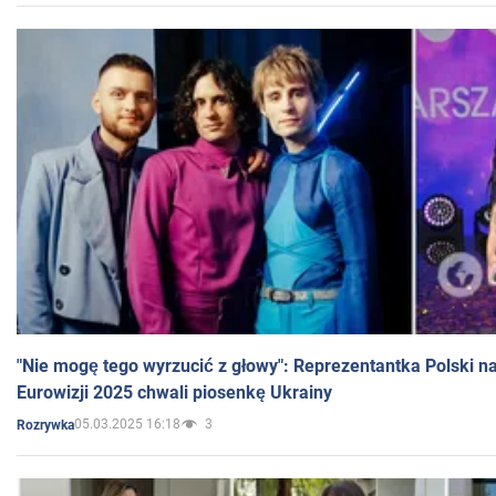
"Nie mogę tego wyrzucić z głowy": Reprezentantka Polski n
Eurowizji 2025 chwali piosenkę Ukrainy
05.03.2025 16:18
3
Rozrywka