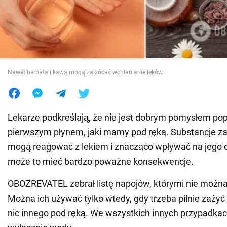
Wojna na Ukrainie
Świat
Nawet herbata i kawa mogą zakłócać wchłanianie leków.
Jedzenie
Lekarze podkreślają, że nie jest dobrym pomysłem popi
pierwszym płynem, jaki mamy pod ręką. Substancje z
mogą reagować z lekiem i znacząco wpływać na jego d
może to mieć bardzo poważne konsekwencje.
OBOZREVATEL zebrał listę napojów, którymi nie można 
Można ich używać tylko wtedy, gdy trzeba pilnie zażyć 
nic innego pod ręką. We wszystkich innych przypadka