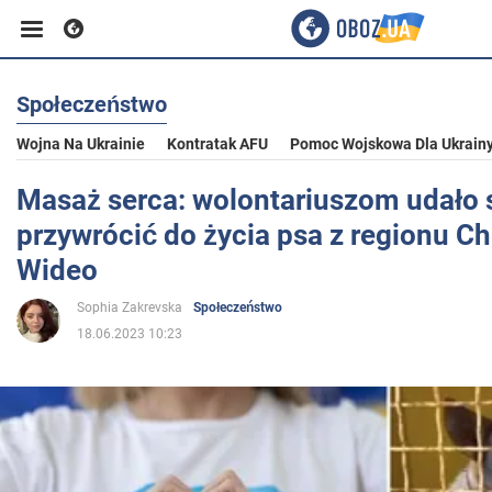
Społeczeństwo
Biznes
Wojna Na Ukrainie
Kontratak AFU
Pomoc Wojskowa Dla Ukrain
Sport
Masaż serca: wolontariuszom udało 
przywrócić do życia psa z regionu Ch
Rozrywka
Wideo
Sophia Zakrevska
Społeczeństwo
Życie
18.06.2023 10:23
Polityka
Społeczeństwo