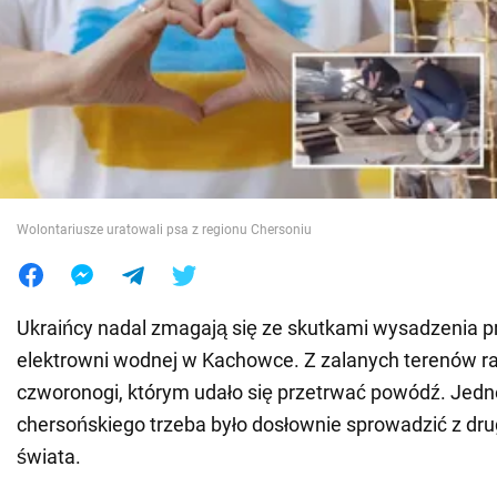
Wojna na Ukrainie
Świat
Jedzenie
Wolontariusze uratowali psa z regionu Chersoniu
Ukraińcy nadal zmagają się ze skutkami wysadzenia 
elektrowni wodnej w Kachowce. Z zalanych terenów r
czworonogi, którym udało się przetrwać powódź. Jed
chersońskiego trzeba było dosłownie sprowadzić z dr
świata.