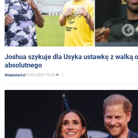
Joshua szykuje dla Usyka ustawkę z walką o 
absolutnego
05.03.2025 16:22
1
Wiadomości