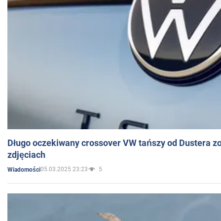
Długo oczekiwany crossover VW tańszy od Dustera zo
zdjęciach
05.03.2025 23:23
5
Wiadomości