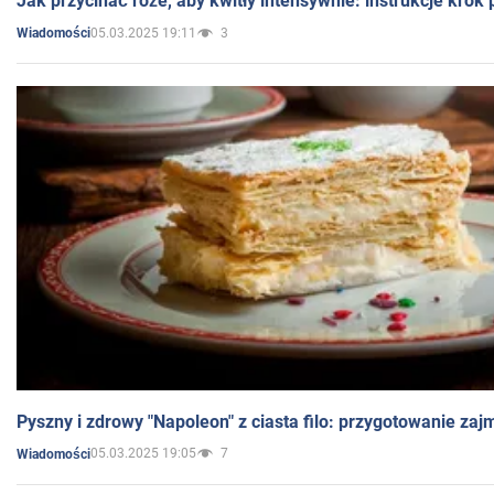
Jak przycinać róże, aby kwitły intensywnie: instrukcje krok
05.03.2025 19:11
3
Wiadomości
Pyszny i zdrowy "Napoleon" z ciasta filo: przygotowanie zaj
05.03.2025 19:05
7
Wiadomości