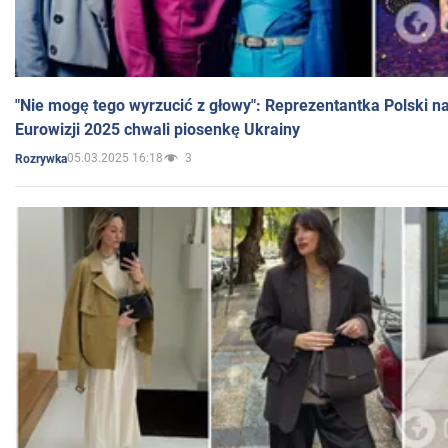
"Nie mogę tego wyrzucić z głowy": Reprezentantka Polski n
Eurowizji 2025 chwali piosenkę Ukrainy
05.03.2025 16:18
3
Rozrywka