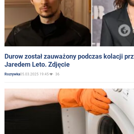
Durow został zauważony podczas kolacji prz
Jaredem Leto. Zdjęcie
05.03.2025 19:45
36
Rozrywka