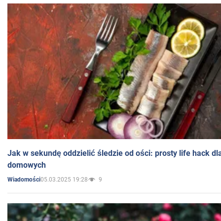
Jak w sekundę oddzielić śledzie od ości: prosty life hack d
domowych
05.03.2025 19:28
9
Wiadomości