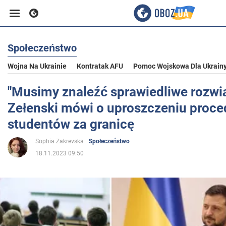
Społeczeństwo
Biznes
Wojna Na Ukrainie
Kontratak AFU
Pomoc Wojskowa Dla Ukrain
Sport
"Musimy znaleźć sprawiedliwe rozwią
Zełenski mówi o uproszczeniu proce
Rozrywka
studentów za granicę
Sophia Zakrevska
Społeczeństwo
Życie
18.11.2023 09:50
Polityka
Społeczeństwo