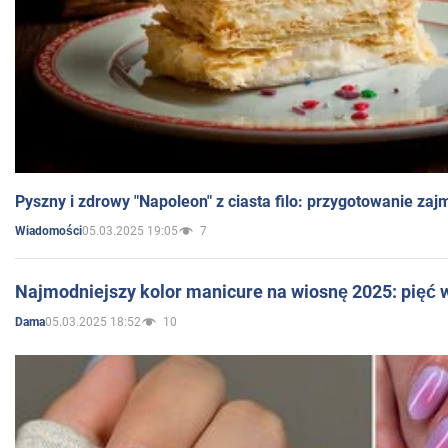
Pyszny i zdrowy "Napoleon" z ciasta filo: przygotowanie zaj
05.03.2025 19:05
7
Wiadomości
Najmodniejszy kolor manicure na wiosnę 2025: pięć
05.03.2025 18:52
10
Dama