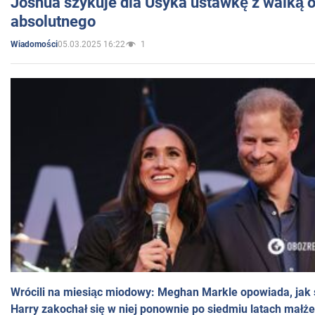
Joshua szykuje dla Usyka ustawkę z walką o 
absolutnego
05.03.2025 16:22
1
Wiadomości
Wrócili na miesiąc miodowy: Meghan Markle opowiada, jak s
Harry zakochał się w niej ponownie po siedmiu latach małż