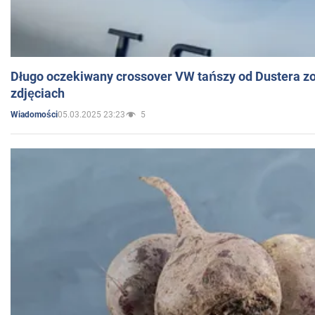
Długo oczekiwany crossover VW tańszy od Dustera zo
zdjęciach
05.03.2025 23:23
5
Wiadomości