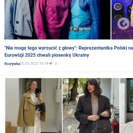
"Nie mogę tego wyrzucić z głowy": Reprezentantka Polski n
Eurowizji 2025 chwali piosenkę Ukrainy
05.03.2025 16:18
3
Rozrywka