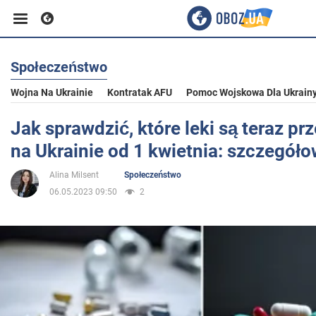
Społeczeństwo
Biznes
Wojna Na Ukrainie
Kontratak AFU
Pomoc Wojskowa Dla Ukrain
Sport
Jak sprawdzić, które leki są teraz p
na Ukrainie od 1 kwietnia: szczegóło
Rozrywka
Alina Milsent
Społeczeństwo
06.05.2023 09:50
2
Życie
Polityka
Społeczeństwo