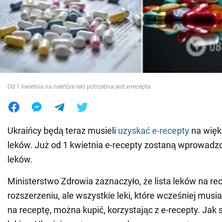
Wojna na Ukrainie
Świat
Jedzenie
Od 1 kwietnia na niektóre leki potrzebna jest e-recepta
Ukraińcy będą teraz musieli
uzyskać e-recepty
na więk
leków. Już od 1 kwietnia e-recepty zostaną wprowadz
leków.
Ministerstwo Zdrowia zaznaczyło, że lista leków na rec
rozszerzeniu, ale wszystkie leki, które wcześniej mus
na receptę, można kupić, korzystając z e-recepty. Jak 