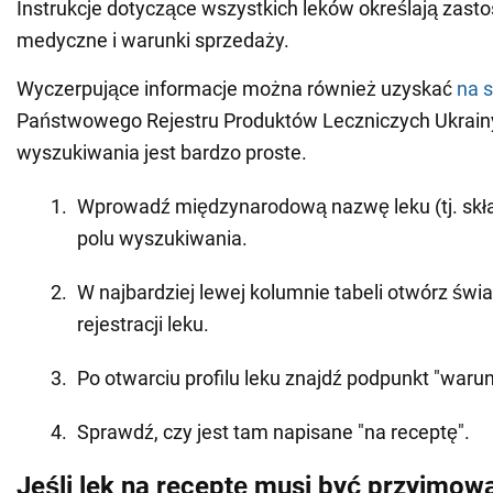
Instrukcje dotyczące wszystkich leków określają zast
medyczne i warunki sprzedaży.
Wyczerpujące informacje można również uzyskać
na s
Państwowego Rejestru Produktów Leczniczych Ukrainy
wyszukiwania jest bardzo proste.
Wprowadź międzynarodową nazwę leku (tj. skł
polu wyszukiwania.
W najbardziej lewej kolumnie tabeli otwórz św
rejestracji leku.
Po otwarciu profilu leku znajdź podpunkt "waru
Sprawdź, czy jest tam napisane "na receptę".
Jeśli lek na receptę musi być przyjmo