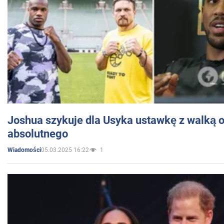
Joshua szykuje dla Usyka ustawkę z walką o 
absolutnego
05.03.2025 16:22
1
Wiadomości