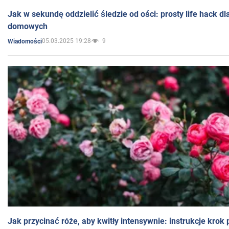
Jak w sekundę oddzielić śledzie od ości: prosty life hack d
domowych
05.03.2025 19:28
9
Wiadomości
Jak przycinać róże, aby kwitły intensywnie: instrukcje krok