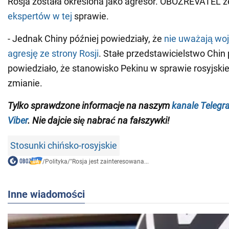
Rosja została określona jako agresor. OBOZREVATEL z
ekspertów w tej
sprawie.
- Jednak Chiny później powiedziały, że
nie uważają woj
agresję ze strony Rosji
. Stałe przedstawicielstwo Chin
powiedziało, że stanowisko Pekinu w sprawie rosyjskiej
zmianie.
Tylko sprawdzone informacje na naszym
kanale Telegr
Viber
. Nie dajcie się nabrać na fałszywki!
Stosunki chińsko-rosyjskie
/
Polityka
/
"Rosja jest zainteresowana...
Inne wiadomości