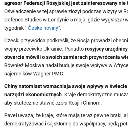
agresor Federacji Rosyjskiej jest zainteresowany nie 
Oświadczenie w tej sprawie złożył podczas wizyty w Ro
Defence Studies w Londynie 5 maja, gdzie wygłaszał w
tygodnik "
České noviny
".
Czeski przywódca podkreślił, że Rosja prowadzi obec
wojnę przeciwko Ukrainie. Ponadto
rosyjscy urzędnicy
otwarcie mówili o swoich zamiarach przywrócenia wi
Również Moskwa nadal buduje swoje wpływy w Afryc
najemników Wagner PMC.
Chiny natomiast wzmacniają swoje wpływy w świeci
narzędzi ekonomicznych
. Kraje demokratyczne musz
aby skutecznie stawić czoła Rosji i Chinom.
Pavel uważa, że kraje, które mają teraz pewne braki, al
demokratyzować i są skłonne do współpracy, będą pot