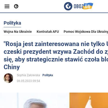
Polityka
Biznes
Wojna Na Ukrainie
Kontratak AFU
Pomoc Wojskowa Dla Ukrain
Sport
"Rosja jest zainteresowana nie tylko 
czeski prezydent wzywa Zachód do 
Rozrywka
się, aby strategicznie stawić czoła b
Chiny
Życie
Sophia Zakrevska
Polityka
06.05.2023 09:54
Polityka
Społeczeństwo