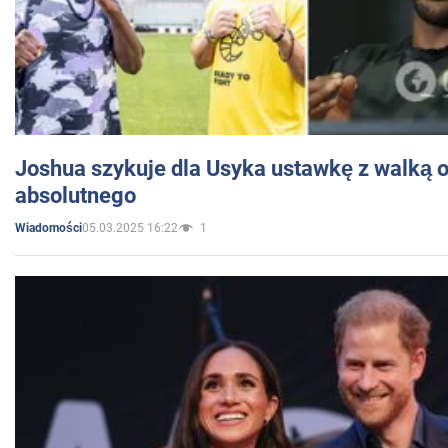
Joshua szykuje dla Usyka ustawkę z walką o 
absolutnego
05.03.2025 16:22
1
Wiadomości