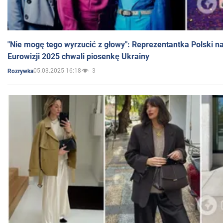
"Nie mogę tego wyrzucić z głowy": Reprezentantka Polski n
Eurowizji 2025 chwali piosenkę Ukrainy
05.03.2025 16:18
3
Rozrywka