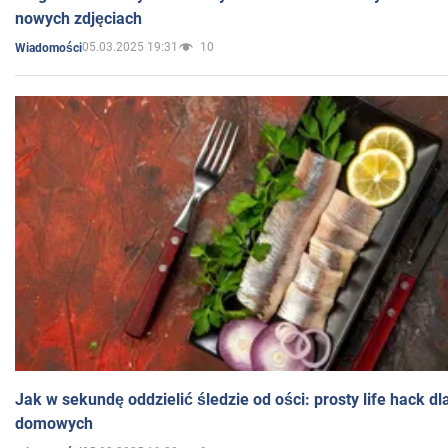
nowych zdjęciach
05.03.2025 19:31
10
Wiadomości
Jak w sekundę oddzielić śledzie od ości: prosty life hack d
domowych