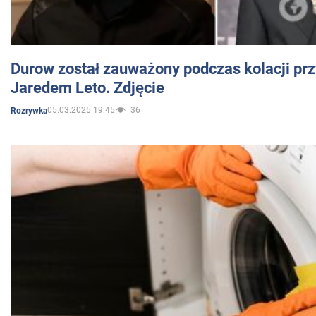
Durow został zauważony podczas kolacji prz
Jaredem Leto. Zdjęcie
05.03.2025 19:45
36
Rozrywka