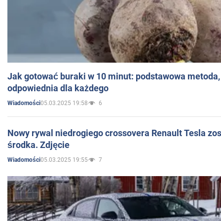
Jak gotować buraki w 10 minut: podstawowa metoda, 
odpowiednia dla każdego
05.03.2025 19:58
6
Wiadomości
Nowy rywal niedrogiego crossovera Renault Tesla zo
środka. Zdjęcie
05.03.2025 19:55
7
Wiadomości