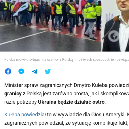
Wojna na Ukrainie
Świat
Jedzenie
Kułeba mówił o sytuacji na granicy z Polską i możliwych sposobach jej rozwiąz
Minister spraw zagranicznych Dmytro Kułeba powiedzi
granicy z
Polską jest zarówno prosta, jak i skompliko
razie potrzeby
Ukraina będzie działać ostro
.
Kułeba powiedział
to w wywiadzie dla Głosu Ameryki. 
zagranicznych powiedział, że sytuację komplikuje fakt,