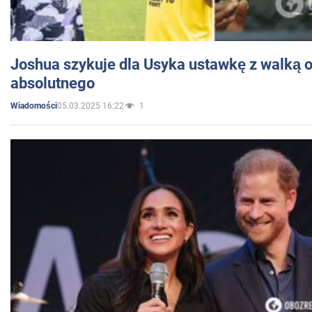
Joshua szykuje dla Usyka ustawkę z walką o 
absolutnego
05.03.2025 16:22
1
Wiadomości