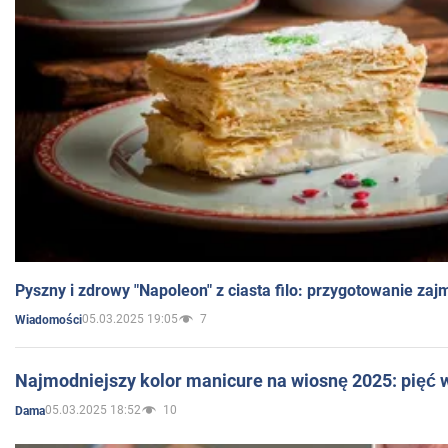
Pyszny i zdrowy "Napoleon" z ciasta filo: przygotowanie zaj
05.03.2025 19:05
7
Wiadomości
Najmodniejszy kolor manicure na wiosnę 2025: pięć
05.03.2025 18:52
10
Dama