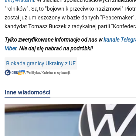
"rolników". Są to "bojownik przeciwko nazizmowi" Piotr
został już umieszczony w bazie danych "Peacemaker", 
kandydat Tomasz Buczek z radykalnej partii "Konfedera
Tylko zweryfikowane informacje od nas w
kanale Teleg
Viber
. Nie daj się nabrać na podróbki!
Blokada granicy Ukrainy z UE
/
Polityka
/
Kułeba o sytuacji...
Inne wiadomości