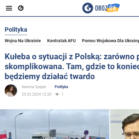
Polityka
Biznes
Wojna Na Ukrainie
Kontratak AFU
Pomoc Wojskowa Dla Ukrain
Sport
Kułeba o sytuacji z Polską: zarówno p
skomplikowana. Tam, gdzie to konie
Rozrywka
będziemy działać twardo
Iwanna Szepel
Polityka
Życie
25.02.2024 12:20
1
Polityka
Społeczeństwo