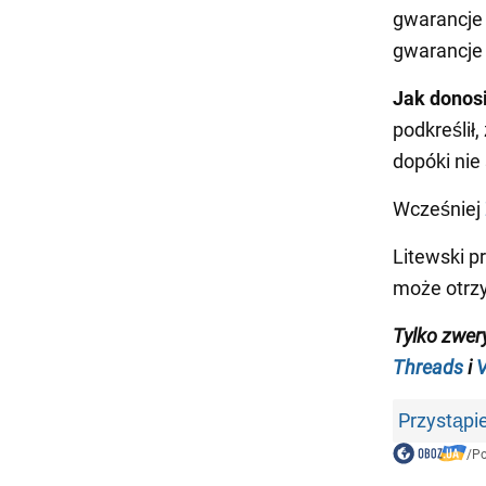
gwarancje s
gwarancje t
Jak dono
podkreślił,
dopóki nie
Wcześniej
Litewski p
może otrz
Tylko zwer
Threads
i
V
Przystąpi
/
Po