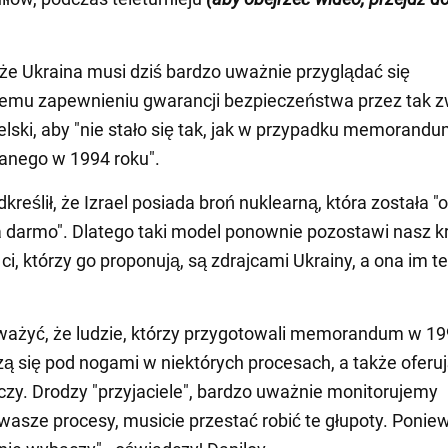
, że Ukraina musi dziś bardzo uważnie przyglądać się
emu zapewnieniu gwarancji bezpieczeństwa przez tak 
elski, aby "nie stało się tak, jak w przypadku memorand
anego w 1994 roku".
kreślił, że Izrael posiada broń nuklearną, która została 
a darmo". Dlatego taki model ponownie pozostawi nasz kr
ci, którzy go proponują, są zdrajcami Ukrainy, a ona im t
ażyć, że ludzie, którzy przygotowali memorandum w 19
zą się pod nogami w niektórych procesach, a także oferu
zy. Drodzy "przyjaciele", bardzo uważnie monitorujemy
wasze procesy, musicie przestać robić te głupoty. Poniew