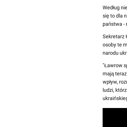
Według nie
się to dla
państwa - 
Sekretarz 
osoby te m
narodu ukr
"Ławrow sp
mają teraz
wpływ, roz
ludzi, któ
ukraińskie