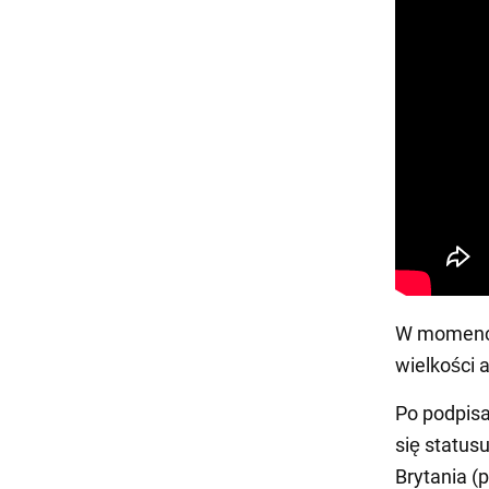
W momencie
wielkości 
Po podpis
się status
Brytania (