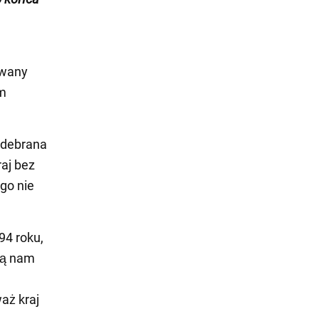
zwany
um
"odebrana
aj bez
ego nie
94 roku,
ją nam
aż kraj