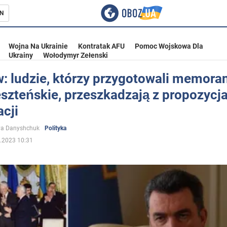
N
Wojna Na Ukrainie
Kontratak AFU
Pomoc Wojskowa Dla
Ukrainy
Wołodymyr Zełenski
w: ludzie, którzy przygotowali memor
szteńskie, przeszkadzają z propozycj
ka
cji
ya Danyshchuk
Polityka
.2023 10:31
eństwo
a Ukrainie