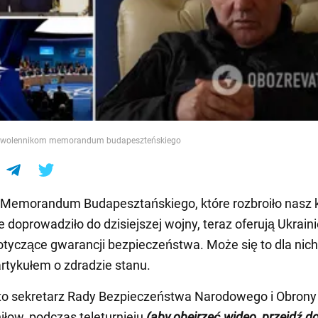
e
ł zwolennikom memorandum budapeszteńskiego
y Memorandum Budapesztańskiego, które rozbroiło nasz kr
e doprowadziło do dzisiejszej wojny, teraz oferują Ukrain
tyczące gwarancji bezpieczeństwa. Może się to dla nich
rtykułem o zdradzie stanu.
 to sekretarz Rady Bezpieczeństwa Narodowego i Obrony 
niłow, podczas teleturnieju
(aby obejrzeć wideo, przejdź d