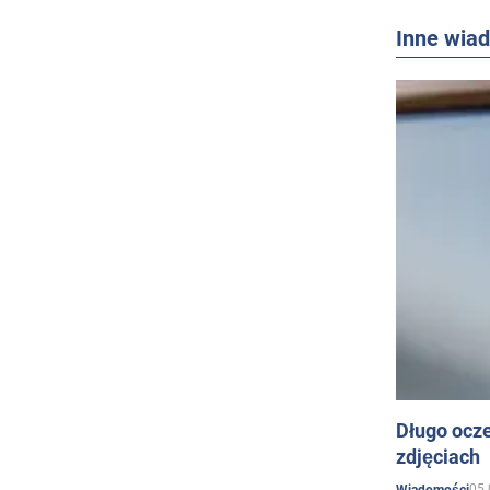
Inne wia
Długo ocz
zdjęciach
05.
Wiadomości