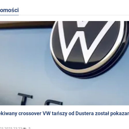
domości
ekiwany crossover VW tańszy od Dustera został pokaza
03.2025 23:23
5