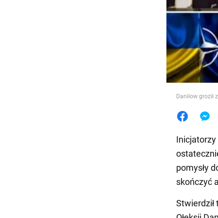
Jedzeni
Daniłow grozi
Inicjatorz
ostateczni
pomysły do
skończyć a
Stwierdził
Ołeksij Da