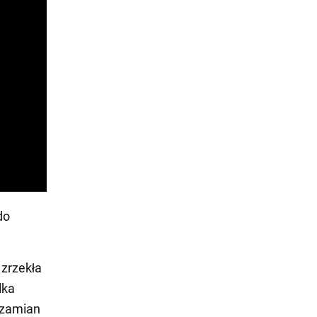
do
zrzekła
lka
w zamian