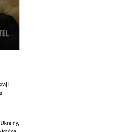
aj i
ie
Ukrainy,
o końca