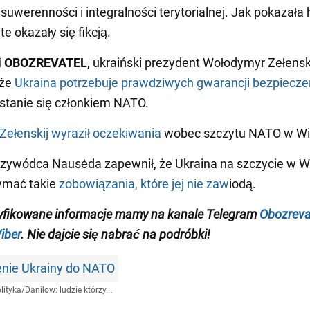
uwerenności i integralności terytorialnej. Jak pokazała h
e okazały się fikcją.
si OBOZREVATEL
, ukraiński prezydent Wołodymyr Zełensk
 że
Ukraina potrzebuje prawdziwych gwarancji bezpiecz
 stanie się członkiem NATO.
Zełenskij wyraził oczekiwania
wobec szczytu NATO w Wil
rzywódca Nausėda zapewnił, że Ukraina na szczycie w Wi
ymać takie
zobowiązania, które jej nie zaw
iodą.
yfikowane informacje mamy na kanale Telegram
Obozreva
iber
. Nie dajcie się nabrać na podróbki!
enie Ukrainy do NATO
lityka
/
Daniłow: ludzie którzy...