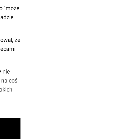
to "może
radzie
zował, że
lecami
 nie
 na coś
akich