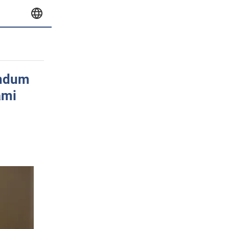
andum
ami