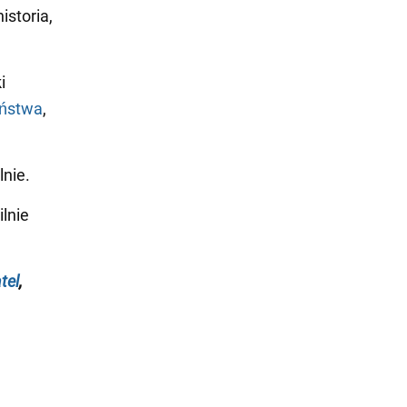
istoria,
i
eństwa
,
nie.
lnie
tel
,