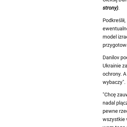
strony)
.
Podkreślił
ewentualn
model izra
przygotow
Danilov pod
Ukrainie z
ochrony. A 
wybaczy".
"Chcę zauw
nadal pląc
pewne rzec
wszystkie 