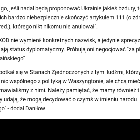
go, jeśli nadal będą proponować Ukrainie jakieś bzdury, 
 nich bardzo niebezpiecznie skończyć artykułem 111 (o zd
red.), którego nikt nikomu nie anulował".
KOD nie wymienił konkretnych nazwisk, a jedynie sprecy
ają status dyplomatyczny. Próbują oni negocjować "za p
aińskiego".
otkał się w Stanach Zjednoczonych z tymi ludźmi, którzy
 nic wspólnego z polityką w Waszyngtonie, ale chcą mieć
mawialiśmy z nimi. Należy pamiętać, że mamy również t
rzy udają, że mogą decydować o czymś w imieniu narodu
go" - dodał Daniłow.