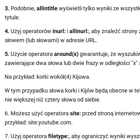
3.
Podobnie,
allintitle
wyświetli tylko wyniki ze wszyst
tytule.
4.
Użyj operatorów
inurl:
i
allinurl:
, aby znaleźć strony
słowem (lub słowami) w adresie URL.
5.
Użycie
operatora
around(x)
gwarantuje, że wyszukiw
zawierające dwa słowa lub dwie frazy w odległości "x" 
Na przykład: korki wokół(4) Kijowa.
W tym przypadku słowa korki i Kijów będą obecne w te
nie większej niż cztery słowa od siebie.
6. Możesz użyć operatora
site:
przed stroną interneto
przykład: site:youtube.com.
7. Użyj operatora
filetype:
, aby ograniczyć wyniki wys