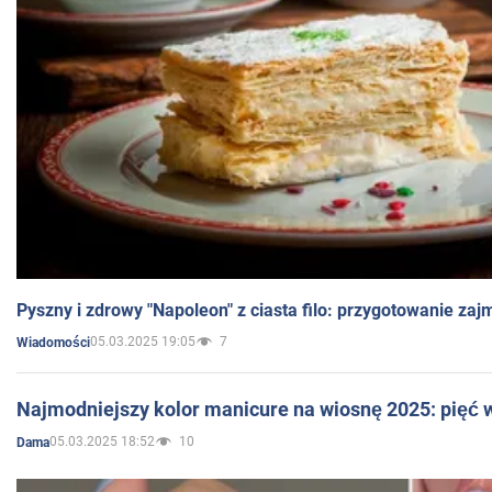
Pyszny i zdrowy "Napoleon" z ciasta filo: przygotowanie zaj
05.03.2025 19:05
7
Wiadomości
Najmodniejszy kolor manicure na wiosnę 2025: pięć
05.03.2025 18:52
10
Dama