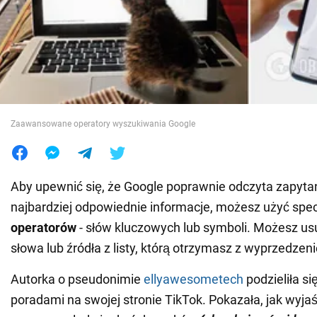
Wojna na Ukrainie
Świat
Jedzenie
Zaawansowane operatory wyszukiwania Google
Aby upewnić się, że Google poprawnie odczyta zapytan
najbardziej odpowiednie informacje, możesz użyć spe
operatorów
- słów kluczowych lub symboli. Możesz us
słowa lub źródła z listy, którą otrzymasz z wyprzedzen
Autorka o pseudonimie
ellyawesometech
podzieliła s
poradami na swojej stronie TikTok. Pokazała, jak wyja