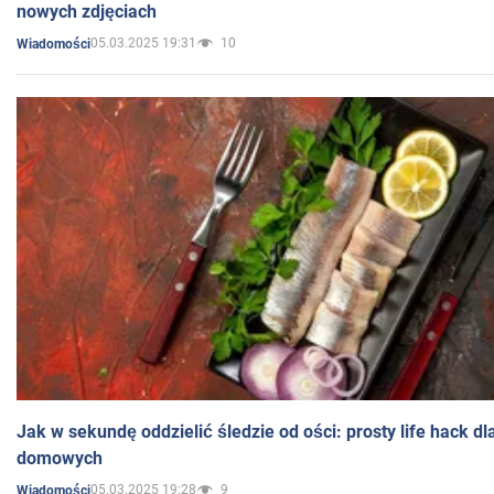
nowych zdjęciach
05.03.2025 19:31
10
Wiadomości
Jak w sekundę oddzielić śledzie od ości: prosty life hack d
domowych
05.03.2025 19:28
9
Wiadomości