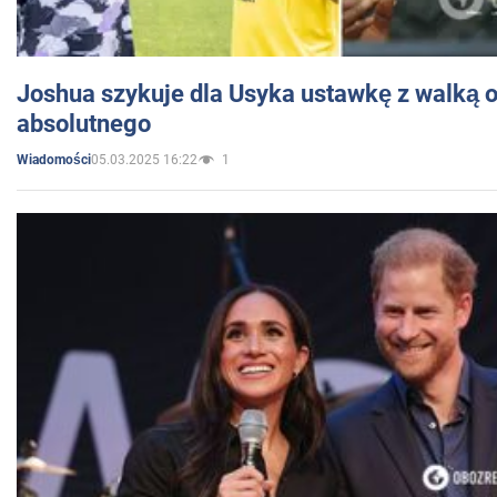
Joshua szykuje dla Usyka ustawkę z walką o 
absolutnego
05.03.2025 16:22
1
Wiadomości