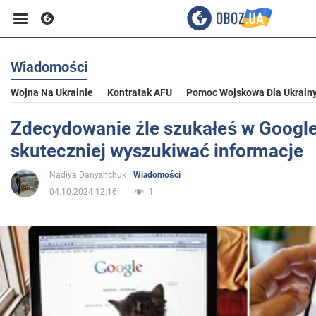
Wiadomości
Biznes
Wojna Na Ukrainie
Kontratak AFU
Pomoc Wojskowa Dla Ukrain
Sport
Zdecydowanie źle szukałeś w Google
skuteczniej wyszukiwać informacje
Rozrywka
Nadiya Danyshchuk
Wiadomości
04.10.2024 12:16
1
Życie
Polityka
Społeczeństwo