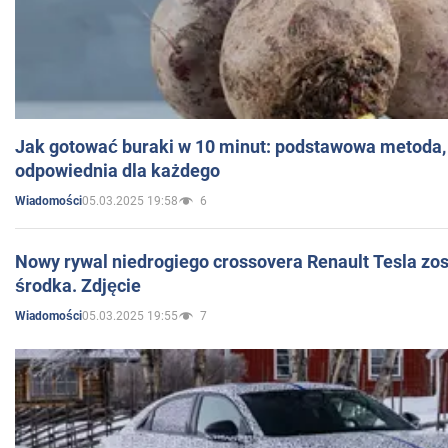
Jak gotować buraki w 10 minut: podstawowa metoda, 
odpowiednia dla każdego
05.03.2025 19:58
6
Wiadomości
Nowy rywal niedrogiego crossovera Renault Tesla zo
środka. Zdjęcie
05.03.2025 19:55
7
Wiadomości