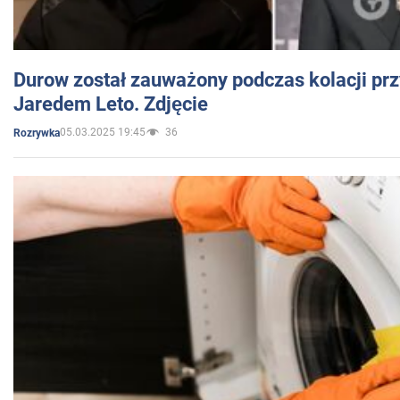
Durow został zauważony podczas kolacji prz
Jaredem Leto. Zdjęcie
05.03.2025 19:45
36
Rozrywka