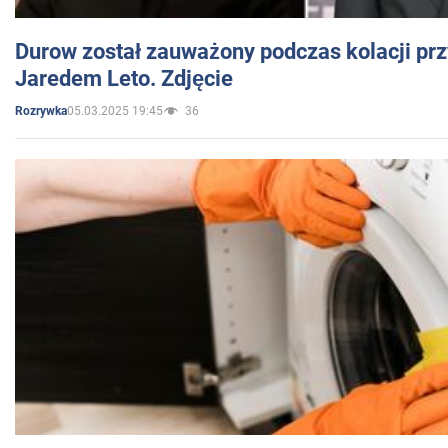
Durow został zauważony podczas kolacji prz
Jaredem Leto. Zdjęcie
05.03.2025 19:45
36
Rozrywka