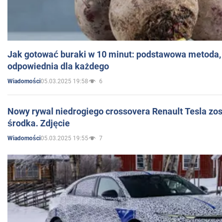
Jak gotować buraki w 10 minut: podstawowa metoda, 
odpowiednia dla każdego
05.03.2025 19:58
6
Wiadomości
Nowy rywal niedrogiego crossovera Renault Tesla zo
środka. Zdjęcie
05.03.2025 19:55
7
Wiadomości