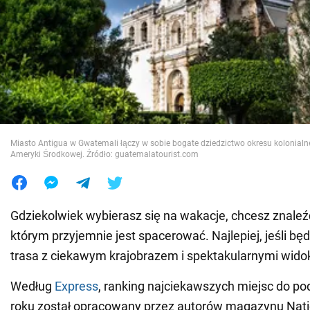
Wojna na Ukrainie
Świat
Jedzenie
Miasto Antigua w Gwatemali łączy w sobie bogate dziedzictwo okresu kolonial
Ameryki Środkowej. Źródło: guatemalatourist.com
Gdziekolwiek wybierasz się na wakacje, chcesz znaleź
którym przyjemnie jest spacerować. Najlepiej, jeśli bę
trasa z ciekawym krajobrazem i spektakularnymi wido
Według
Express
, ranking najciekawszych miejsc do p
roku został opracowany przez autorów magazynu Nati