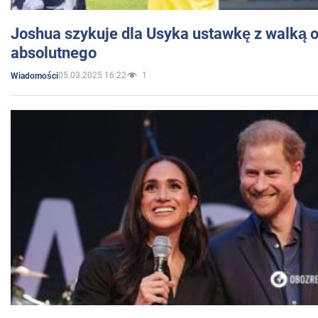
Joshua szykuje dla Usyka ustawkę z walką o 
absolutnego
05.03.2025 16:22
1
Wiadomości