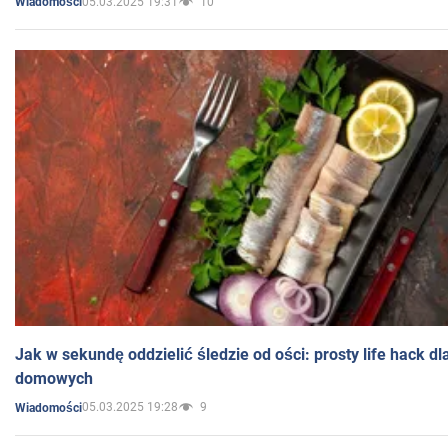
05.03.2025 19:31
10
Wiadomości
Jak w sekundę oddzielić śledzie od ości: prosty life hack d
domowych
05.03.2025 19:28
9
Wiadomości