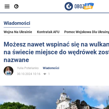
Wiadomości
Biznes
Wojna Na Ukrainie
Kontratak AFU
Pomoc Wojskowa Dla Ukrain
Sport
Możesz nawet wspinać się na wulkan
na świecie miejsce do wędrówek zos
Rozrywka
nazwane
Yulia Poterianko
Wiadomości
Życie
30.10.2024 10:16
1
Polityka
Społeczeństwo