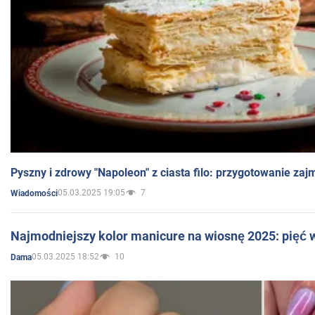
Pyszny i zdrowy "Napoleon" z ciasta filo: przygotowanie zaj
05.03.2025 19:05
7
Wiadomości
Najmodniejszy kolor manicure na wiosnę 2025: pięć
05.03.2025 18:52
10
Dama