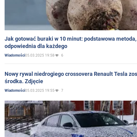
Jak gotować buraki w 10 minut: podstawowa metoda, 
odpowiednia dla każdego
05.03.2025 19:58
6
Wiadomości
Nowy rywal niedrogiego crossovera Renault Tesla zo
środka. Zdjęcie
05.03.2025 19:55
7
Wiadomości