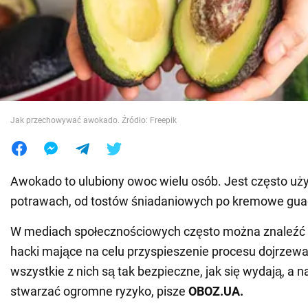
Wojna na Ukrainie
Świat
Jedzenie
Jak przechowywać awokado. Źródło: Freepik
Awokado to ulubiony owoc wielu osób. Jest często uż
potrawach, od tostów śniadaniowych po kremowe gu
W mediach społecznościowych często można znaleźć 
hacki mające na celu przyspieszenie procesu dojrzewan
wszystkie z nich są tak bezpieczne, jak się wydają, a
stwarzać ogromne ryzyko, pisze
OBOZ
.
UA
.