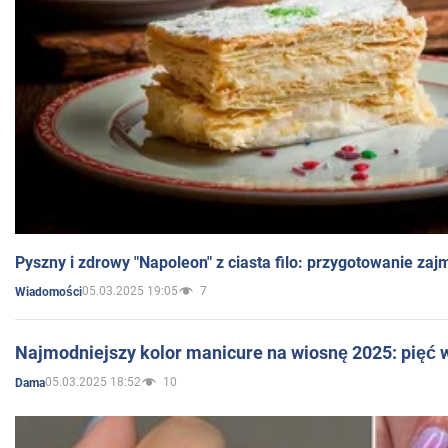
Pyszny i zdrowy "Napoleon" z ciasta filo: przygotowanie zaj
05.03.2025 19:05
7
Wiadomości
Najmodniejszy kolor manicure na wiosnę 2025: pięć
05.03.2025 18:52
10
Dama