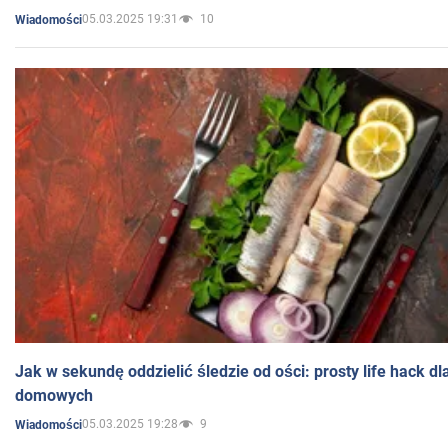
05.03.2025 19:31
10
Wiadomości
Jak w sekundę oddzielić śledzie od ości: prosty life hack d
domowych
05.03.2025 19:28
9
Wiadomości