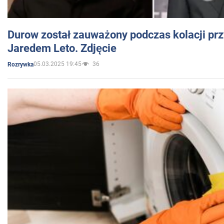
Durow został zauważony podczas kolacji prz
Jaredem Leto. Zdjęcie
05.03.2025 19:45
36
Rozrywka