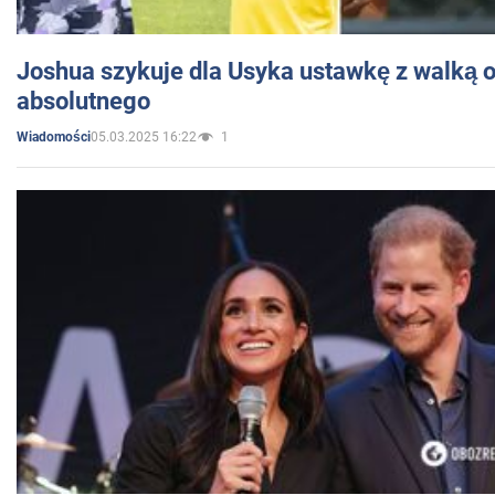
Joshua szykuje dla Usyka ustawkę z walką o 
absolutnego
05.03.2025 16:22
1
Wiadomości