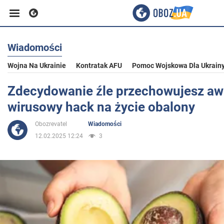
Wiadomości
Biznes
Wojna Na Ukrainie
Kontratak AFU
Pomoc Wojskowa Dla Ukrain
Sport
Zdecydowanie źle przechowujesz a
wirusowy hack na życie obalony
Rozrywka
Obozrevatel
Wiadomości
12.02.2025 12:24
3
Życie
Polityka
Społeczeństwo