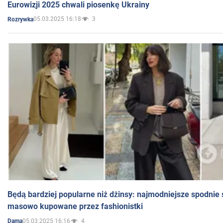
Eurowizji 2025 chwali piosenkę Ukrainy
05.03.2025 16:18
3
Rozrywka
Będą bardziej popularne niż dżinsy: najmodniejsze spodnie 
masowo kupowane przez fashionistki
05.03.2025 16:16
4
Dama