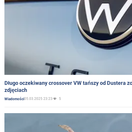
Długo oczekiwany crossover VW tańszy od Dustera zo
zdjęciach
05.03.2025 23:23
5
Wiadomości