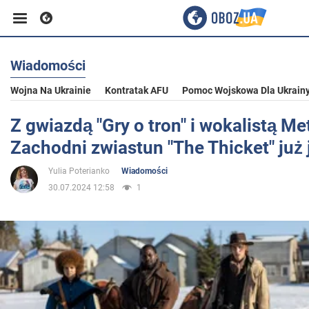
Wiadomości
Biznes
Wojna Na Ukrainie
Kontratak AFU
Pomoc Wojskowa Dla Ukrain
Sport
Z gwiazdą "Gry o tron" i wokalistą Met
Zachodni zwiastun "The Thicket" już 
Rozrywka
Yulia Poterianko
Wiadomości
30.07.2024 12:58
1
Życie
Polityka
Społeczeństwo