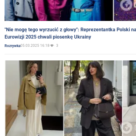
"Nie mogę tego wyrzucić z głowy": Reprezentantka Polski n
Eurowizji 2025 chwali piosenkę Ukrainy
05.03.2025 16:18
3
Rozrywka