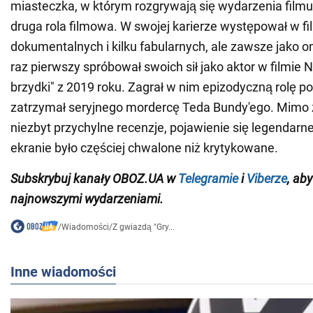
miasteczka, w którym rozgrywają się wydarzenia filmu.
druga rola filmowa. W swojej karierze występował w f
dokumentalnych i kilku fabularnych, ale zawsze jako o
raz pierwszy spróbował swoich sił jako aktor w filmie Net
brzydki" z 2019 roku. Zagrał w nim epizodyczną rolę pol
zatrzymał seryjnego mordercę Teda Bundy'ego. Mimo ż
niezbyt przychylne recenzje, pojawienie się legendar
ekranie było częściej chwalone niż krytykowane.
Subskrybuj kanały OBOZ.UA w
Telegramie
i
Viberze
, ab
najnowszymi wydarzeniami
.
/
Wiadomości
/
Z gwiazdą "Gry...
Inne wiadomości