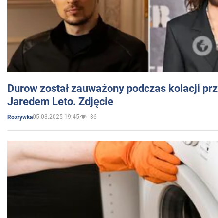
Durow został zauważony podczas kolacji prz
Jaredem Leto. Zdjęcie
05.03.2025 19:45
36
Rozrywka