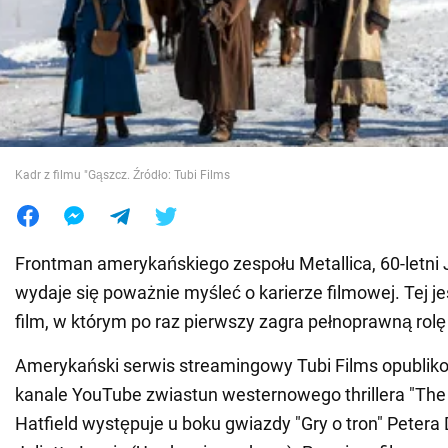
Wojna na Ukrainie
Świat
Jedzenie
Kadr z filmu "Gąszcz. Źródło: Tubi Films
Frontman amerykańskiego zespołu Metallica, 60-letni 
wydaje się poważnie myśleć o karierze filmowej. Tej je
film, w którym po raz pierwszy zagra pełnoprawną rol
Amerykański serwis streamingowy Tubi Films opublik
kanale YouTube zwiastun westernowego thrillera "The 
Hatfield występuje u boku gwiazdy "Gry o tron" Petera D