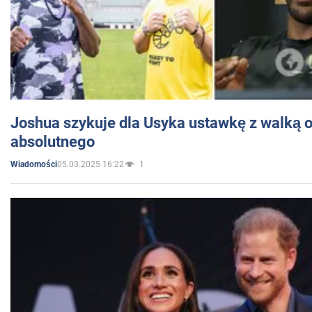
Joshua szykuje dla Usyka ustawkę z walką o 
absolutnego
05.03.2025 16:22
1
Wiadomości