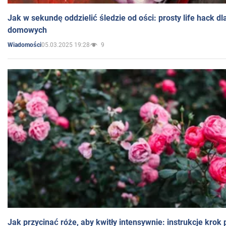
Jak w sekundę oddzielić śledzie od ości: prosty life hack d
domowych
05.03.2025 19:28
9
Wiadomości
Jak przycinać róże, aby kwitły intensywnie: instrukcje krok