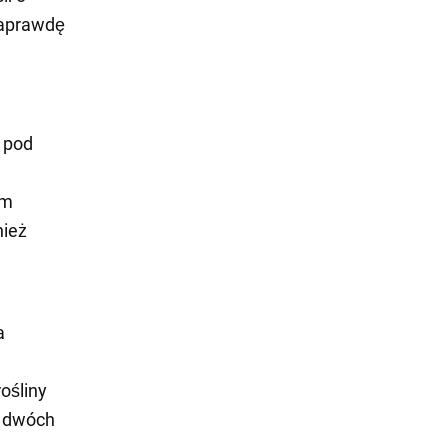
naprawdę
 pod
ym
nież
a
ośliny
b dwóch