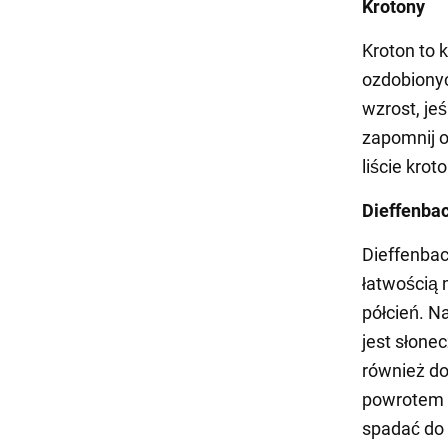
Krotony
Kroton to 
ozdobionyc
wzrost, jeś
zapomnij o
liście krot
Dieffenba
Dieffenbac
łatwością 
półcień. N
jest słone
również do
powrotem 
spadać do 