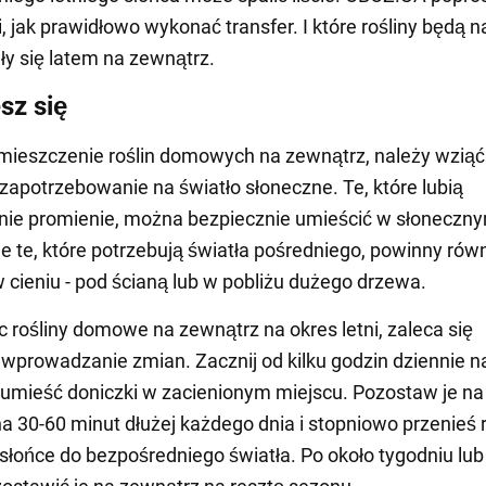
 jak prawidłowo wykonać transfer. I które rośliny będą 
ły się latem na zewnątrz.
sz się
mieszczenie roślin domowych na zewnątrz, należy wziąć
zapotrzebowanie na światło słoneczne. Te, które lubią
nie promienie, można bezpiecznie umieścić w słoneczn
le te, które potrzebują światła pośredniego, powinny rów
 cieniu - pod ścianą lub w pobliżu dużego drzewa.
 rośliny domowe na zewnątrz na okres letni, zaleca się
wprowadzanie zmian. Zacznij od kilku godzin dziennie n
 umieść doniczki w zacienionym miejscu. Pozostaw je na
a 30-60 minut dłużej każdego dnia i stopniowo przenieś r
słońce do bezpośredniego światła. Po około tygodniu lu