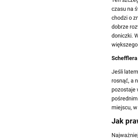
czasu na ś
chodzi o z
dobrze roz
doniczki. 
większego
Schefflera
Jeśli late
rosnąć, a 
pozostaje 
pośrednim 
miejscu, w
Jak pra
Najważnie