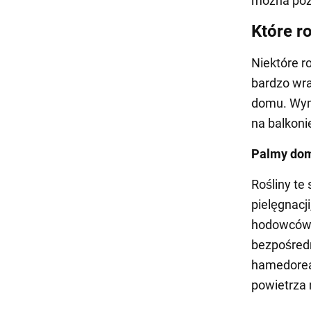
można pozo
Które r
Niektóre r
bardzo wra
domu. Wymi
na balkoni
Palmy do
Rośliny te
pielęgnacj
hodowców. 
bezpośredn
hamedorea,
powietrza 