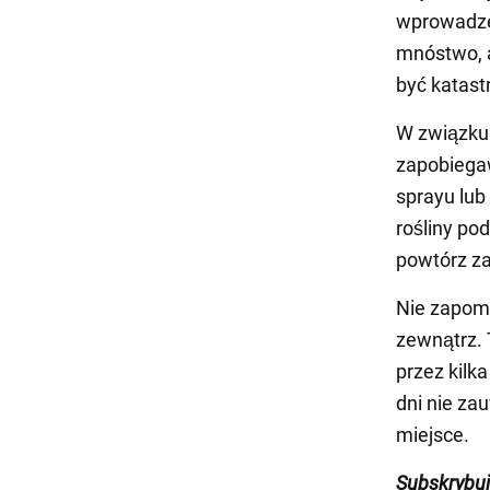
wprowadzen
mnóstwo, 
być katast
W związku 
zapobiega
sprayu lub
rośliny po
powtórz za
Nie zapomn
zewnątrz. 
przez kilka
dni nie za
miejsce.
Subskrybu