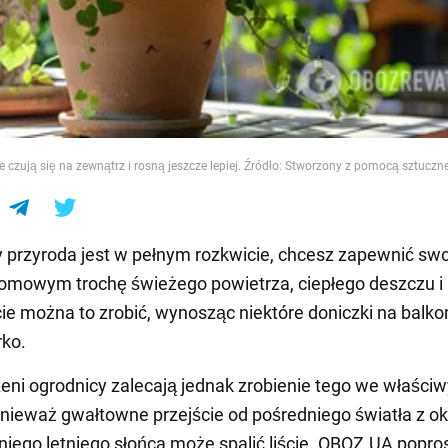
e
e czują się na zewnątrz i rosną jeszcze lepiej. Źródło: Stworzony z pomocą sztucznej
 przyroda jest w pełnym rozkwicie, chcesz zapewnić sw
omowym trochę świeżego powietrza, ciepłego deszczu i s
ie można to zrobić, wynosząc niektóre doniczki na balkon
rko.
ni ogrodnicy zalecają jednak zrobienie tego we właściw
nieważ gwałtowne przejście od pośredniego światła z o
iego letniego słońca może spalić liście. OBOZ.UA popros