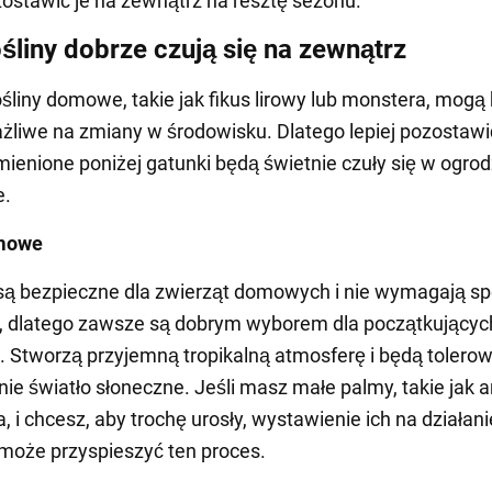
stawić je na zewnątrz na resztę sezonu.
ośliny dobrze czują się na zewnątrz
ośliny domowe, takie jak fikus lirowy lub monstera, mogą
żliwe na zmiany w środowisku. Dlatego lepiej pozostawi
enione poniżej gatunki będą świetnie czuły się w ogrod
e.
mowe
 są bezpieczne dla zwierząt domowych i nie wymagają sp
i, dlatego zawsze są dobrym wyborem dla początkującyc
Stworzą przyjemną tropikalną atmosferę i będą tolero
ie światło słoneczne. Jeśli masz małe palmy, takie jak a
 i chcesz, aby trochę urosły, wystawienie ich na działani
może przyspieszyć ten proces.