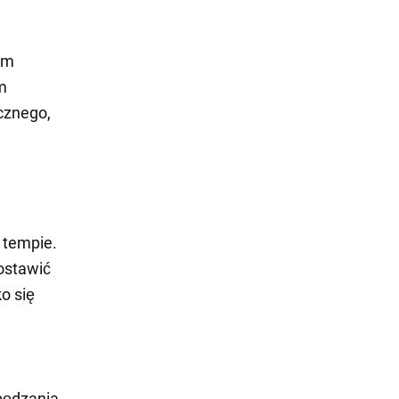
im
m
ecznego,
 tempie.
ostawić
ko się
pędzania