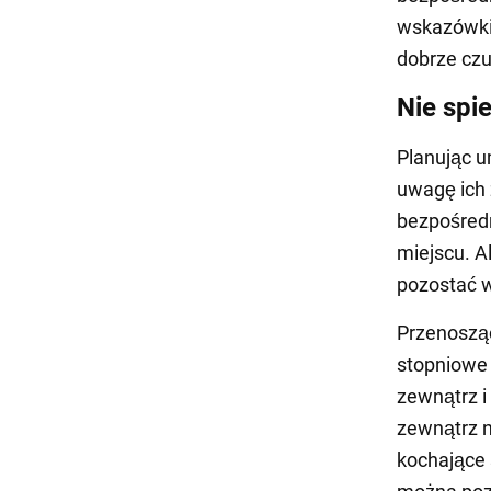
wskazówki,
dobrze czu
Nie spie
Planując u
uwagę ich 
bezpośred
miejscu. A
pozostać w
Przenosząc
stopniowe 
zewnątrz i
zewnątrz n
kochające 