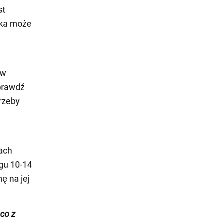
st
zka może
 w
sprawdź
trzeby
ach
ągu 10-14
ę na jej
co z