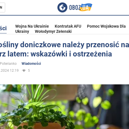
N
Wojna Na Ukrainie
Kontratak AFU
Pomoc Wojskowa Dla
ści
Ukrainy
Wołodymyr Zełenski
ośliny doniczkowe należy przenosić n
z latem: wskazówki i ostrzeżenia
ka
 Poterianko
Wiadomości
.2024 12:19
5
eństwo
a Ukrainie