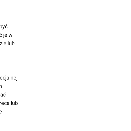
 być
ć je w
zie lub
ecjalnej
h
wać
reca lub
e