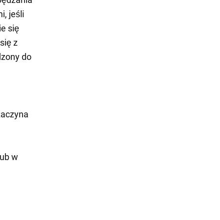
 jeśli
e się
się z
dzony do
 zaczyna
lub w