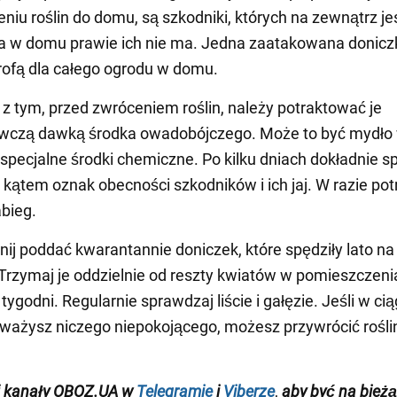
iu roślin do domu, są szkodniki, których na zewnątrz je
a w domu prawie ich nie ma. Jedna zaatakowana donic
rofą dla całego ogrodu w domu.
z tym, przed zwróceniem roślin, należy potraktować je
wczą dawką środka owadobójczego. Może to być mydło
 specjalne środki chemiczne. Po kilku dniach dokładnie 
d kątem oznak obecności szkodników i ich jaj. W razie po
bieg.
ij poddać kwarantannie doniczek, które spędziły lato na
Trzymaj je oddzielnie od reszty kwiatów w pomieszczeni
 tygodni. Regularnie sprawdzaj liście i gałęzie. Jeśli w ci
uważysz niczego niepokojącego, możesz przywrócić roślin
j kanały OBOZ.UA w
Telegramie
i
Viberze
,
aby być na bieżą