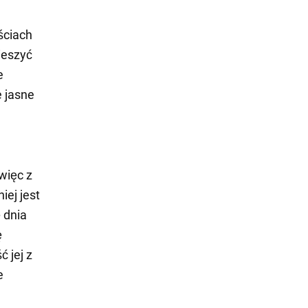
ściach
ieszyć
e
e jasne
więc z
iej jest
 dnia
ę
 jej z
e