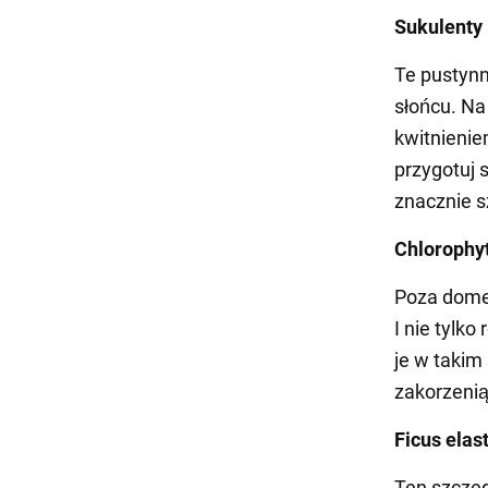
Sukulenty 
Te pustynn
słońcu. N
kwitnienie
przygotuj 
znacznie s
Chloroph
Poza dome
I nie tylk
je w takim 
zakorzenią
Ficus elas
Ten szczeg