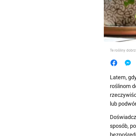
Jedzeni
Te rośliny dobrz
Latem, gdy
roślinom d
rzeczywiśc
lub podwó
Doświadcze
sposób, po
bezpośredn