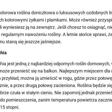
kolorowa roślina doniczkowa o luksusowych ozdobnych li
h kolorowymi żyłkami i plamkami. Może również przysp
li wyniesiesz ją na zewnątrz. Jeśli chcesz to osiągnąć, ni
 regularnym nawożeniu rośliny. A letnie słońce sprawi, ż
onu staną się jeszcze jaśniejsze.
chia
hia jest jedną z najbardziej odpornych roślin domowych, 
może przenieść się na balkon. Najlepszym miejscem dla n
a przykład, można ją umieścić w rogu, gdzie przez połowę
cznie, a przez drugą połowę zacieniona. Roślina będzie si
brze czuła w stałym cieniu. Nie zapomnij jednak przenieść
do pomieszczenia, zanim temperatura powietrza zaczni
15 stopni.