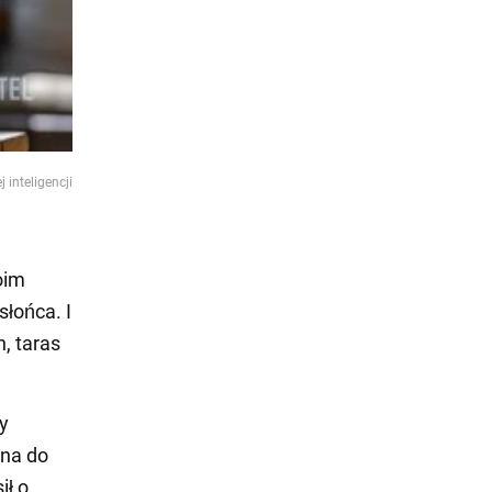
 inteligencji
oim
łońca. I
, taras
y
kna do
ił o