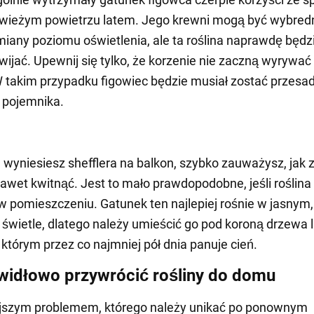
wieżym powietrzu latem. Jego krewni mogą być wybredni,
miany poziomu oświetlenia, ale ta roślina naprawdę będzi
wijać. Upewnij się tylko, że korzenie nie zaczną wyrywać 
W takim przypadku figowiec będzie musiał zostać przesa
 pojemnika.
m wyniesiesz shefflera na balkon, szybko zauważysz, jak
nawet kwitnąć. Jest to mało prawdopodobne, jeśli roślina
w pomieszczeniu. Gatunek ten najlepiej rośnie w jasnym,
świetle, dlatego należy umieścić go pod koroną drzewa 
 którym przez co najmniej pół dnia panuje cień.
widłowo przywrócić rośliny do domu
jszym problemem, którego należy unikać po ponownym