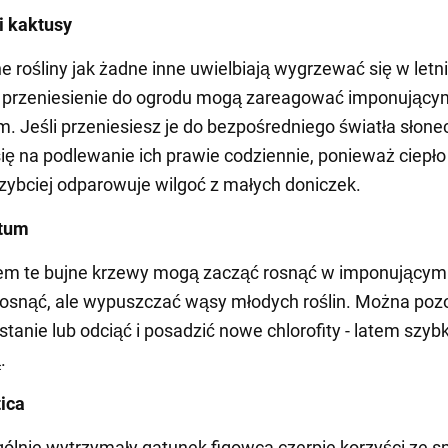
i kaktusy
e rośliny jak żadne inne uwielbiają wygrzewać się w letn
a przeniesienie do ogrodu mogą zareagować imponujący
m. Jeśli przeniesiesz je do bezpośredniego światła słon
się na podlewanie ich prawie codziennie, ponieważ ciepło
zybciej odparowuje wilgoć z małych doniczek.
ytum
m te bujne krzewy mogą zacząć rosnąć w imponującym
o rosnąć, ale wypuszczać wąsy młodych roślin. Można poz
stanie lub odciąć i posadzić nowe chlorofity - latem szyb
.
tica
ólnie wytrzymały gatunek figowca czerpie korzyści ze s