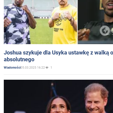
Joshua szykuje dla Usyka ustawkę z walką o 
absolutnego
05.03.2025 16:22
1
Wiadomości