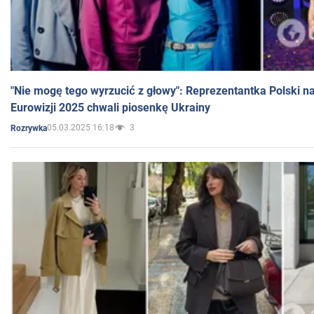
"Nie mogę tego wyrzucić z głowy": Reprezentantka Polski n
Eurowizji 2025 chwali piosenkę Ukrainy
05.03.2025 16:18
3
Rozrywka