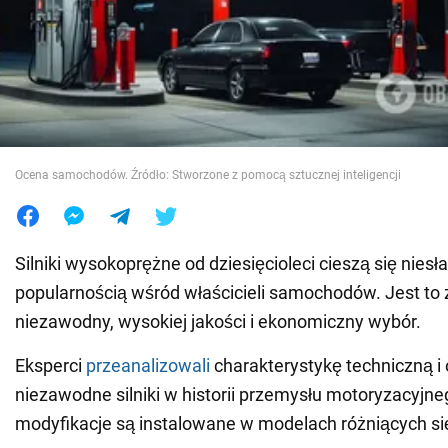
Wojna na Ukrainie
Świat
Jedzenie
Ocena samochodów. Źródło: Stworzone z pomocą sztucznej inteligencji
Silniki wysokoprężne od dziesięcioleci cieszą się nies
popularnością wśród właścicieli samochodów. Jest to
niezawodny, wysokiej jakości i ekonomiczny wybór.
Eksperci
przeanalizowali
charakterystykę techniczną i o
niezawodne silniki w historii przemysłu motoryzacyjne
modyfikacje są instalowane w modelach różniących si