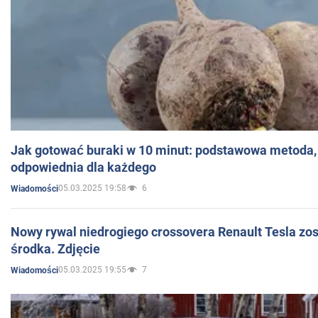
Jak gotować buraki w 10 minut: podstawowa metoda, 
odpowiednia dla każdego
05.03.2025 19:58
6
Wiadomości
Nowy rywal niedrogiego crossovera Renault Tesla zo
środka. Zdjęcie
05.03.2025 19:55
7
Wiadomości