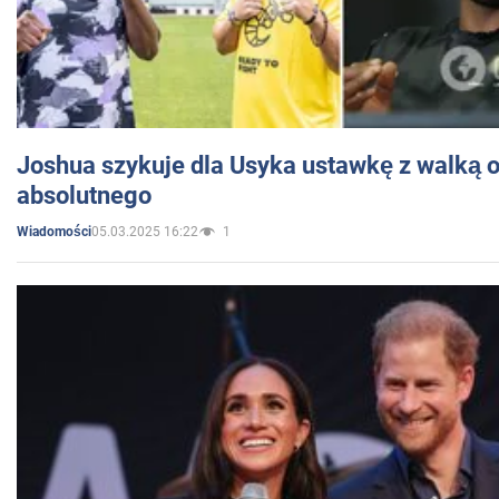
Joshua szykuje dla Usyka ustawkę z walką o 
absolutnego
05.03.2025 16:22
1
Wiadomości