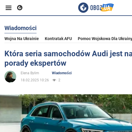
Wiadomości
Biznes
Wojna Na Ukrainie
Kontratak AFU
Pomoc Wojskowa Dla Ukrain
Sport
Która seria samochodów Audi jest na
porady ekspertów
Rozrywka
Elena Bylim
Wiadomości
18.02.2025 10:26
2
Życie
Polityka
Społeczeństwo