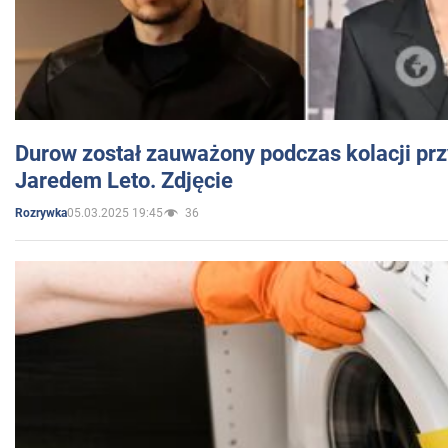
Durow został zauważony podczas kolacji prz
Jaredem Leto. Zdjęcie
05.03.2025 19:45
36
Rozrywka