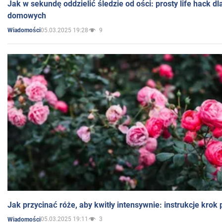
Jak w sekundę oddzielić śledzie od ości: prosty life hack d
domowych
05.03.2025 19:28
9
Wiadomości
Jak przycinać róże, aby kwitły intensywnie: instrukcje krok
05.03.2025 19:11
3
Wiadomości