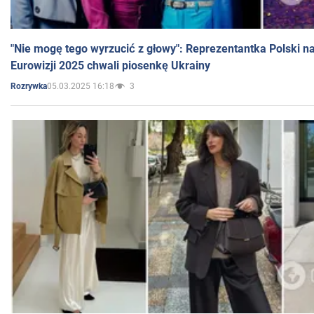
"Nie mogę tego wyrzucić z głowy": Reprezentantka Polski n
Eurowizji 2025 chwali piosenkę Ukrainy
05.03.2025 16:18
3
Rozrywka