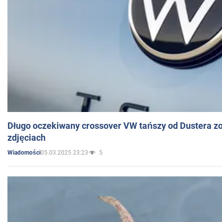
Długo oczekiwany crossover VW tańszy od Dustera zo
zdjęciach
05.03.2025 23:23
5
Wiadomości