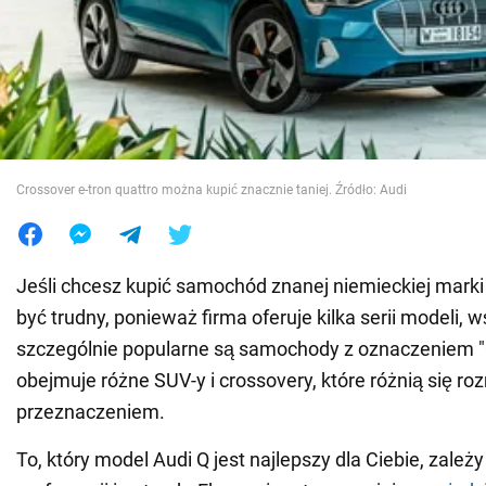
Wojna na Ukrainie
Świat
Jedzenie
Crossover e-tron quattro można kupić znacznie taniej. Źródło: Audi
Jeśli chcesz kupić samochód znanej niemieckiej mark
być trudny, ponieważ firma oferuje kilka serii modeli, 
szczególnie popularne są samochody z oznaczeniem "Q
obejmuje różne SUV-y i crossovery, które różnią się r
przeznaczeniem.
To, który model Audi Q jest najlepszy dla Ciebie, zależ