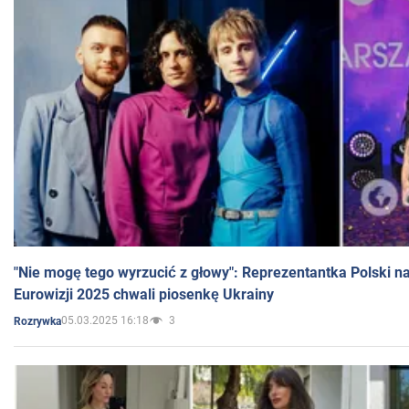
"Nie mogę tego wyrzucić z głowy": Reprezentantka Polski n
Eurowizji 2025 chwali piosenkę Ukrainy
05.03.2025 16:18
3
Rozrywka