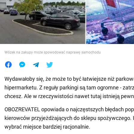
Wojna na Ukrainie
Świat
Jedzenie
Wózek na zakupy może spowodować naprawę samochodu
Wydawałoby się, że może to być łatwiejsze niż parkow
hipermarketu. Z reguły parkingi są tam ogromne - zatrz
chcesz. Ale w rzeczywistości nawet tutaj istnieją pew
OBOZREVATEL opowiada o najczęstszych błędach pop
kierowców przyjeżdżających do sklepu spożywczego. I 
wybrać miejsce bardziej racjonalnie.