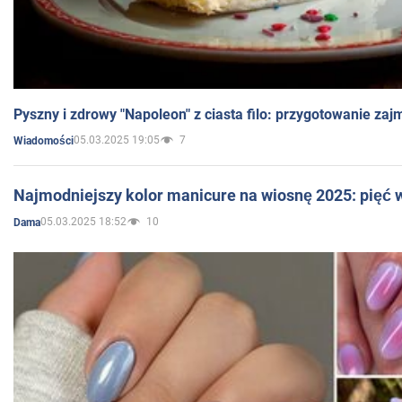
Pyszny i zdrowy "Napoleon" z ciasta filo: przygotowanie zaj
05.03.2025 19:05
7
Wiadomości
Najmodniejszy kolor manicure na wiosnę 2025: pięć
05.03.2025 18:52
10
Dama