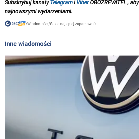
Subskrybuj
kanały
Telegram
i
Viber
OBOZREVATEL
, ab
najnowszymi wydarzeniami.
/
Wiadomości
/
Gdzie najlepiej zaparkować...
Inne wiadomości