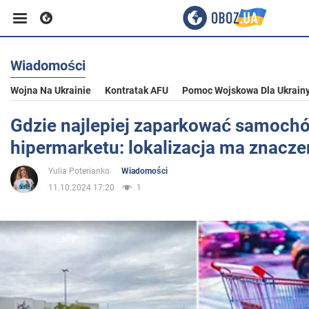
Wiadomości
Biznes
Wojna Na Ukrainie
Kontratak AFU
Pomoc Wojskowa Dla Ukrain
Sport
Gdzie najlepiej zaparkować samochó
hipermarketu: lokalizacja ma znacze
Rozrywka
Yulia Poterianko
Wiadomości
11.10.2024 17:20
1
Życie
Polityka
Społeczeństwo