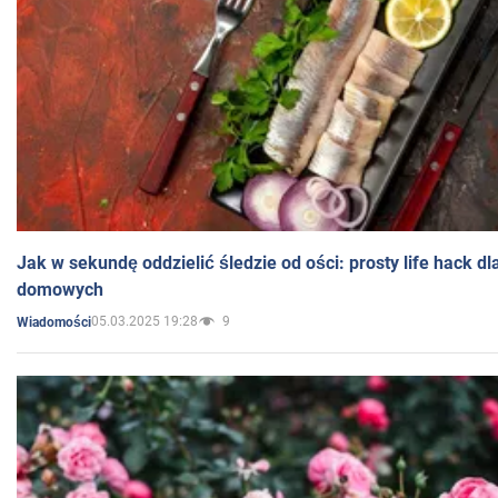
Jak w sekundę oddzielić śledzie od ości: prosty life hack d
domowych
05.03.2025 19:28
9
Wiadomości