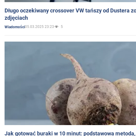
Długo oczekiwany crossover VW tańszy od Dustera zo
zdjęciach
05.03.2025 23:23
5
Wiadomości
Jak gotować buraki w 10 minut: podstawowa metoda, 