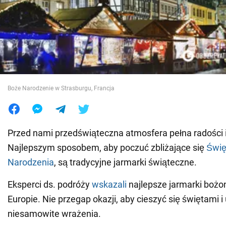
Wojna na Ukrainie
Świat
Jedzenie
Boże Narodzenie w Strasburgu, Francja
Przed nami przedświąteczna atmosfera pełna radości i
Najlepszym sposobem, aby poczuć zbliżające się
Świę
Narodzenia
, są tradycyjne jarmarki świąteczne.
Eksperci ds. podróży
wskazali
najlepsze jarmarki boż
Europie. Nie przegap okazji, aby cieszyć się świętami 
niesamowite wrażenia.