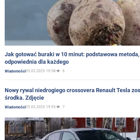
Jak gotować buraki w 10 minut: podstawowa metoda, 
odpowiednia dla każdego
05.03.2025 19:58
6
Wiadomości
Nowy rywal niedrogiego crossovera Renault Tesla zo
środka. Zdjęcie
05.03.2025 19:55
7
Wiadomości