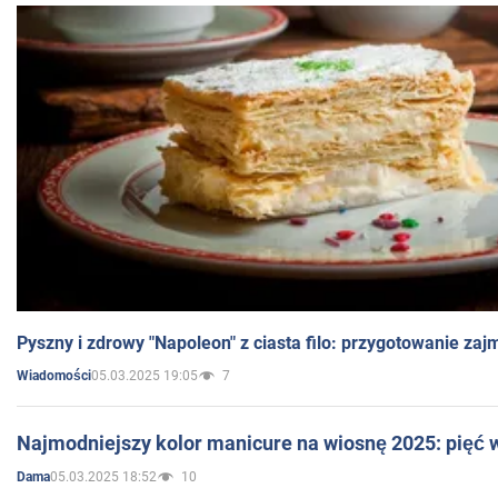
Pyszny i zdrowy "Napoleon" z ciasta filo: przygotowanie zaj
05.03.2025 19:05
7
Wiadomości
Najmodniejszy kolor manicure na wiosnę 2025: pięć
05.03.2025 18:52
10
Dama