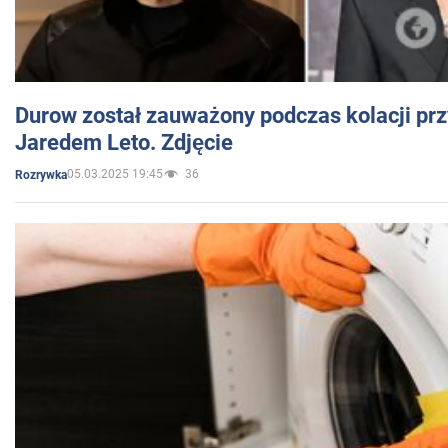
Durow został zauważony podczas kolacji prz
Jaredem Leto. Zdjęcie
05.03.2025 19:45
36
Rozrywka