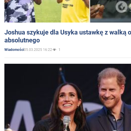
Joshua szykuje dla Usyka ustawkę z walką o 
absolutnego
05.03.2025 16:22
1
Wiadomości