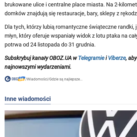
brukowane ulice i centralne place miasta. Na 2-kilom
domków znajdują się restauracje, bary, sklepy z rękodzi
Dla tych, którzy lubią romantyczne świąteczne randki, j
młyn, który oferuje wspaniały widok z lotu ptaka na ca
potrwa od 24 listopada do 31 grudnia.
Subskrybuj kanały OBOZ.UA w
Telegramie
i
Viberze
, ab
najnowszymi wydarzeniami.
/
Wiadomości
/
Gdzie są najlepsze...
Inne wiadomości