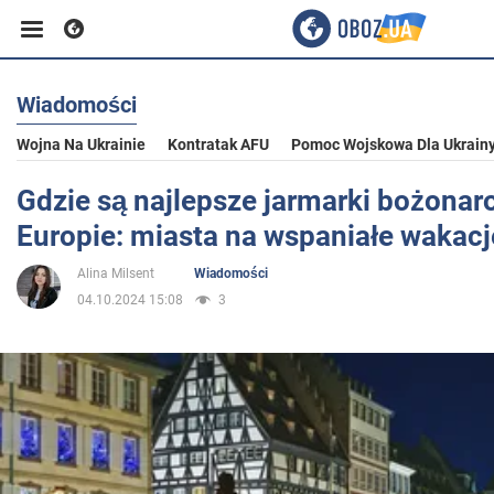
Wiadomości
Biznes
Wojna Na Ukrainie
Kontratak AFU
Pomoc Wojskowa Dla Ukrain
Sport
Gdzie są najlepsze jarmarki bożona
Europie: miasta na wspaniałe wakacj
Rozrywka
Alina Milsent
Wiadomości
04.10.2024 15:08
3
Życie
Polityka
Społeczeństwo