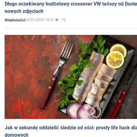
Długo oczekiwany budżetowy crossover VW tańszy od Dust
nowych zdjęciach
05.03.2025 19:31
10
Wiadomości
Jak w sekundę oddzielić śledzie od ości: prosty life hack d
domowych