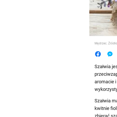
Jedzeni
Mędrzec. Źródło
Szałwia je
przeciwzap
aromacie 
wykorzyst
Szałwia ma 
kwitnie fi
zbierać sz