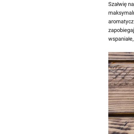
Szałwię na
maksymalny
aromatyczn
zapobiegaj
wspaniałe,