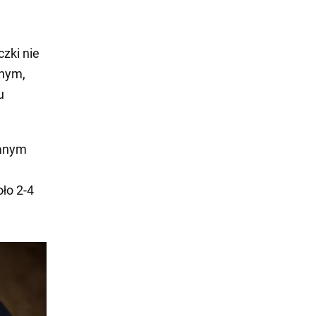
zki nie
chym,
u
ianym
ło 2-4