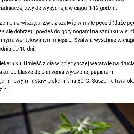
adniacza, zwykle wysychają w ciągu 8-12 godzin.
zenie na wisząco: Zwiąż szałwię w małe pęczki (duże pęc
zą się dobrze) i powieś do góry nogami na sznurku w su
mnym, wentylowanym miejscu. Szałwia wyschnie w ciąg
odnia do 10 dni.
iekarniku: Umieść zioła w pojedynczej warstwie na druc
jaku lub blasze do pieczenia wyłożonej papierem
gaminowym i ustaw piekarnik na 80°C. Suszenie trwa oko
zin.