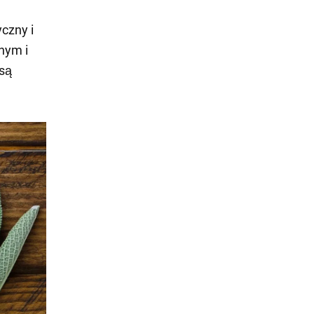
czny i
nym i
 są