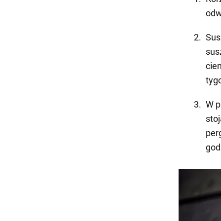
odw
Sus
sus
cie
tyg
W p
sto
per
god