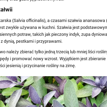
ałwii
karska (Salvia officinalis), a czasami szałwia ananasowa 
jest zwykle używana w kuchni. Szałwia jest podstawowy
esiennych potraw, takich jak pieczony indyk, zupa dyniowa
 z dynią, pestkami i przyprawami.
 należy zbierać tylko jedną trzecią lub mniej liści roślin
ędy i promować nowy wzrost. Wyjątkiem jest zbieranie
iści jesienią i przycinanie rośliny na zimę.