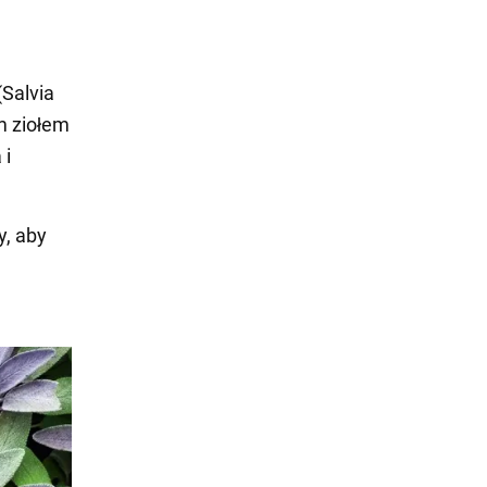
(Salvia
m ziołem
 i
y, aby