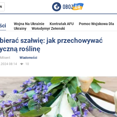
N
Wojna Na Ukrainie
Kontratak AFU
Pomoc Wojskowa Dla
ści
Ukrainy
Wołodymyr Zełenski
bierać szałwię: jak przechowywać
yczną roślinę
ka
 Milsent
Wiadomości
.2024 08:14
10
eństwo
a Ukrainie