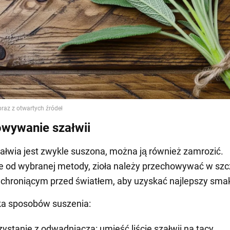
wywanie szałwii
ałwia jest zwykle suszona, można ją również zamrozić.
e od wybranej metody, zioła należy przechowywać w sz
chroniącym przed światłem, aby uzyskać najlepszy sma
ilka sposobów suszenia:
zystanie z odwadniacza: umieść liście szałwii na tacy