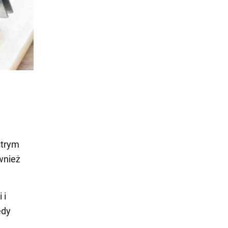
strym
wnież
 i
edy