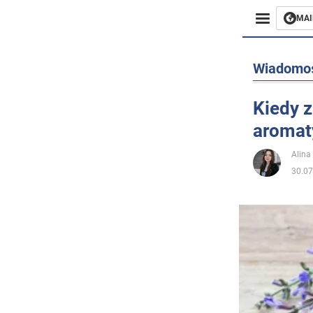
MAI
Biznes
Wiadomo
Sport
Kiedy z
aromat
Rozryw
Alina
Życie
30.07
Polityka
Społecz
Wojna n
Świat