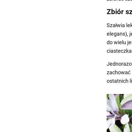
Zbiór sz
Szałwia le
elegans), 
do wielu j
ciasteczka
Jednorazowo
zachować p
ostatnich l