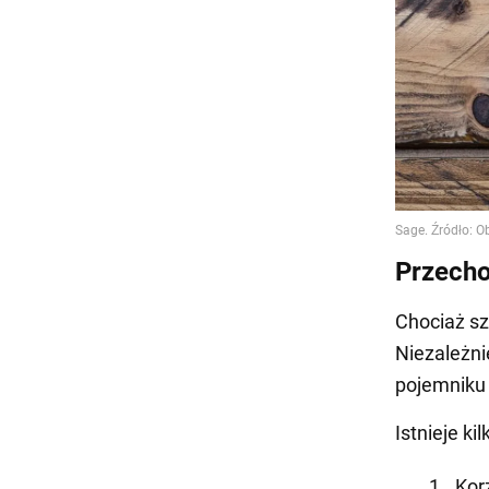
Przecho
Chociaż sz
Niezależni
pojemniku 
Istnieje k
Kor