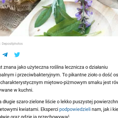
e
: Depositphotos
st znana jako użyteczna roślina lecznicza o działaniu
alnym i przeciwbakteryjnym. To pikantne zioło o dość o
i charakterystycznym miętowo-piżmowym smaku jest ró
ywane w kuchni.
długie szaro-zielone liście o lekko puszystej powierzchni
oletowymi kwiatami. Eksperci
podpowiedzieli
nam, jak i ki
ałwię oraz gdzie ją przechowywać.