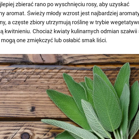
jlepiej zbierać rano po wyschnięciu rosy, aby uzyskać
 aromat. Świeży młody wzrost jest najbardziej aromaty
y, a częste zbiory utrzymują roślinę w trybie wegetatyw
ą kwitnieniu. Chociaż kwiaty kulinarnych odmian szałwii
 mogą one zmiękczyć lub osłabić smak liści.