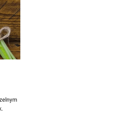
czelnym
k.