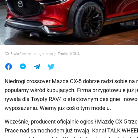
Wojna na Ukrainie
Świat
Jedzenie
CX-5 wkrótce zmieni generację. Źródło: KOŁA
Niedrogi crossover Mazda CX-5 dobrze radzi sobie na r
popularny wśród kupujących. Firma przygotowuje już
rywala dla Toyoty RAV4 o efektownym designie i no
wyposażeniu. Wiemy już coś o tym modelu.
Wcześniej producent oficjalnie ogłosił Mazdę CX-5 trzec
Prace nad samochodem już trwają. Kanał TALK WHE