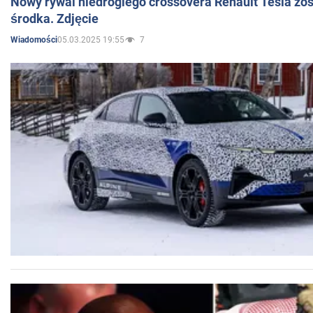
Nowy rywal niedrogiego crossovera Renault Tesla zo
środka. Zdjęcie
05.03.2025 19:55
7
Wiadomości