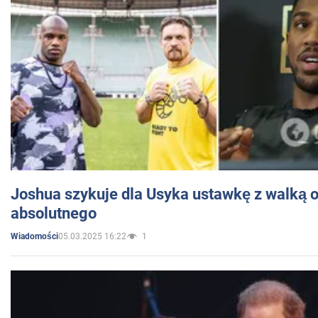
Joshua szykuje dla Usyka ustawkę z walką o 
absolutnego
05.03.2025 16:22
1
Wiadomości