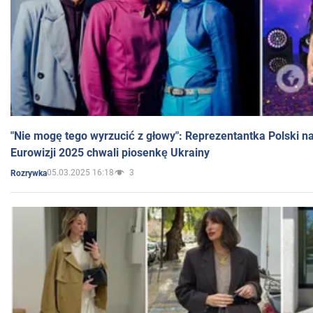
"Nie mogę tego wyrzucić z głowy": Reprezentantka Polski n
Eurowizji 2025 chwali piosenkę Ukrainy
05.03.2025 16:18
3
Rozrywka