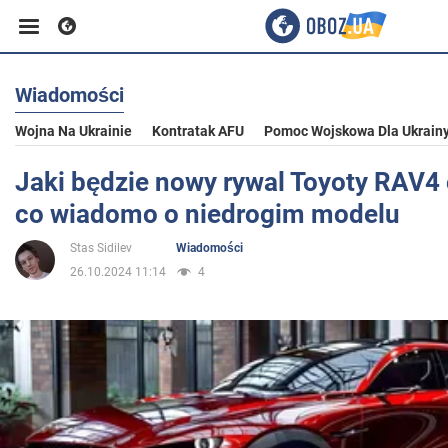
Wiadomości
Biznes
Wojna Na Ukrainie
Kontratak AFU
Pomoc Wojskowa Dla Ukrain
Sport
Jaki będzie nowy rywal Toyoty RAV4
co wiadomo o niedrogim modelu
Rozrywka
Stas Sidilev
Wiadomości
26.10.2024 11:14
4
Życie
Polityka
Społeczeństwo