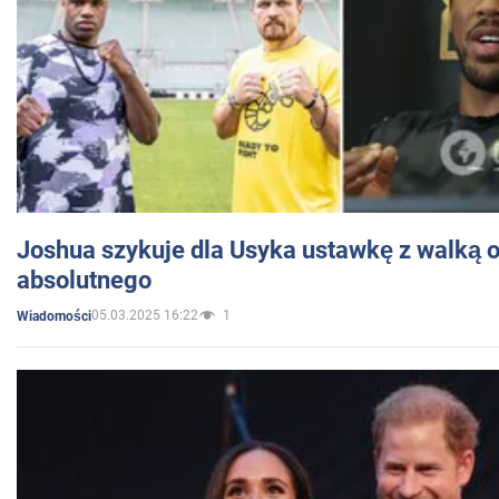
Joshua szykuje dla Usyka ustawkę z walką o 
absolutnego
05.03.2025 16:22
1
Wiadomości