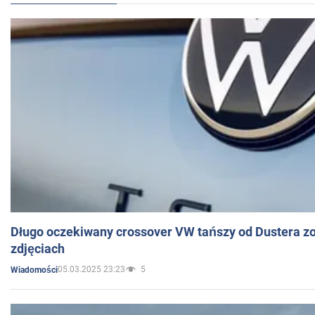
Długo oczekiwany crossover VW tańszy od Dustera zo
zdjęciach
05.03.2025 23:23
5
Wiadomości