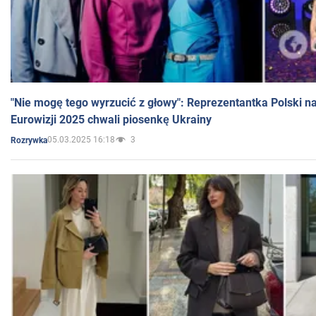
"Nie mogę tego wyrzucić z głowy": Reprezentantka Polski n
Eurowizji 2025 chwali piosenkę Ukrainy
05.03.2025 16:18
3
Rozrywka