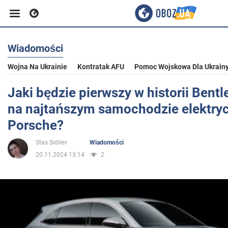
Wiadomości
Biznes
Wojna Na Ukrainie
Kontratak AFU
Pomoc Wojskowa Dla Ukrain
Sport
Jaki będzie pierwszy w historii Bentl
na najtańszym samochodzie elektr
Rozrywka
Porsche?
Stas Sidilev
Wiadomości
Życie
20.11.2024 13:14
2
Polityka
Społeczeństwo