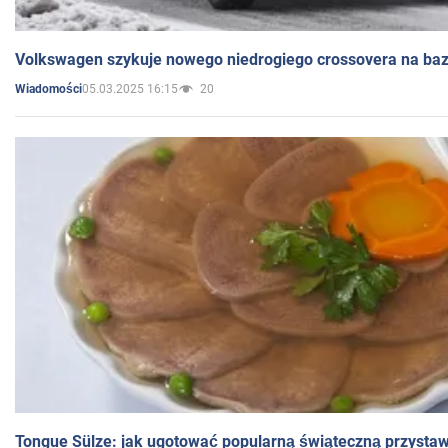
Volkswagen szykuje nowego niedrogiego crossovera na bazi
05.03.2025 16:15
20
Wiadomości
Tongue Sülze: jak ugotować popularną świąteczną przysta