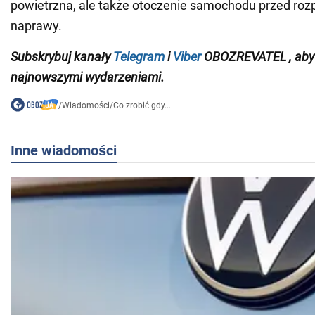
powietrzna, ale także otoczenie samochodu przed ro
naprawy.
Subskrybuj
kanały
Telegram
i
Viber
OBOZREVATEL
, ab
najnowszymi wydarzeniami.
/
Wiadomości
/
Co zrobić gdy...
Inne wiadomości