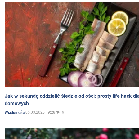
Jak w sekundę oddzielić śledzie od ości: prosty life hack d
domowych
05.03.2025 19:28
9
Wiadomości