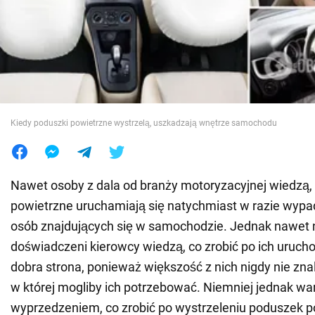
Wojna na Ukrainie
Świat
Jedzenie
Kiedy poduszki powietrzne wystrzelą, uszkadzają wnętrze samochodu
Nawet osoby z dala od branży motoryzacyjnej wiedzą,
powietrzne uruchamiają się natychmiast w razie wypadk
osób znajdujących się w samochodzie. Jednak nawet 
doświadczeni kierowcy wiedzą, co zrobić po ich uruchom
dobra strona, ponieważ większość z nich nigdy nie znala
w której mogliby ich potrzebować. Niemniej jednak war
wyprzedzeniem, co zrobić po wystrzeleniu poduszek 