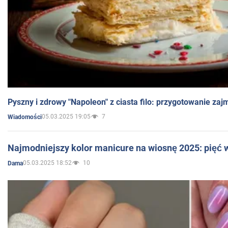
Pyszny i zdrowy "Napoleon" z ciasta filo: przygotowanie zaj
05.03.2025 19:05
7
Wiadomości
Najmodniejszy kolor manicure na wiosnę 2025: pięć
05.03.2025 18:52
10
Dama