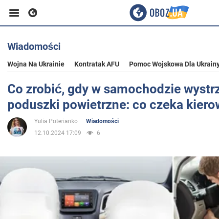
Wiadomości
Biznes
Wojna Na Ukrainie
Kontratak AFU
Pomoc Wojskowa Dla Ukrain
Sport
Co zrobić, gdy w samochodzie wystr
poduszki powietrzne: co czeka kier
Rozrywka
Yulia Poterianko
Wiadomości
12.10.2024 17:09
6
Życie
Polityka
Społeczeństwo