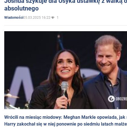
Joshua szykuje dla Usyka ustawkę z walką o 
absolutnego
05.03.2025 16:22
1
Wiadomości
Wrócili na miesiąc miodowy: Meghan Markle opowiada, jak s
Harry zakochał się w niej ponownie po siedmiu latach małż