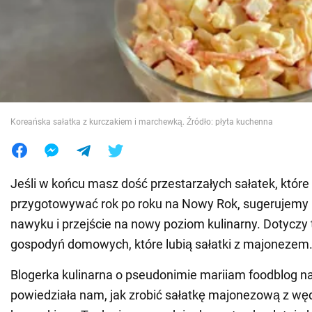
Wojna na Ukrainie
Świat
Jedzenie
Koreańska sałatka z kurczakiem i marchewką. Źródło: płyta kuchenna
Jeśli w końcu masz dość przestarzałych sałatek, które
przygotowywać rok po roku na Nowy Rok, sugerujemy 
nawyku i przejście na nowy poziom kulinarny. Dotyczy
gospodyń domowych, które lubią sałatki z majonezem
Blogerka kulinarna o pseudonimie mariiam foodblog n
powiedziała nam, jak zrobić sałatkę majonezową z w