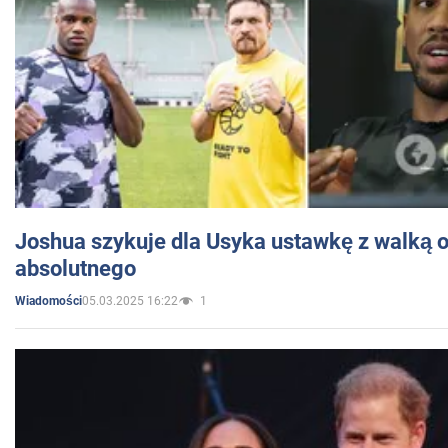
Joshua szykuje dla Usyka ustawkę z walką o 
absolutnego
05.03.2025 16:22
1
Wiadomości