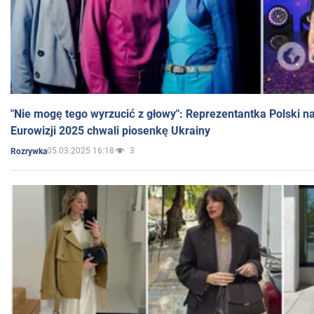
"Nie mogę tego wyrzucić z głowy": Reprezentantka Polski n
Eurowizji 2025 chwali piosenkę Ukrainy
05.03.2025 16:18
3
Rozrywka