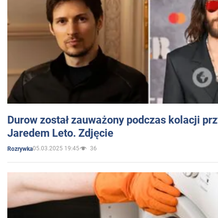
Durow został zauważony podczas kolacji prz
Jaredem Leto. Zdjęcie
05.03.2025 19:45
36
Rozrywka