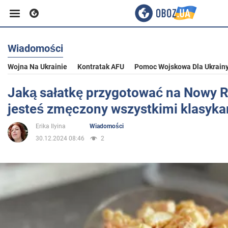
Wiadomości
Biznes
Wojna Na Ukrainie
Kontratak AFU
Pomoc Wojskowa Dla Ukrain
Sport
Jaką sałatkę przygotować na Nowy Ro
jesteś zmęczony wszystkimi klasyka
Rozrywka
Erika Ilyina
Wiadomości
30.12.2024 08:46
2
Życie
Polityka
Społeczeństwo