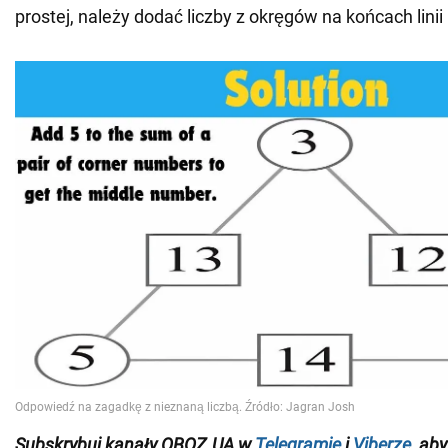
prostej, należy dodać liczby z okręgów na końcach linii
Subskrybuj kanały OBOZ.UA w
Telegramie
i
Viberze
, ab