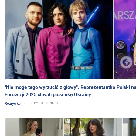
"Nie mogę tego wyrzucić z głowy": Reprezentantka Polski n
Eurowizji 2025 chwali piosenkę Ukrainy
05.03.2025 16:18
3
Rozrywka