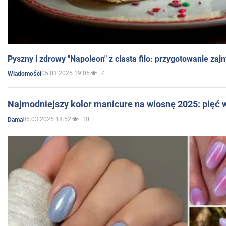
Pyszny i zdrowy "Napoleon" z ciasta filo: przygotowanie zaj
05.03.2025 19:05
7
Wiadomości
Najmodniejszy kolor manicure na wiosnę 2025: pięć
05.03.2025 18:52
10
Dama