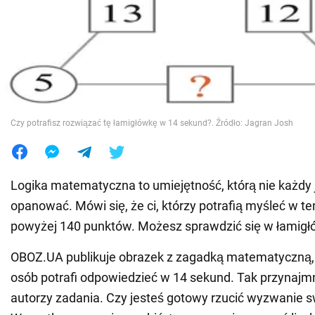
Wojna na Ukrainie
Świat
Jedzenie
Czy potrafisz rozwiązać tę łamigłówkę w 14 sekund?. Źródło: Jagran Josh
Logika matematyczna to umiejętność, którą nie każdy 
opanować. Mówi się, że ci, którzy potrafią myśleć w t
powyżej 140 punktów. Możesz sprawdzić się w łamigł
OBOZ.UA publikuje obrazek z zagadką matematyczną, 
osób potrafi odpowiedzieć w 14 sekund. Tak przynajmn
autorzy zadania. Czy jesteś gotowy rzucić wyzwanie swo