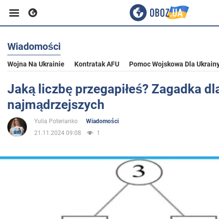
Wiadomości
Biznes
Wojna Na Ukrainie
Kontratak AFU
Pomoc Wojskowa Dla Ukrain
Sport
Jaką liczbę przegapiłeś? Zagadka dl
najmądrzejszych
Rozrywka
Yulia Poterianko
Wiadomości
21.11.2024 09:08
1
Życie
Polityka
Społeczeństwo