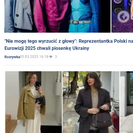
"Nie mogę tego wyrzucić z głowy": Reprezentantka Polski n
Eurowizji 2025 chwali piosenkę Ukrainy
05.03.2025 16:18
3
Rozrywka