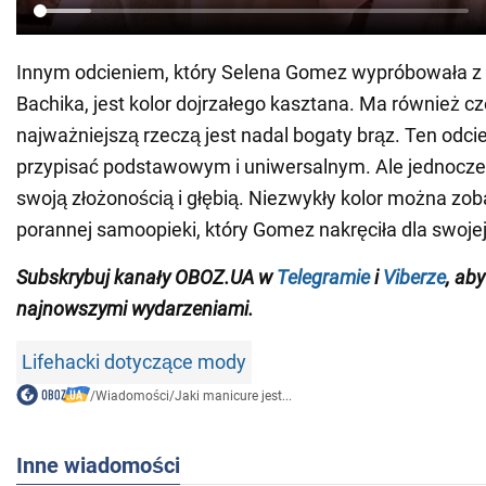
Innym odcieniem, który Selena Gomez wypróbowała 
Bachika, jest kolor dojrzałego kasztana. Ma również c
najważniejszą rzeczą jest nadal bogaty brąz. Ten odc
przypisać podstawowym i uniwersalnym. Ale jednocze
swoją złożonością i głębią. Niezwykły kolor można zoba
porannej samoopieki, który Gomez nakręciła dla swojej 
Subskrybuj kanały OBOZ.UA w
Telegramie
i
Viberze
, ab
najnowszymi wydarzeniami.
Lifehacki dotyczące mody
/
Wiadomości
/
Jaki manicure jest...
Inne wiadomości