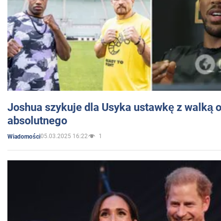
Joshua szykuje dla Usyka ustawkę z walką o 
absolutnego
05.03.2025 16:22
1
Wiadomości