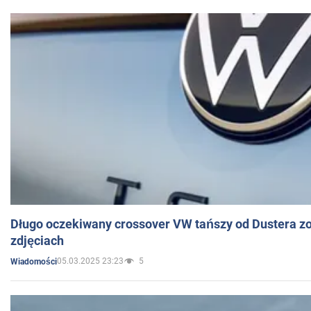
Długo oczekiwany crossover VW tańszy od Dustera zo
zdjęciach
05.03.2025 23:23
5
Wiadomości