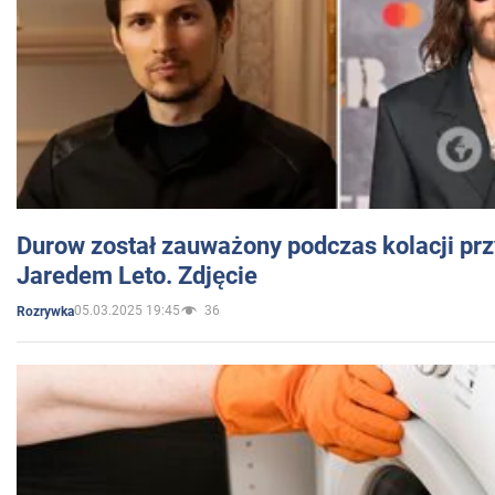
Durow został zauważony podczas kolacji prz
Jaredem Leto. Zdjęcie
05.03.2025 19:45
36
Rozrywka