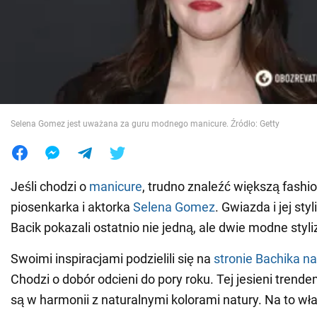
Wojna na Ukrainie
Świat
Jedzenie
Selena Gomez jest uważana za guru modnego manicure. Źródło: Getty
Jeśli chodzi o
manicure
, trudno znaleźć większą fashio
piosenkarka i aktorka
Selena Gomez
. Gwiazda i jej st
Bacik pokazali ostatnio nie jedną, ale dwie modne styli
Swoimi inspiracjami podzielili się na
stronie Bachika n
Chodzi o dobór odcieni do pory roku. Tej jesieni trende
są w harmonii z naturalnymi kolorami natury. Na to wła