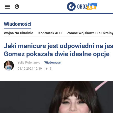
Wiadomości
Biznes
Wojna Na Ukrainie
Kontratak AFU
Pomoc Wojskowa Dla Ukrain
Sport
Jaki manicure jest odpowiedni na jes
Gomez pokazała dwie idealne opcje
Rozrywka
Yulia Poterianko
Wiadomości
04.10.2024 12:30
3
Życie
Polityka
Społeczeństwo