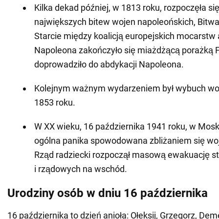
Kilka dekad później, w 1813 roku, rozpoczęła się
największych bitew wojen napoleońskich, Bitw
Starcie między koalicją europejskich mocarstw 
Napoleona zakończyło się miażdżącą porażką 
doprowadziło do abdykacji Napoleona.
Kolejnym ważnym wydarzeniem był wybuch woj
1853 roku.
W XX wieku, 16 października 1941 roku, w Mo
ogólna panika spowodowana zbliżaniem się woj
Rząd radziecki rozpoczął masową ewakuację str
i rządowych na wschód.
Urodziny osób w dniu 16 października
16 października to dzień anioła: Ołeksij, Grzegorz, Dem