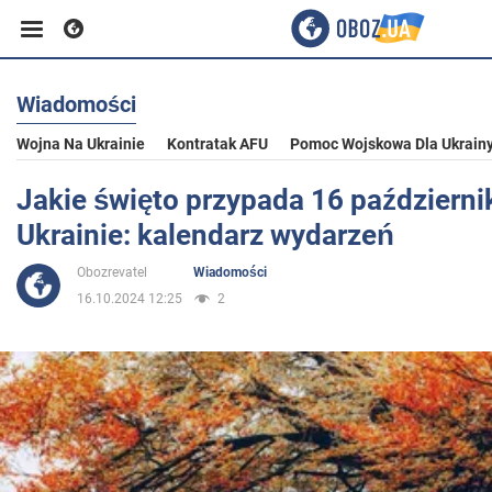
Wiadomości
Biznes
Wojna Na Ukrainie
Kontratak AFU
Pomoc Wojskowa Dla Ukrain
Sport
Jakie święto przypada 16 październi
Ukrainie: kalendarz wydarzeń
Rozrywka
Obozrevatel
Wiadomości
16.10.2024 12:25
2
Życie
Polityka
Społeczeństwo