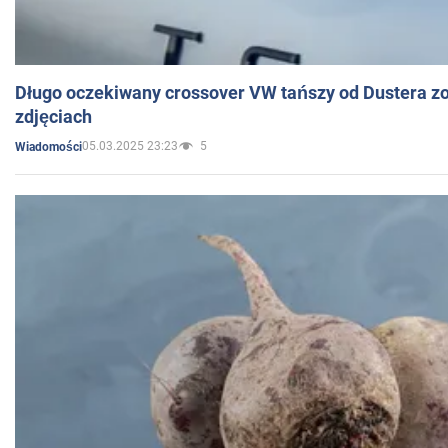
Długo oczekiwany crossover VW tańszy od Dustera zo
zdjęciach
05.03.2025 23:23
5
Wiadomości