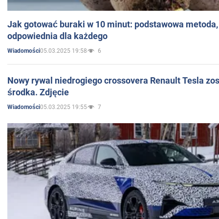
Jak gotować buraki w 10 minut: podstawowa metoda, 
odpowiednia dla każdego
05.03.2025 19:58
6
Wiadomości
Nowy rywal niedrogiego crossovera Renault Tesla zo
środka. Zdjęcie
05.03.2025 19:55
7
Wiadomości