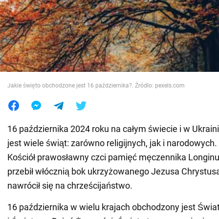
Wojna na Ukrainie
Świat
Jedzenie
Jakie święto obchodzone jest 16 października?. Źródło: pexels.com
16 października 2024 roku na całym świecie i w Ukrai
jest wiele świąt: zarówno religijnych, jak i narodowych
Kościół prawosławny czci pamięć męczennika Longinu
przebił włócznią bok ukrzyżowanego Jezusa Chrystusa,
nawrócił się na chrześcijaństwo.
16 października w wielu krajach obchodzony jest Świ