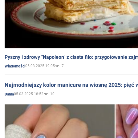
Pyszny i zdrowy "Napoleon" z ciasta filo: przygotowanie zaj
05.03.2025 19:05
7
Wiadomości
Najmodniejszy kolor manicure na wiosnę 2025: pięć
05.03.2025 18:52
10
Dama