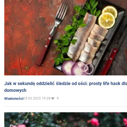
Jak w sekundę oddzielić śledzie od ości: prosty life hack d
domowych
05.03.2025 19:28
9
Wiadomości