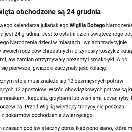
więta obchodzone są 24 grudnia
wego kalendarza juliańskiego
Wigilia Bożego
Narodzeni
 jest 24 grudnia. Jest to ostatni dzień świątecznego po
żego Narodzenia dzieci w miastach i wsiach tradycyjnie
 swoich rodziców chrzestnych i przynosiły koszyk z kutią
i, aw zamian otrzymywały prezenty i smakołyki. A po
 się pierwszej gwiazdki zaczynały jeść kolację.
znym stole musi znaleźć się 12 bezmięsnych potraw
ących 12 apostołów. Wśród obowiązkowych potraw są ku
iemniakami, kapustą, grzybami lub wiśniami, uzvar, ryby, 
soczewica. Przed Wigilią wierzący tradycyjnie poszczą,
c z pokarmów pochodzenia zwierzęcego.
czasach pod świąteczny obrus kładziono siano, które m