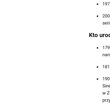
197
2004
seri
Kto urod
179
nar
181
1905
Sin
w Z
prz