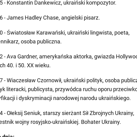
5 - Konstantin Dankewicz, ukraiński kompozytor.
6 - James Hadley Chase, angielski pisarz.
0 - Światosław Karawański, ukraiński lingwista, poeta,
ennikarz, osoba publiczna.
2 - Ava Gardner, amerykańska aktorka, gwiazda Hollywo
ch 40. i 50. XX wieku.
7 - Wiaczesław Czornowił, ukraiński polityk, osoba public
tyk literacki, publicysta, przywódca ruchu oporu przeciwk
yfikacji i dyskryminacji narodowej narodu ukraińskiego.
 - Ołeksij Seniuk, starszy sierżant Sił Zbrojnych Ukrainy,
estnik wojny rosyjsko-ukraińskiej. Bohater Ukrainy.
 dnia: