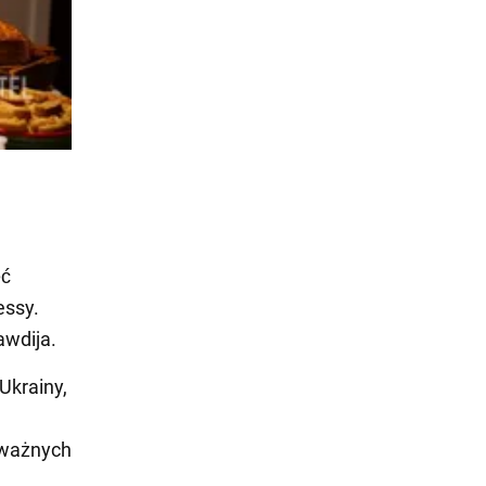
ęć
essy.
awdija.
Ukrainy,
 ważnych