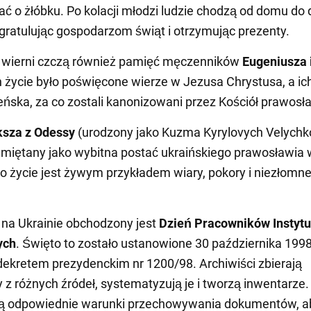
ć o żłóbku. Po kolacji młodzi ludzie chodzą od domu do
 gratulując gospodarzom świąt i otrzymując prezenty.
a wierni czczą również pamięć męczenników
Eugeniusza 
ch życie było poświęcone wierze w Jezusa Chrystusa, a ic
ńska, za co zostali kanonizowani przez Kościół prawosł
ksza z Odessy
(urodzony jako Kuzma Kyrylovych Velychko
miętany jako wybitna postać ukraińskiego prawosławia
o życie jest żywym przykładem wiary, pokory i niezłomn
 na Ukrainie obchodzony jest
Dzień Pracowników Instytu
ych
. Święto to zostało ustanowione 30 października 1998
dekretem prezydenckim nr 1200/98. Archiwiści zbierają
z różnych źródeł, systematyzują je i tworzą inwentarze.
ą odpowiednie warunki przechowywania dokumentów, a