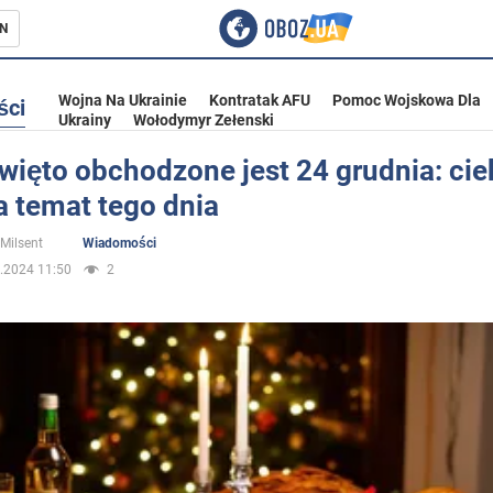
N
Wojna Na Ukrainie
Kontratak AFU
Pomoc Wojskowa Dla
ści
Ukrainy
Wołodymyr Zełenski
święto obchodzone jest 24 grudnia: ci
a temat tego dnia
ka
 Milsent
Wiadomości
.2024 11:50
2
eństwo
a Ukrainie