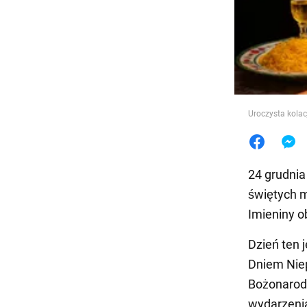
Jedzeni
Uroczysta kolac
24 grudnia
świętych m
Imieniny ob
Dzień ten 
Dniem Niep
Bożonarod
wydarzenia