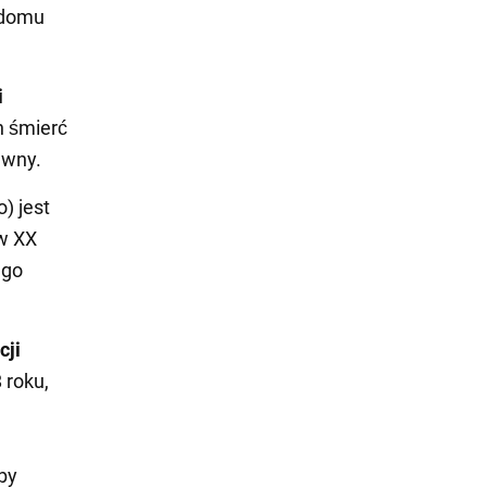
 domu
i
h śmierć
awny.
) jest
 w XX
ego
cji
 roku,
by