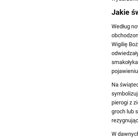
Jakie ś
Według no
obchodzona
Wigilię Bo
odwiedzały
smakołykam
pojawieniu
Na świątec
symbolizuj
pierogi z z
groch lub 
rezygnują
W dawnych 