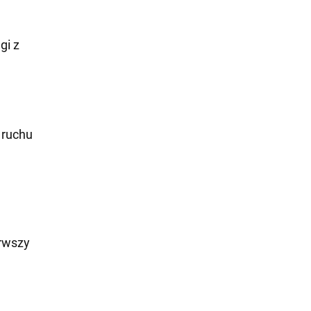
gi z
 ruchu
erwszy