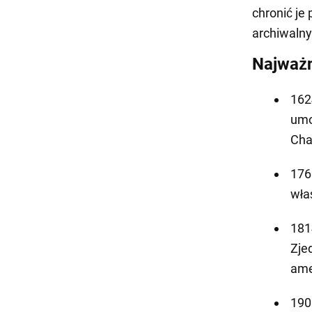
chronić je
archiwalny
Najważn
162
umo
Cha
176
wła
181
Zje
ame
190