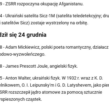
9 - ZSRR rozpoczyna okupację Afganistanu.
 - Ukraiński satelita Sicz-1M (satelita teledetekcyjny; dru
i satelitów Sicz) zostaje wystrzelony na orbitę.
ził się 24 grudnia
8 - Adam Mickiewicz, polski poeta romantyczny, działacz
odowo-wyzwoleńczego.
8 - James Prescott Joule, angielski fizyk.
 - Anton Walter, ukraiński fizyk. W 1932 r. wraz z K. D.
elnikowem, O. I. Leipunsky'm i G. D. Latyshevem, jako pi
SRR rozszczepił jądro atomowe za pomocą sztucznie
yspieszonych cząstek.