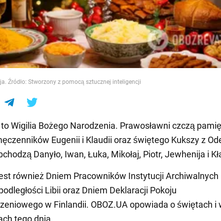
e
ja. Źródło: Stworzony z pomocą sztucznej inteligencji
 to Wigilia Bożego Narodzenia. Prawosławni czczą pami
ęczenników Eugenii i Klaudii oraz świętego Kukszy z Od
chodzą Danyło, Iwan, Łuka, Mikołaj, Piotr, Jewhenija i Kł
jest również Dniem Pracowników Instytucji Archiwalnych 
odległości Libii oraz Dniem Deklaracji Pokoju
zeniowego w Finlandii. OBOZ.UA opowiada o świętach i
ch tego dnia.