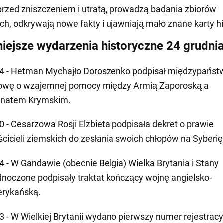
 przed zniszczeniem i utratą, prowadzą badania zbiorów
ch, odkrywają nowe fakty i ujawniają mało znane karty his
iejsze wydarzenia historyczne 24 grudni
4 - Hetman Mychajło Doroszenko podpisał międzypańs
wę o wzajemnej pomocy między Armią Zaporoską a
natem Krymskim.
0 - Cesarzowa Rosji Elżbieta podpisała dekret o prawie
ścicieli ziemskich do zesłania swoich chłopów na Syberię
4 - W Gandawie (obecnie Belgia) Wielka Brytania i Stany
dnoczone podpisały traktat kończący wojnę angielsko-
rykańską.
3 - W Wielkiej Brytanii wydano pierwszy numer rejestracy