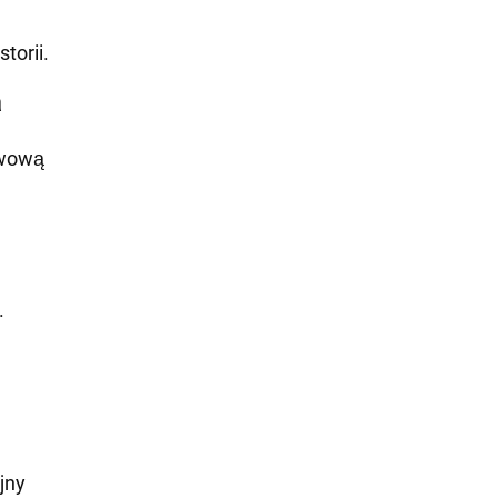
torii.
a
twową
.
jny