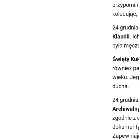
przypomina
kolędując,
24 grudni
Klaudii
. I
była męcze
Święty Ku
również pa
wieku. Jeg
ducha.
24 grudnia
Archiwaln
zgodnie z 
dokumenty 
Zapewniaj