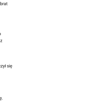
brat
o
 z
zył się
j
ę.