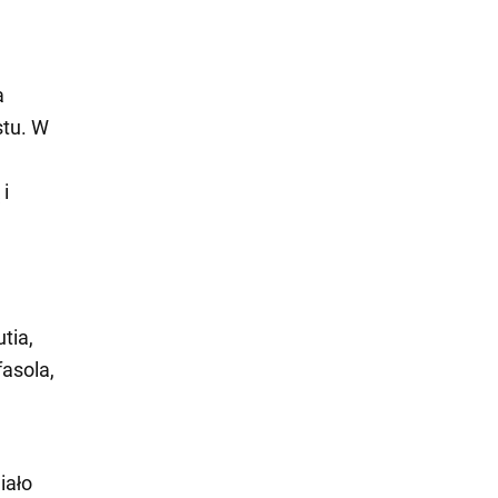
a
stu. W
 i
tia,
fasola,
iało