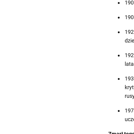
190
190
192
dzi
192
lata
193
kry
rus
1974
ucz
Zmarł tego