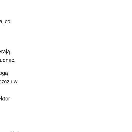
a, co
erają
hudnąć.
mogą
uszczu w
ektor