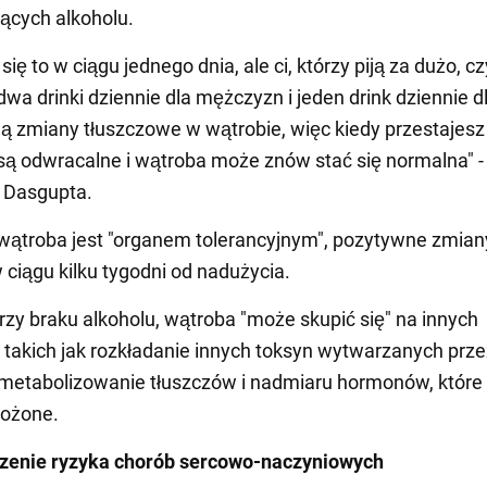
ących alkoholu.
 się to w ciągu jednego dnia, ale ci, którzy piją za dużo, cz
dwa drinki dziennie dla mężczyzn i jeden drink dziennie d
ją zmiany tłuszczowe w wątrobie, więc kiedy przestajesz 
są odwracalne i wątroba może znów stać się normalna" -
 Dasgupta.
wątroba jest "organem tolerancyjnym", pozytywne zmia
 ciągu kilku tygodni od nadużycia.
rzy braku alkoholu, wątroba "może skupić się" na innych
 takich jak rozkładanie innych toksyn wytwarzanych prze
 metabolizowanie tłuszczów i nadmiaru hormonów, któr
łożone.
szenie ryzyka chorób sercowo-naczyniowych