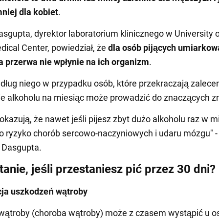
mniej dla kobiet
.
sgupta, dyrektor laboratorium klinicznego w University o
ical Center, powiedział, że
dla osób pijących umiarkow
 przerwa nie wpłynie na ich organizm
.
ług niego w przypadku osób, które przekraczają zalecen
e alkoholu na miesiąc może prowadzić do znaczących z
okazują, że nawet jeśli pijesz zbyt dużo alkoholu raz w m
o ryzyko chorób sercowo-naczyniowych i udaru mózgu" -
 Dasgupta.
tanie, jeśli przestaniesz pić przez 30 dni?
cja uszkodzeń wątroby
wątroby (choroba wątroby) może z czasem wystąpić u o