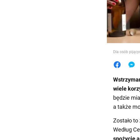
Jedzeni
Dla osób pijący
Wstrzymani
wiele korz
będzie mia
a także mo
Zostało to
Według Cen
spożycie a