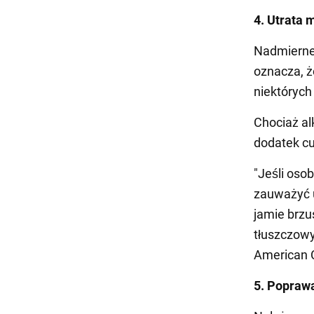
4. Utrata 
Nadmierne
oznacza, ż
niektórych
Chociaż al
dodatek c
"Jeśli oso
zauważyć u
jamie brzu
tłuszczowy
American C
5. Popraw