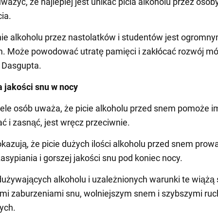
ważyć, że najlepiej jest unikać picia alkoholu przez osob
ia.
e alkoholu przez nastolatków i studentów jest ogromn
. Może powodować utratę pamięci i zakłócać rozwój mó
 Dasgupta.
 jakości snu w nocy
ele osób uważa, że picie alkoholu przed snem pomoże im
ć i zasnąć, jest wręcz przeciwnie.
kazują, że picie dużych ilości alkoholu przed snem prow
asypiania i gorszej jakości snu pod koniec nocy.
używających alkoholu i uzależnionych warunki te wiążą 
mi zaburzeniami snu, wolniejszym snem i szybszymi ru
ych.