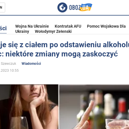
N
Wojna Na Ukrainie
Kontratak AFU
Pomoc Wojskowa Dla
ści
Ukrainy
Wołodymyr Zełenski
je się z ciałem po odstawieniu alkohol
c: niektóre zmiany mogą zaskoczyć
ka
a Szewczuk
Wiadomości
.2023 10:55
eństwo
a Ukrainie