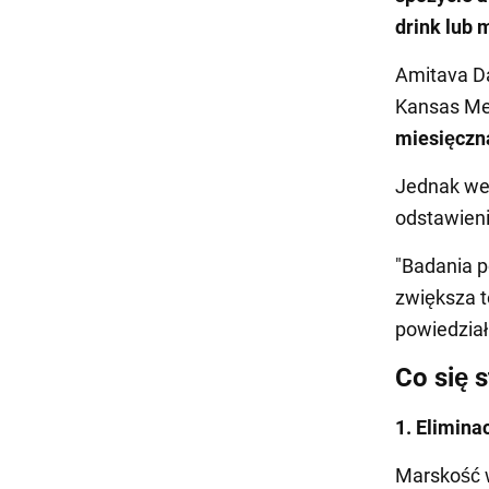
drink lub 
Amitava Da
Kansas Med
miesięczna
Jednak wed
odstawieni
"Badania p
zwiększa t
powiedział
Co się s
1. Elimina
Marskość 