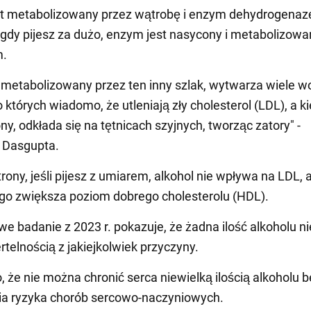
st metabolizowany przez wątrobę i enzym dehydrogenaz
gdy pijesz za dużo, enzym jest nasycony i metabolizowa
m.
t metabolizowany przez ten inny szlak, wytwarza wiele w
o których wiadomo, że utleniają zły cholesterol (LDL), a k
ony, odkłada się na tętnicach szyjnych, tworząc zatory" -
 Dasgupta.
trony, jeśli pijesz z umiarem, alkohol nie wpływa na LDL, 
go zwiększa poziom dobrego cholesterolu (HDL).
e badanie z 2023 r. pokazuje, że żadna ilość alkoholu ni
rtelnością z jakiejkolwiek przyczyny.
, że nie można chronić serca niewielką ilością alkoholu 
ia ryzyka chorób sercowo-naczyniowych.