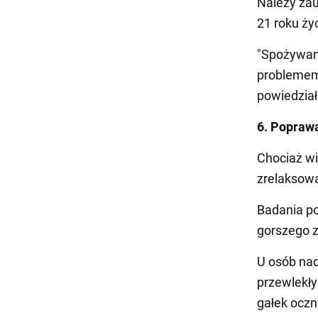
Należy zau
21 roku życ
"Spożywani
problemem
powiedział
6. Poprawa
Chociaż wi
zrelaksowa
Badania po
gorszego z
U osób nad
przewlekły
gałek oczn