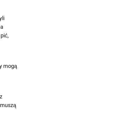
yli
la
pić,
ny mogą
z
e muszą