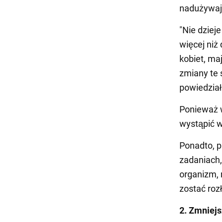
nadużywaj
"Nie dzieje
więcej niż 
kobiet, ma
zmiany te 
powiedział
Ponieważ 
wystąpić w
Ponadto, p
zadaniach,
organizm,
zostać roz
2. Zmniej