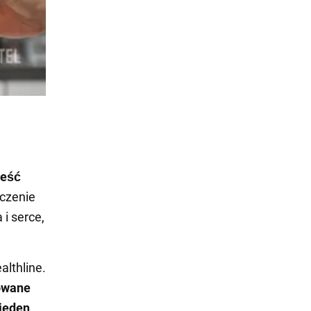
ieść
czenie
i serce,
althline.
owane
 jeden