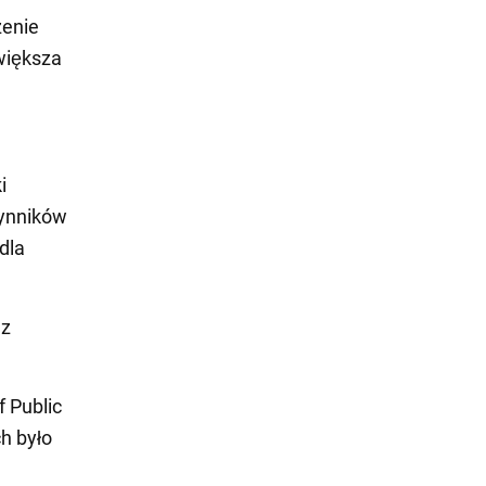
zenie
zwiększa
i
zynników
dla
 z
.
 Public
h było