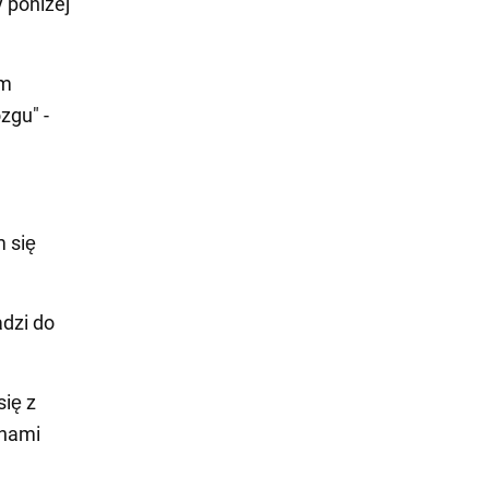
y poniżej
ym
zgu" -
 się
adzi do
się z
chami