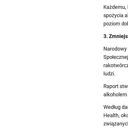
Każdemu, k
spożycia a
poziom dob
3. Zmniejs
Narodowy 
Społeczne
rakotwórc
ludzi.
Raport stw
alkoholem 
Według dan
Health, ok
związanyc