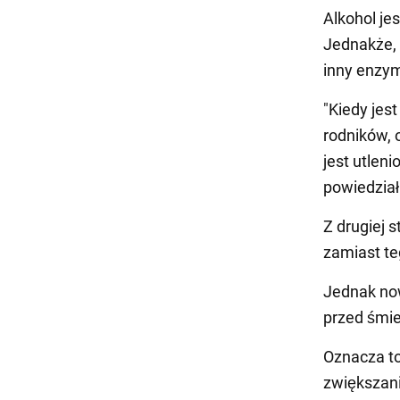
Alkohol je
Jednakże, 
inny enzy
"Kiedy jes
rodników, 
jest utleni
powiedział
Z drugiej s
zamiast te
Jednak now
przed śmie
Oznacza to
zwiększan