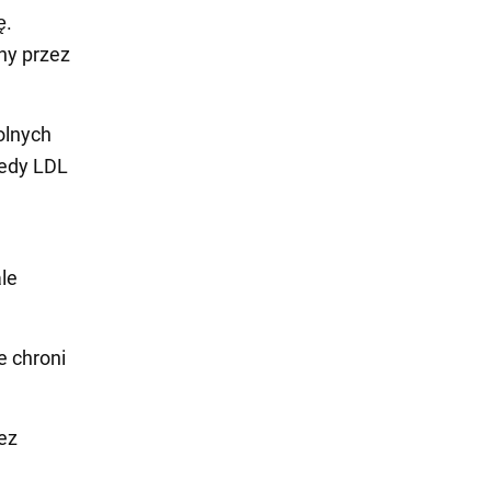
ę.
ny przez
olnych
iedy LDL
ale
e chroni
bez