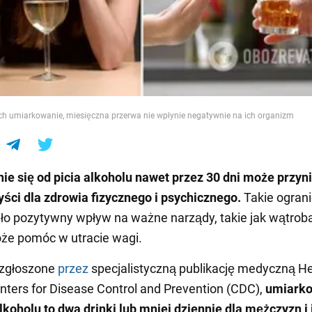
e
ch umiarkowanie, miesięczna przerwa nie wpłynie negatywnie na ich organizm
e się od picia alkoholu nawet przez 30 dni może przyn
yści dla zdrowia fizycznego i psychicznego.
Takie ograni
ło pozytywny wpływ na ważne narządy, takie jak wątroba 
że pomóc w utracie wagi.
 zgłoszone
przez
specjalistyczną publikację medyczną He
ters for Disease Control and Prevention (CDC),
umiark
lkoholu to dwa drinki lub mniej dziennie dla mężczyzn i