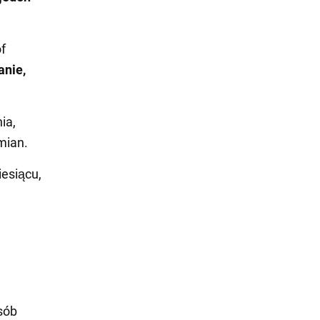
f
anie,
ia,
mian.
iesiącu,
sób