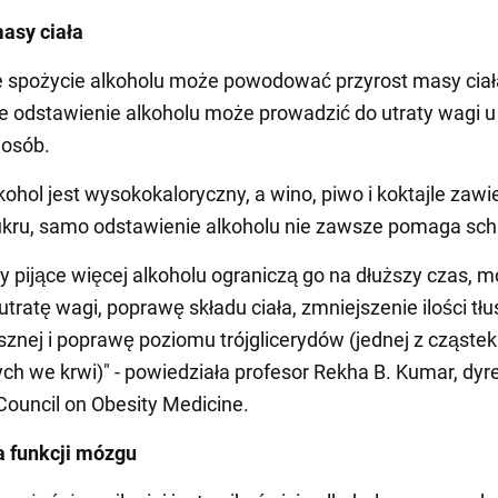
masy ciała
 spożycie alkoholu może powodować przyrost masy ciał
e odstawienie alkoholu może prowadzić do utraty wagi u
 osób.
kohol jest wysokokaloryczny, a wino, piwo i koktajle zawi
ukru, samo odstawienie alkoholu nie zawsze pomaga sc
by pijące więcej alkoholu ograniczą go na dłuższy czas, 
tratę wagi, poprawę składu ciała, zmniejszenie ilości tł
sznej i poprawę poziomu trójglicerydów (jednej z cząstek
ch we krwi)" - powiedziała profesor Rekha B. Kumar, dyr
ouncil on Obesity Medicine.
a funkcji mózgu