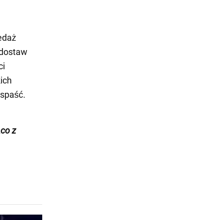
edaż
 dostaw
ci
ich
 spaść.
co z