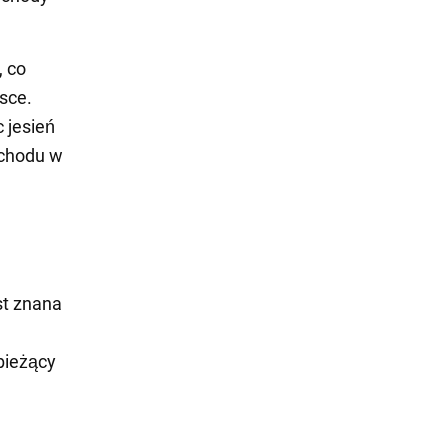
, co
sce.
 jesień
ochodu w
st znana
bieżący