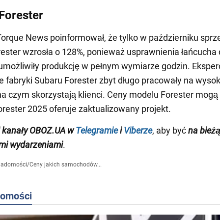
Forester
Torque News poinformował, że tylko w październiku sprz
ester wzrosła o 128%, ponieważ usprawnienia łańcucha
możliwiły produkcję w pełnym wymiarze godzin. Eksper
e fabryki Subaru Forester zbyt długo pracowały na wysok
na czym skorzystają klienci. Ceny modelu Forester mogą
rester 2025 oferuje zaktualizowany projekt.
j kanały OBOZ.UA w
Telegramie
i
Viberze
, aby być
na bieżą
mi wydarzeniami
.
iadomości
/
Ceny jakich samochodów...
domości