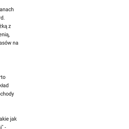
tanach
rd.
żką z
enią,
pasów na
rto
kład
ochody
akie jak
" -