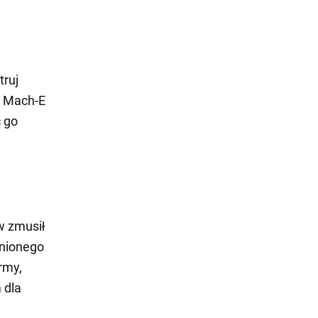
truj
ak Mach-E
 go
w zmusił
enionego
rmy,
 dla