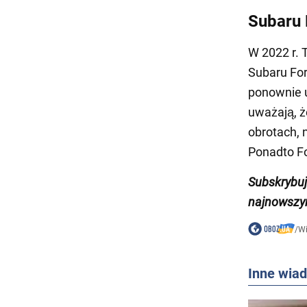
Subaru 
W 2022 r. 
Subaru For
ponownie u
uważają, ż
obrotach, 
Ponadto Fo
Subskrybu
najnowszy
/
W
Inne wia