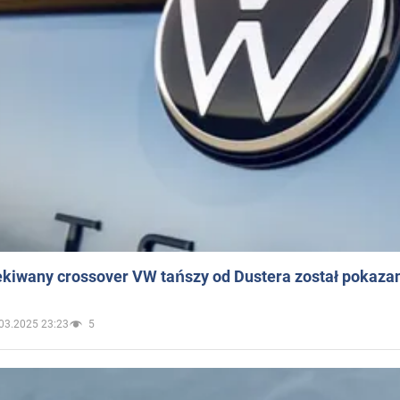
ekiwany crossover VW tańszy od Dustera został pokaza
03.2025 23:23
5