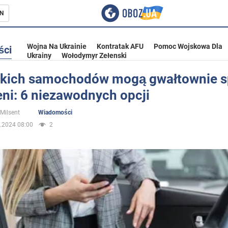
N
Wojna Na Ukrainie
Kontratak AFU
Pomoc Wojskowa Dla
ści
Ukrainy
Wołodymyr Zełenski
akich samochodów mogą gwałtownie 
ieni: 6 niezawodnych opcji
ka
 Milsent
Wiadomości
.2024 08:00
2
eństwo
a Ukrainie