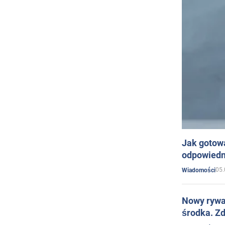
Jak gotow
odpowiedn
05.
Wiadomości
Nowy rywal
środka. Zd