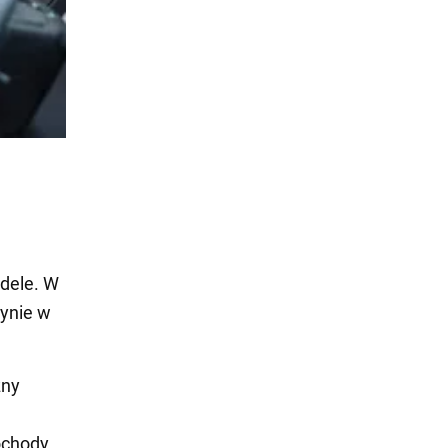
dele. W
dynie w
zny
ochody