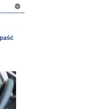
spaść