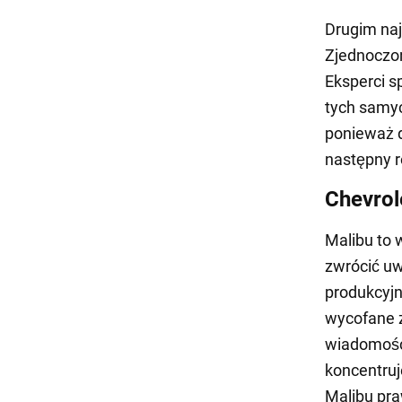
Drugim naj
Zjednoczon
Eksperci s
tych samyc
ponieważ 
następny r
Chevrol
Malibu to 
zwrócić uw
produkcyjn
wycofane z
wiadomośc
koncentruj
Malibu pra