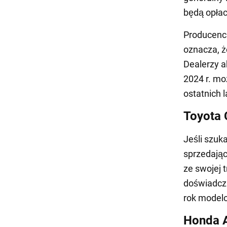
będą opłac
Producenci
oznacza, ż
Dealerzy a
2024 r. m
ostatnich l
Toyota
Jeśli szuk
sprzedając
ze swojej 
doświadcza
rok model
Honda 