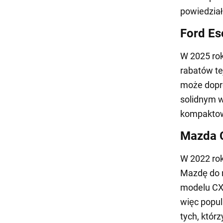
powiedział
Ford Es
W 2025 rok
rabatów tej
może dopr
solidnym 
kompakto
Mazda 
W 2022 rok
Mazdę do r
modelu CX-
więc popu
tych, któr