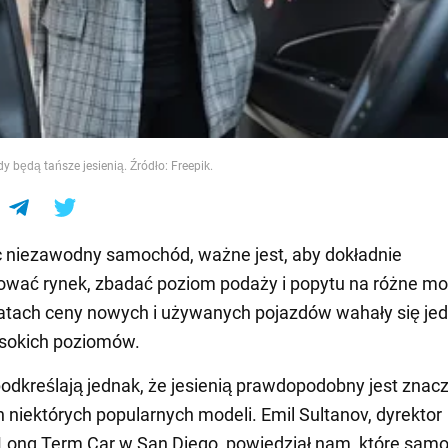
e
 będą tańsze jesienią. Źródło: Freepik.
 niezawodny samochód, ważne jest, aby dokładnie
ować rynek, zbadać poziom podaży i popytu na różne mo
latach ceny nowych i używanych pojazdów wahały się je
ysokich poziomów.
odkreślają jednak, że jesienią prawdopodobny jest znac
 niektórych popularnych modeli. Emil Sultanov, dyrektor
Long Term Car w San Diego, powiedział nam, które sam