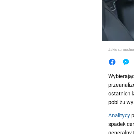
Jedzeni
Jakie samochody
Wybierając
przeanaliz
ostatnich 
pobliżu w
Analitycy
p
spadek cen
generalny 