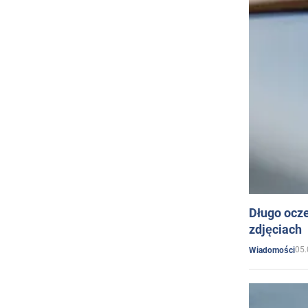
Długo ocz
zdjęciach
05.
Wiadomości