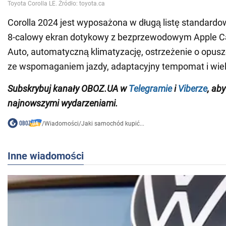
Corolla 2024 jest wyposażona w długą listę standardo
8-calowy ekran dotykowy z bezprzewodowym Apple Ca
Auto, automatyczną klimatyzację, ostrzeżenie o opus
ze wspomaganiem jazdy, adaptacyjny tempomat i wiel
Subskrybuj kanały OBOZ.UA w
Telegramie
i
Viberze
, ab
najnowszymi wydarzeniami.
/
Wiadomości
/
Jaki samochód kupić...
Inne wiadomości