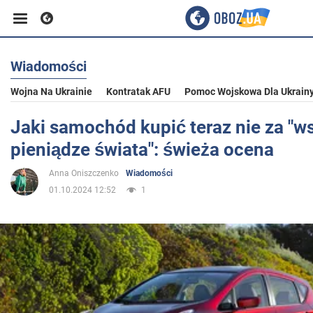
Wiadomości
Biznes
Wojna Na Ukrainie
Kontratak AFU
Pomoc Wojskowa Dla Ukrain
Sport
Jaki samochód kupić teraz nie za "w
pieniądze świata": świeża ocena
Rozrywka
Anna Oniszczenko
Wiadomości
01.10.2024 12:52
1
Życie
Polityka
Społeczeństwo