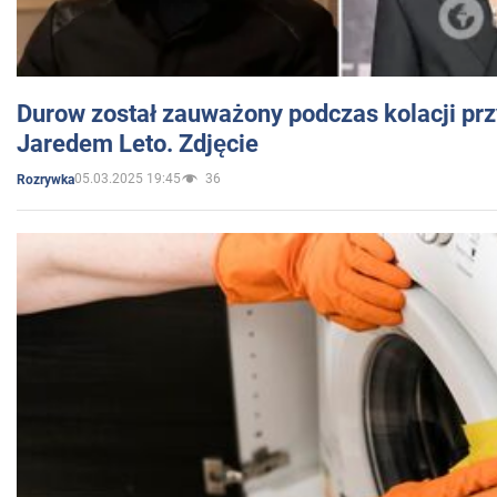
Durow został zauważony podczas kolacji prz
Jaredem Leto. Zdjęcie
05.03.2025 19:45
36
Rozrywka