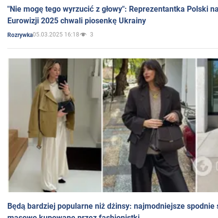
"Nie mogę tego wyrzucić z głowy": Reprezentantka Polski n
Eurowizji 2025 chwali piosenkę Ukrainy
05.03.2025 16:18
3
Rozrywka
Będą bardziej popularne niż dżinsy: najmodniejsze spodnie 
masowo kupowane przez fashionistki