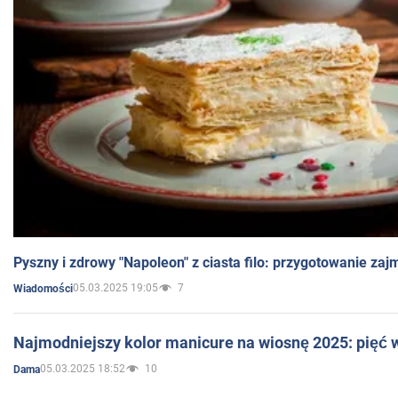
Pyszny i zdrowy "Napoleon" z ciasta filo: przygotowanie zaj
05.03.2025 19:05
7
Wiadomości
Najmodniejszy kolor manicure na wiosnę 2025: pięć
05.03.2025 18:52
10
Dama