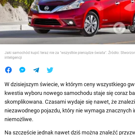
Wojna na Ukrainie
Świat
Jedzenie
Jaki samochód kupić teraz nie za "wszystkie pieniądze świata". Źródło: Stworz
inteligencji
W dzisiejszym świecie, w którym ceny wszystkiego gw
kwestia wyboru nowego samochodu staje się coraz ba
skomplikowana. Czasami wydaje się nawet, że znalez
niezawodnego pojazdu, który nie wymaga znacznych in
niemożliwe.
Na szczęście jednak nawet dziś można znaleźć przyz