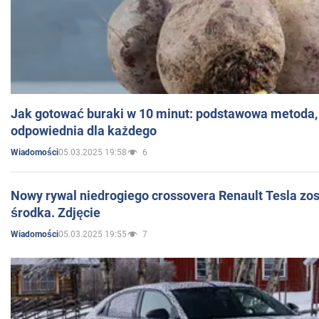
Jak gotować buraki w 10 minut: podstawowa metoda, 
odpowiednia dla każdego
05.03.2025 19:58
6
Wiadomości
Nowy rywal niedrogiego crossovera Renault Tesla zo
środka. Zdjęcie
05.03.2025 19:55
7
Wiadomości