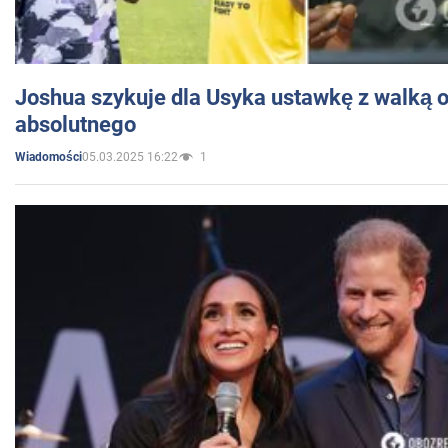
Joshua szykuje dla Usyka ustawkę z walką o 
absolutnego
05.03.2025 16:22
1
Wiadomości